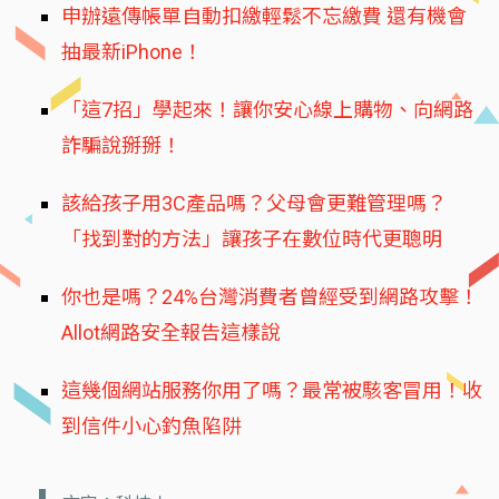
申辦遠傳帳單自動扣繳輕鬆不忘繳費 還有機會
抽最新iPhone！
「這7招」學起來！讓你安心線上購物、向網路
詐騙說掰掰！
該給孩子用3C產品嗎？父母會更難管理嗎？
「找到對的方法」讓孩子在數位時代更聰明
你也是嗎？24%台灣消費者曾經受到網路攻擊！
Allot網路安全報告這樣說
這幾個網站服務你用了嗎？最常被駭客冒用！收
到信件小心釣魚陷阱