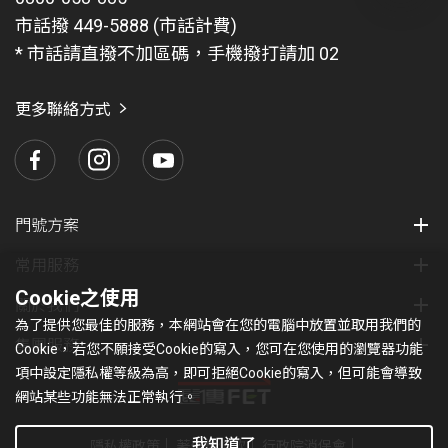
問
市話撥 449-5888 (市話計費)
題
* 市話請直撥不加區碼，手機撥打請加 02
找
愛
瑪
更多聯絡方式
門號方案
常用服務
Cookie之使用
關於我們
為了提供您最佳的服務，本網站會在您的電腦中放置並取用我們的
集團服務
Cookie，若您不願接受Cookie的寫入，您可在您使用的瀏覽器功能
項中設定隱私權等級為高，即可拒絕Cookie的寫入，但可能會導致
網站某些功能無法正常執行。
我知道了
隱私權政策
著作權條款
行政院消保會