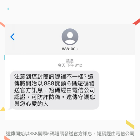
遠傳開始以888開頭6碼短碼發送官方訊息，短碼經由電信公司