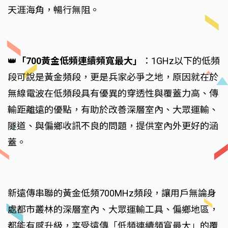
天涯海角，暢行無阻。
👑
「700黃金低頻連續頻寬最大」
：1GHz以下的低頻
段可說是黃金頻段，更是兵家必爭之地，原因就在於
無線電波在低頻段具有優異的穿透性與覆蓋力高、傳
輸距離遠的優點，有助於改善深層室內、大眾運輸、
隧道、與偏鄉收訊不良的問題，提供室內外更好的涵
蓋。
新遠傳串聯的黃金低頻700MHz頻段，讓用戶無論身
處都市叢林的深層室內、大眾運輸工具、偏鄉地區，
都能有感升級，享受遠傳「低頻連續頻寬最大」的覆