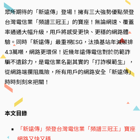
眾所期待的「新遠傳」登場！擁有三大強勢優點榮登
台灣電信業「頻譜三冠王」的寶座！無論網速、覆蓋
率通通大幅升級，用戶將感受更快、更穩的網路體
驗。同時「新遠傳」最重視ESG，汰換基站年減碳排
4.3萬噸，網路更環保！近幾年遠傳電信對於防範詐
騙不遺餘力，是電信業名副其實的「打詐模範生」，
從網路端攔阻風險，所有用戶的網路安全「新遠傳」
時時刻刻來把關！
本文目錄
「新遠傳」榮登台灣電信業「頻譜三冠王」寶座
網路又快又穩