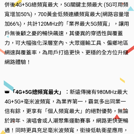
併後4G+5G總頻寬最大，5G關鍵主頻最大 (5G可用頻
寬增加50%)，700黃金低頻連續頻寬最大(網路容量增
加66%)，共計120MHz的「業界最大5G頻寬」，讓用
戶無後顧之憂的暢快飆速，其優異的穿透性與覆蓋
力，可大幅強化深層室內、大眾運輸工具、偏鄉地區
網速與覆蓋率，為用戶打造更快、更穩的全方位升級
網路體驗！
👑
「4G+5G總頻寬最大」
：新遠傳擁有980MHz最大
4G+5G+毫米波頻寬，為業界第一，霸氣多出同業一
倍有餘，更享有「個人頻寬最大」的絕對優勢，無論
於跨年、演唱會或人潮聚集運動賽事，網路更快更暢
通！同時更具充足毫米波頻寬，銜接低軌衛星應用，