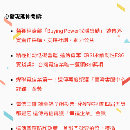
心發現延伸閱讀:
榮獲經濟部「Buying Power採購獎勵」 遠傳落
實責任採購‧支持社創‧助力公益
積極推動低碳營運 遠傳勇奪《BSI永續韌性ESG
實踐獎》 台灣電信業唯一獲頒BSI獎項
蟬聯電信業第一！遠傳再度榮獲「臺灣客服中心
評鑑」金獎
電信三雄 誰幸福？網投票+秘密客評鑑 四屆五獎
都是它 遠傳電信再獲「幸褔企業」金獎
遠傳響應防詐政策 首辦門號要拍照！遵循