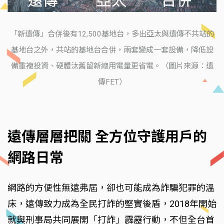
「新遠傳」合併後有12,500基地台，多出亞太與遠傳不共站的
基地台之外，共站的基地台合併，兩套變成一套設備，降低設
備重複投資、硬體汰舊留新總用電量更省電。（圖片來源：遠
傳FET）
遠傳層層把關 全方位守護用戶的
網路日常
網路的方便性無遠弗屆，卻也可能成為詐騙犯罪的溫
床，遠傳致力成為全民打詐的堅實後盾，2018年開始
就與刑事局共同展開「打詐」霹靂行動，不但全台首