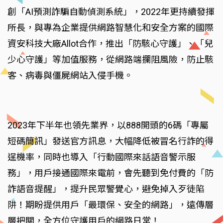
創「AI預測詐騙自動偵測系統」，2022年更持續發揮
所長，與專為企業提供網路智慧化和安全方案的國際
資安科技大廠Allot合作，推出「防駭心守護」、「兒
少心守護」等加值服務，從網路端攔阻風險，防止駭
客、病毒與僵屍網站入侵手機。
2023年下半年也領先業界，以888開頭的6碼「專屬
短碼簡訊」發送官方訊息，大幅降低被冒名行詐的得
逞機率，同時也導入「行動國際來話語音警示服
務」，用戶接通國際來電前，會先聽到免付費的「防
詐語音提醒」，提升民眾警覺心，避免掉入歹徒陷
阱！期盼提供用戶「最環保、安全的網路」，遠傳層
層把關，全方位守護用戶的網路日常！