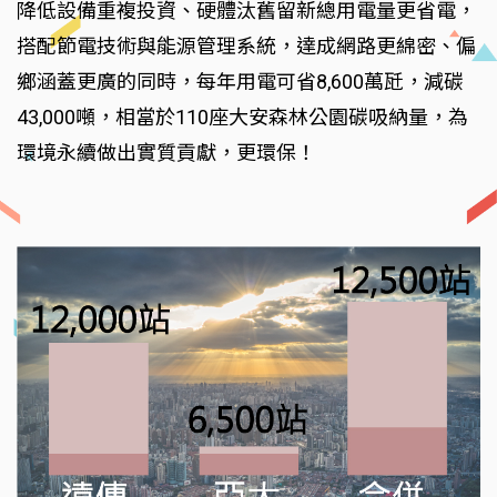
降低設備重複投資、硬體汰舊留新總用電量更省電，
搭配節電技術與能源管理系統，達成網路更綿密、偏
鄉涵蓋更廣的同時，每年用電可省8,600萬瓩，減碳
43,000噸，相當於110座大安森林公園碳吸納量，為
環境永續做出實質貢獻，更環保！