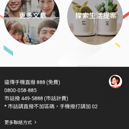
更多文章
探索生活提案
遠傳手機直撥 888 (免費)
0800-058-885
有
問
市話撥 449-5888 (市話計費)
題
* 市話請直撥不加區碼，手機撥打請加 02
找
愛
瑪
更多聯絡方式