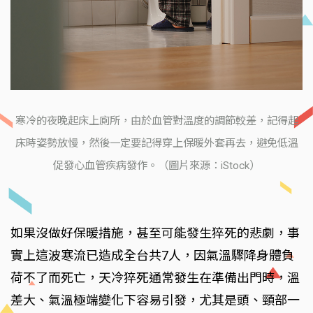
寒冷的夜晚起床上廁所，由於血管對溫度的調節較差，記得起
床時姿勢放慢，然後一定要記得穿上保暖外套再去，避免低溫
促發心血管疾病發作。（圖片來源：iStock）
如果沒做好保暖措施，甚至可能發生猝死的悲劇，事
實上這波寒流已造成全台共7人，因氣溫驟降身體負
荷不了而死亡，天冷猝死通常發生在準備出門時，溫
差大、氣溫極端變化下容易引發，尤其是頭、頸部一