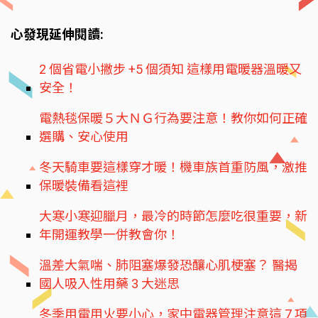
心發現延伸閱讀:
2 個省電小撇步 +5 個須知 這樣用電暖器溫暖又
安全！
電熱毯保暖５大ＮＧ行為要注意！教你如何正確
選購、安心使用
冬天騎車要這樣穿才暖！機車族首重防風，激推
保暖裝備看這裡
大寒小寒迎臘月，最冷的時節怎麼吃很重要，新
年開運教學一併教會你！
溫差大氣喘、肺阻塞爆發恐釀心肌梗塞？ 醫揭
國人吸入性用藥 3 大迷思
冬季用電用火要小心，家中電器管理注意這 7 項