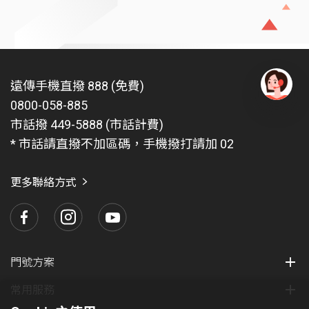
遠傳手機直撥 888 (免費)
0800-058-885
有
問
市話撥 449-5888 (市話計費)
題
* 市話請直撥不加區碼，手機撥打請加 02
找
愛
瑪
更多聯絡方式
門號方案
常用服務