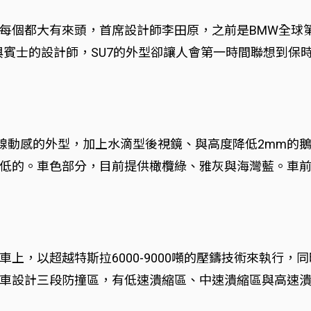
個都大有來頭，首席設計師李田原，之前是BMW全球第一
賓士的設計師，SU7的外型卻讓人會第一時間聯想到保時捷，
動感的外型，加上水滴型後視鏡、與高度降低2mm的鵝卵石
低的。車色部分，目前提供橄欖綠、雅灰與海灣藍。車前與
上，以超越特斯拉6000-9000噸的壓鑄技術來執行
車設計三段防撞區，有低速潰縮區、中速潰縮區與高速