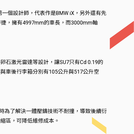
個設計師，代表作是BMW iX，另外還有先
擁有4997mm的車長，而3000mm軸
激光雷達等設計，讓SU7只有Cd 0.19的
車後行李箱分別有105公升與517公升空
，同時為了解決一體壓鑄技術不耐撞，導致後續衍
潰縮區，可降低維修成本。