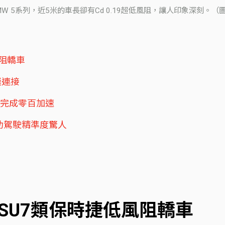
MW 5系列，近5米的車長卻有Cd 0.19超低風阻，讓人印象深刻。
風阻轎車
縫連接
78秒完成零百加速
7輔助駕駛精準度驚人
SU7類保時捷低風阻轎車