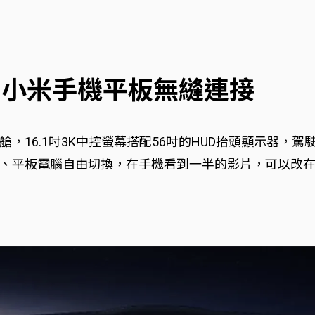
艙 小米手機平板無縫連接
16.1吋3K中控螢幕搭配56吋的HUD抬頭顯示器，駕
、平板電腦自由切換，在手機看到一半的影片，可以改