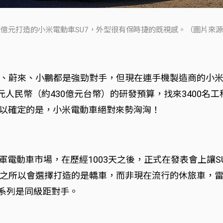
億元打造的小米電動車SU7，外型很有保時捷的既視感。（圖片來
、蔚來、小鵬都是強勁對手，但現在連手機製造商的小
0億元人民幣（約430億元台幣）的研發預算，找來3400
求。可以確定的是，小米電動車絕對來勢洶洶！
進軍電動車市場，在歷經1003天之後，正式在發表會上讓
之所以會選擇打造的是轎車，而非現在流行的休旅車，
5系列是同級距對手。