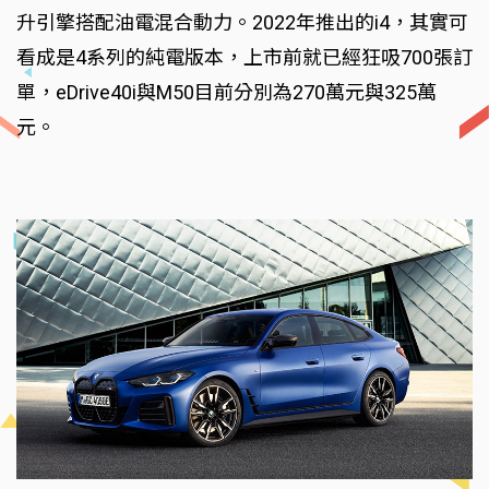
升引擎搭配油電混合動力。2022年推出的i4，其實可
看成是4系列的純電版本，上市前就已經狂吸700張訂
單，eDrive40i與M50目前分別為270萬元與325萬
元。