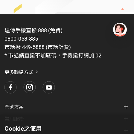
遠傳手機直撥 888 (免費)
0800-058-885
有
問
市話撥 449-5888 (市話計費)
題
* 市話請直撥不加區碼，手機撥打請加 02
找
愛
瑪
更多聯絡方式
門號方案
常用服務
Cookie之使用
關於我們