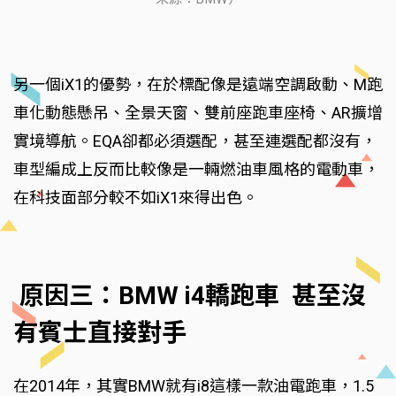
另一個iX1的優勢，在於標配像是遠端空調啟動、M跑
車化動態懸吊、全景天窗、雙前座跑車座椅、AR擴增
實境導航。EQA卻都必須選配，甚至連選配都沒有，
車型編成上反而比較像是一輛燃油車風格的電動車，
在科技面部分較不如iX1來得出色。
原因三：BMW i4轎跑車 甚至沒
有賓士直接對手
在2014年，其實BMW就有i8這樣一款油電跑車，1.5