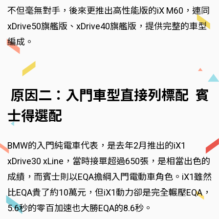
不但毫無對手，後來更推出高性能版的iX M60，連同
xDrive50旗艦版、xDrive40旗艦版，提供完整的車型
編成。
原因二：入門車型直接列標配 賓
士得選配
BMW的入門純電車代表，是去年2月推出的iX1
xDrive30 xLine，當時接單超過650張，是相當出色的
成績，而賓士則以EQA擔綱入門電動車角色。iX1雖然
比EQA貴了約10萬元，但iX1動力卻是完全輾壓EQA，
5.6秒的零百加速也大勝EQA的8.6秒。