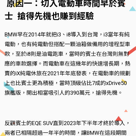
原因一：切入電動車時間早於賓
士 搶得先機也賺到經驗
BMW早在2014年就把i3、i8導入到台灣，i3當年有純
電動，也有純電動但搭配一顆油箱做備用的增程型車
款，至於i8則是油電跑車，當時的賓士在台灣則無對
應的車款選擇。而電動車在這幾年的快速增長期，熱
賣的iX純電休旅在2021年年底發表，在電動車的規劃
上也比賓士更為積極，當時頂級佔比7成的xDrive50
旗艦版，開出相當吸引人的390萬元，搶得先機。
反觀賓士的EQE SUV直到2023年下半年才終於導入，
兩者已相隔超過一年半的時間，讓BMW在這段期間