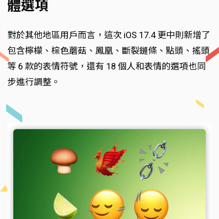
體選項
對於其他地區用戶而言，這次 iOS 17.4 更中則新增了
包含檸檬、棕色蘑菇、鳳凰、斷裂鏈條、點頭、搖頭
等 6 款的表情符號，還有 18 個人和表情的選項也同
步進行調整。