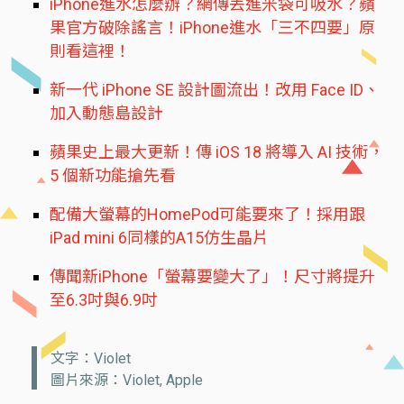
iPhone進水怎麼辦？網傳丟進米袋可吸水？蘋
果官方破除謠言！iPhone進水「三不四要」原
則看這裡！
新一代 iPhone SE 設計圖流出！改用 Face ID、
加入動態島設計
蘋果史上最大更新！傳 iOS 18 將導入 AI 技術，
5 個新功能搶先看
配備大螢幕的HomePod可能要來了！採用跟
iPad mini 6同樣的A15仿生晶片
傳聞新iPhone「螢幕要變大了」！尺寸將提升
至6.3吋與6.9吋
文字：Violet
圖片來源：Violet, Apple