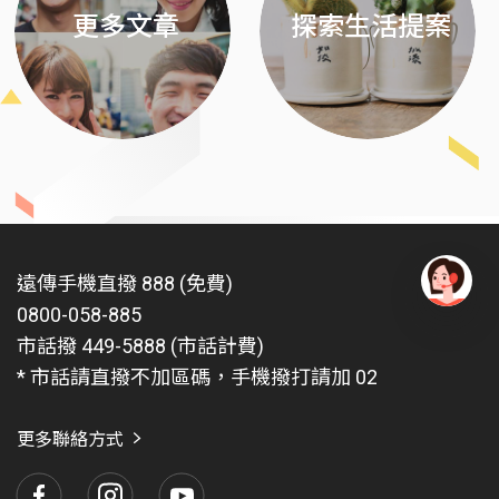
更多文章
探索生活提案
遠傳手機直撥 888 (免費)
0800-058-885
有
問
市話撥 449-5888 (市話計費)
題
* 市話請直撥不加區碼，手機撥打請加 02
找
愛
瑪
更多聯絡方式