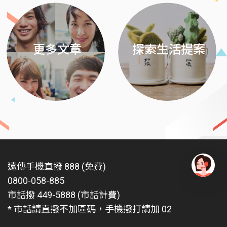
更多文章
探索生活提案
遠傳手機直撥 888 (免費)
0800-058-885
有
問
市話撥 449-5888 (市話計費)
題
* 市話請直撥不加區碼，手機撥打請加 02
找
愛