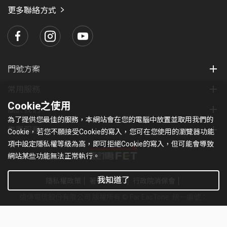
瑪
更多聯絡方式
門號方案
常用服務
Cookie之使用
關於我們
為了提供您最佳的服務，本網站會在您的電腦中放置並取用我們的
集團服務
Cookie，若您不願接受Cookie的寫入，您可在您使用的瀏覽器功能
項中設定隱私權等級為高，即可拒絕Cookie的寫入，但可能會導致
網站某些功能無法正常執行。
我知道了
隱私權政策
著作權條款
行政院消保會
遠傳電信股份有限公司 版權所有 © Far EasTone
.統一編號：
97179430