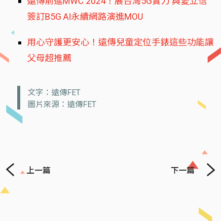
遠傳前進MWC 2024！展台灣5G實力 與愛立信
簽訂B5G AI永續網路演進MOU
用心守護更安心！遠傳兒童定位手錶這些功能讓
父母超推薦
文字：遠傳FET
圖片來源：遠傳FET
上一篇
下一篇
Previous
Next