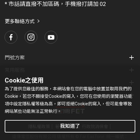
* 市話請直撥不加區碼，手機撥打請加 02
找
愛
瑪
更多聯絡方式
門號方案
常用服務
Cookie之使用
關於我們
為了提供您最佳的服務，本網站會在您的電腦中放置並取用我們的
集團服務
Cookie，若您不願接受Cookie的寫入，您可在您使用的瀏覽器功能
項中設定隱私權等級為高，即可拒絕Cookie的寫入，但可能會導致
網站某些功能無法正常執行。
我知道了
隱私權政策
著作權條款
行政院消保會
遠傳電信股份有限公司 版權所有 © Far EasTone
.統一編號：