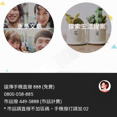
更多文章
探索生活提案
遠傳手機直撥 888 (免費)
0800-058-885
有
問
市話撥 449-5888 (市話計費)
題
* 市話請直撥不加區碼，手機撥打請加 02
找
愛