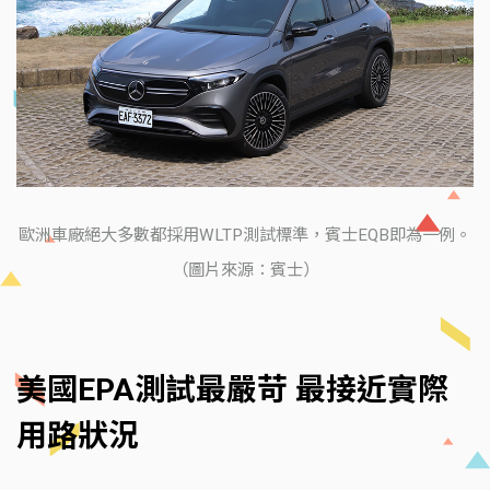
歐洲車廠絕大多數都採用WLTP測試標準，賓士EQB即為一例。
（圖片來源：賓士）
美國EPA測試最嚴苛 最接近實際
用路狀況