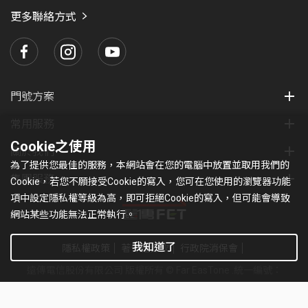
瑪
更多聯絡方式
門號方案
常用服務
Cookie之使用
關於我們
為了提供您最佳的服務，本網站會在您的電腦中放置並取用我們的
集團服務
Cookie，若您不願接受Cookie的寫入，您可在您使用的瀏覽器功能
項中設定隱私權等級為高，即可拒絕Cookie的寫入，但可能會導致
網站某些功能無法正常執行。
我知道了
隱私權政策
著作權條款
行政院消保會
遠傳電信股份有限公司 版權所有 © Far EasTone
.統一編號：
97179430