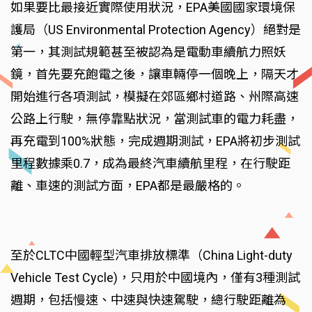
如果要比最接近實際使用狀況，EPA美國國家環境保
護局（US Environmental Protection Agency）絕對是
第一，其測試規範甚至被認為是電動車續航力照妖
鏡，首先要充飽電之後，讓車輛停一個晚上，隔天才
開始進行各項測試，模擬在郊區鄉村道路、州際高速
公路上行駛，無停靠點狀況，當測試車的電力耗盡，
再充電到100%狀態，完成週期測試，EPA將初步測試
里程數據乘0.7，成為最終汽車續航里程，在行駛距
離、車速的測試方面，EPA都是最嚴格的。
至於CLTC中國輕型汽車排放標準（China Light-duty
Vehicle Test Cycle)，只用於中國境內，僅有3種測試
週期，包括慢速、中速與快速駕駛，總行駛距離為