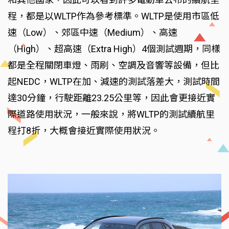
程，都是以WLTP作為參考標準。WLTP是使用市區低
速（Low）、郊區中速（Medium）、高速
（High）、超高速（Extra High）4個測試週期，同樣
都是全程關閉車燈、雨刷、空調及音響等設備，但比
起NEDC，WLTP在加、減速的測試落差大，測試時間
達30分鐘，行駛距離23.25公里等，因此會更接近實
際道路使用狀況，一般來說，將WLTP的測試續航里
程打8折，大概會接近實際使用狀況。