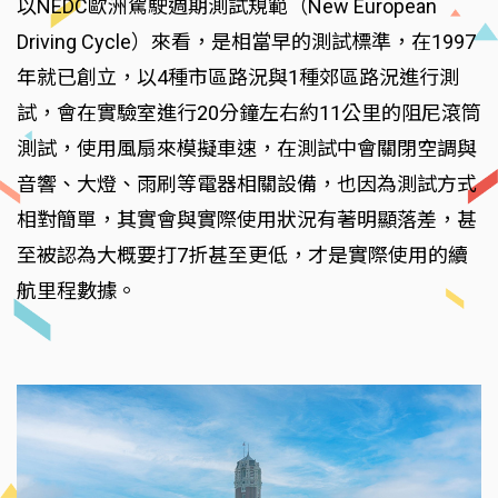
以NEDC歐洲駕駛週期測試規範（New European
Driving Cycle）來看，是相當早的測試標準，在1997
年就已創立，以4種市區路況與1種郊區路況進行測
試，會在實驗室進行20分鐘左右約11公里的阻尼滾筒
測試，使用風扇來模擬車速，在測試中會關閉空調與
音響、大燈、雨刷等電器相關設備，也因為測試方式
相對簡單，其實會與實際使用狀況有著明顯落差，甚
至被認為大概要打7折甚至更低，才是實際使用的續
航里程數據。