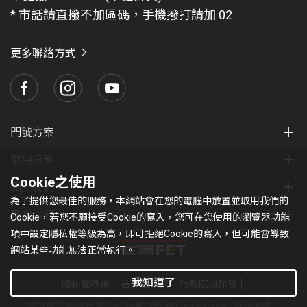
題
* 市話請直撥不加區碼，手機撥打請加 02
找
愛
瑪
更多聯絡方式
門號方案
常用服務
Cookie之使用
關於我們
為了提供您最佳的服務，本網站會在您的電腦中放置並取用我們的
集團服務
Cookie，若您不願接受Cookie的寫入，您可在您使用的瀏覽器功能
項中設定隱私權等級為高，即可拒絕Cookie的寫入，但可能會導致
網站某些功能無法正常執行。
我知道了
隱私權政策
著作權條款
行政院消保會
遠傳電信股份有限公司 版權所有 © Far EasTone
.統一編號：