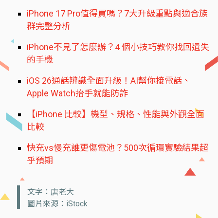
iPhone 17 Pro值得買嗎？7大升級重點與適合族
群完整分析
iPhone不見了怎麼辦？4 個小技巧教你找回遺失
的手機
iOS 26通話辨識全面升級！AI幫你接電話、
Apple Watch抬手就能防詐
【iPhone 比較】機型、規格、性能與外觀全面
比較
快充vs慢充誰更傷電池？500次循環實驗結果超
乎預期
文字：唐老大
圖片來源：iStock