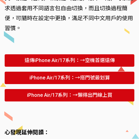
求透過套用不同語言包自由切換，而且切換過程簡
便，可隨時在設定中更換，滿足不同中文用戶的使用
習慣。
遠傳iPhone Air/17系列：→空機首選遠傳
iPhone Air/17系列：→搭門號最划算
iPhone Air/17系列：→懶得出門線上買
心發現延伸閱讀：