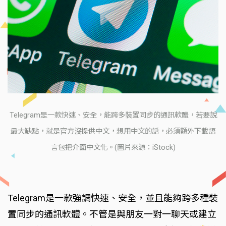
Telegram是一款快速、安全，能跨多裝置同步的通訊軟體，若要說
最大缺點，就是官方沒提供中文，想用中文的話，必須額外下載語
言包把介面中文化。(圖片來源：iStock)
Telegram是一款強調快速、安全，並且能夠跨多種裝
置同步的通訊軟體。不管是與朋友一對一聊天或建立