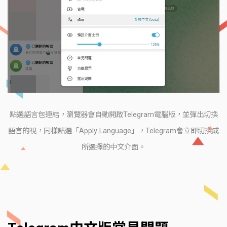
點選語言包連結，瀏覽器會自動開啟Telegram電腦版，並彈出切換
語言的視，同樣點選「Apply Language」，Telegram會立即切換成
所選擇的中文介面。