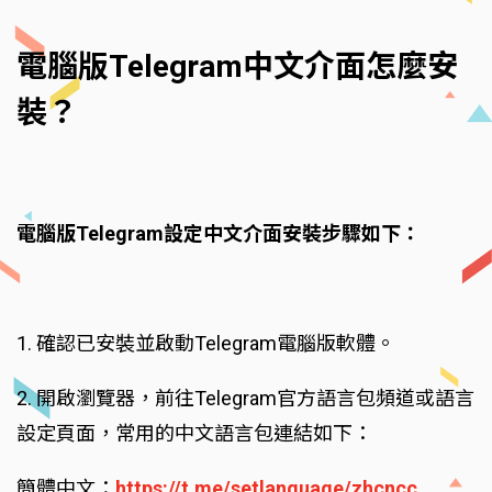
電腦版Telegram中文介面怎麼安
裝？
電腦版Telegram設定中文介面安裝步驟如下：
1. 確認已安裝並啟動Telegram電腦版軟體。
2. 開啟瀏覽器，前往Telegram官方語言包頻道或語言
設定頁面，常用的中文語言包連結如下：
簡體中文：
https://t.me/setlanguage/zhcncc