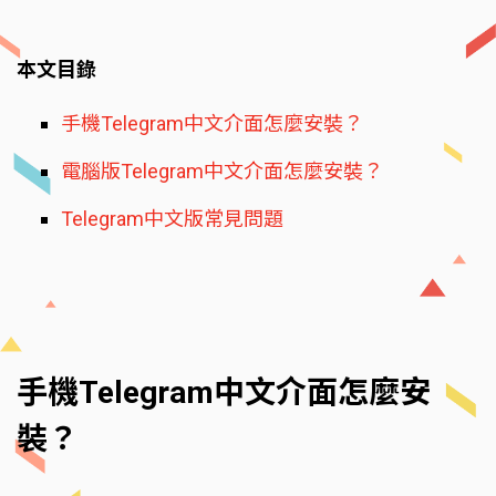
本文目錄
手機Telegram中文介面怎麼安裝？
電腦版Telegram中文介面怎麼安裝？
Telegram中文版常見問題
手機Telegram中文介面怎麼安
裝？