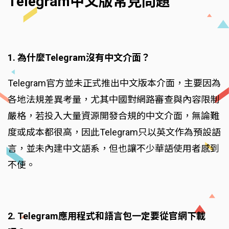
Telegram中文版常見問題
1. 為什麼Telegram沒有中文介面？
Telegram官方並未正式推出中文版本介面，主要因為
各地法規差異考量，尤其中國對網路審查與內容限制
嚴格，若投入大量資源開發合規的中文介面，無論難
度或成本都很高，因此Telegram只以英文作為預設語
言，並未內建中文語系，但也讓不少華語使用者感到
不便。​
2. Telegram應用程式和語言包一定要從官網下載