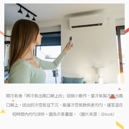
開冷氣後「將冷氣出風口朝上吹」這個小動作，當冷氣製冷時出風
口朝上，送出的冷空氣往下沉，能讓冷空氣散佈更均勻，讓室溫在
短時間內均勻涼快。圖為示意畫面。（圖片來源：iStock）