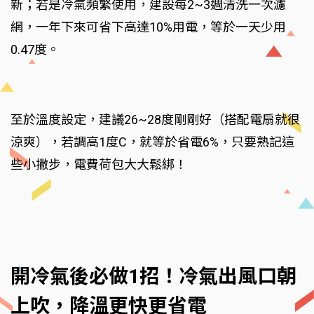
新；若是冷氣頻繁使用，建設每2~3週清洗一次濾
網，一年下來可省下高達10%用電，等於一天少用
0.47度。
至於溫度設定，建議26~28度剛剛好（搭配電扇就很
涼爽），若調高1度C，就等於省電6%，只要熟記這
些小撇步，電費荷包大大鬆綁！
開冷氣後必做1招！冷氣出風口朝
上吹，降溫更快更省電