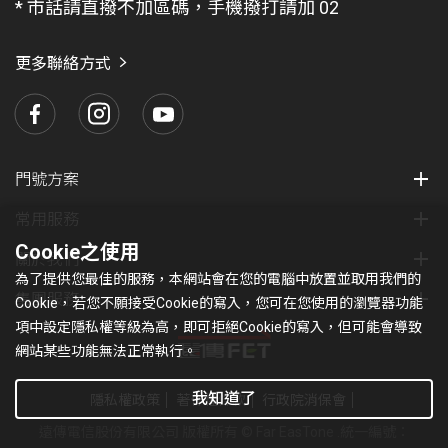
* 市話請直撥不加區碼，手機撥打請加 02
找
愛
瑪
更多聯絡方式
門號方案
常用服務
Cookie之使用
關於我們
為了提供您最佳的服務，本網站會在您的電腦中放置並取用我們的
集團服務
Cookie，若您不願接受Cookie的寫入，您可在您使用的瀏覽器功能
項中設定隱私權等級為高，即可拒絕Cookie的寫入，但可能會導致
網站某些功能無法正常執行。
我知道了
隱私權政策
著作權條款
行政院消保會
遠傳電信股份有限公司 版權所有 © Far EasTone
.統一編號：