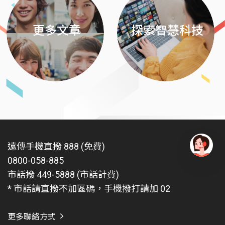
更多文章
探索智慧科技
遠傳手機直撥 888 (免費)
0800-058-885
有
問
市話撥 449-5888 (市話計費)
題
* 市話請直撥不加區碼，手機撥打請加 02
找
愛
瑪
更多聯絡方式