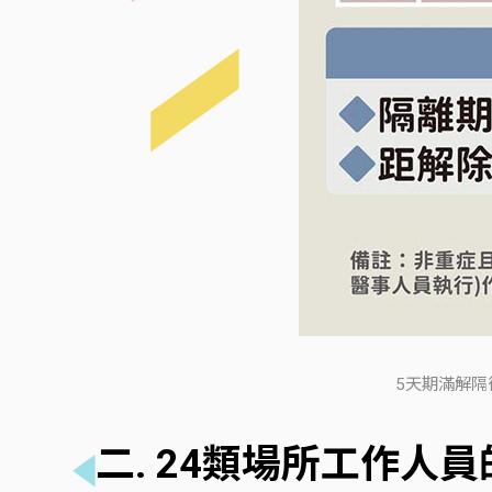
5天期滿解
二. 24類場所工作人