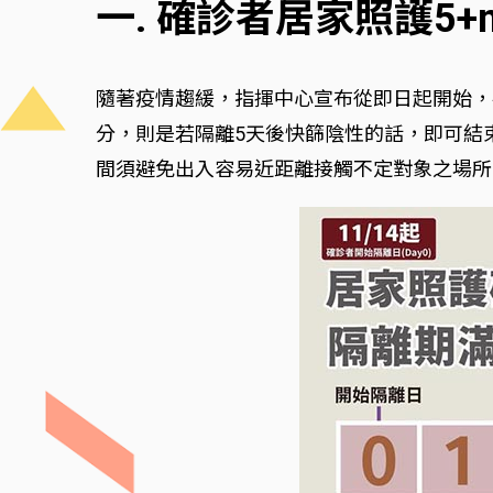
一. 確診者居家照護5+
隨著疫情趨緩，指揮中心宣布從即日起開始，
分，則是若隔離5天後快篩陰性的話，即可結
間須避免出入容易近距離接觸不定對象之場所