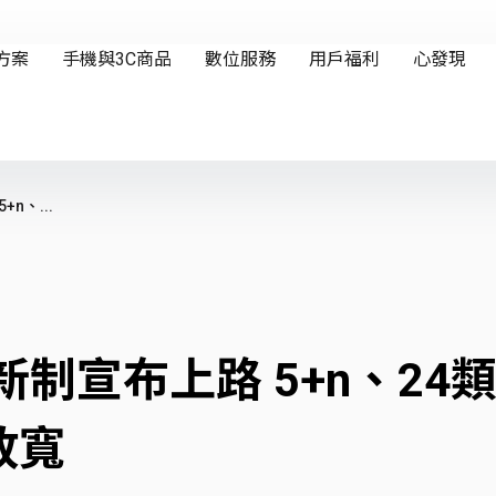
n、...
新制宣布上路 5+n、2
放寬