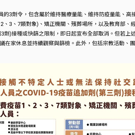
作人員的3劑令，包含屬於維持醫療量能、維持防疫量能、
第1、2、3、7類對象)、矯正機關、殯葬場所，以及教育部
加劑(第3劑)接種或快篩之限制，即日起宣布全部取消。但
議在家休息並持續觀察與篩檢。此外，包括宗教活動、