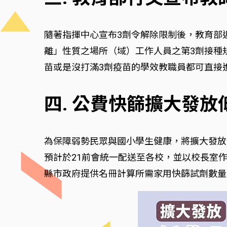
隨著指揮中心宣布3劑令解除限制後，教育部
離」性質之場所（域）工作人員之第3劑接種
苗或是沒打滿3劑疫苗的學效教職員都可直接
四. 公費快篩擴大發
為保障弱勢民眾與國小學生健康，將擴大發放
預計於21前會統一配送至各校，並以校長室
縣市政府提供名冊計算所需家用快篩試劑數量