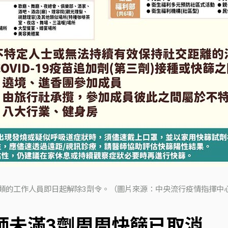
4類的工作人員即日起解除3劑令。（圖片來源：中央流行疫情指揮中
教師未滿3劑周周快篩已取消