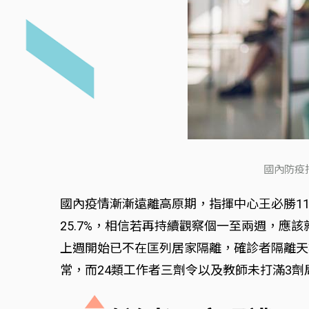
國內防疫
國內疫情漸漸遠離高原期，指揮中心王必勝11
25.7%，相信若再持續觀察個一至兩週，應
上週開始已不在匡列居家隔離，確診者隔離天
常，而24類工作者三劑令以及教師未打滿3