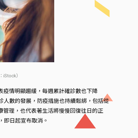
tock）
已代表疫情明顯趨緩，每週累計確診數也下降
內確診人數的發展，防疫措施也持續鬆綁，包括從
康管理，也代表著生活將慢慢回復往日的正
，即日起宣布取消。