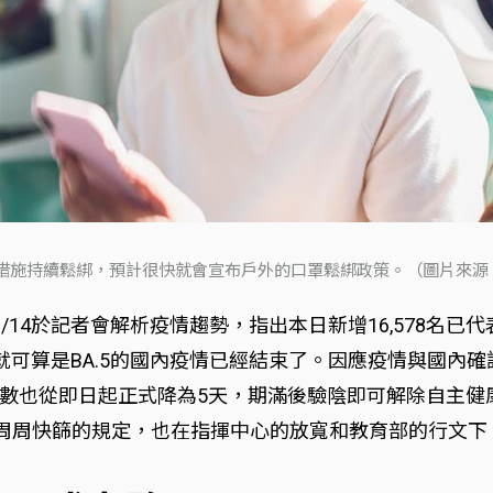
措施持續鬆綁，預計很快就會宣布戶外的口罩鬆綁政策。（圖片來源：iS
/14於記者會解析疫情趨勢，指出本日新增16,578名
該就可算是BA.5的國內疫情已經結束了。因應疫情與國
數也從即日起正式降為5天，期滿後驗陰即可解除自主健
劑周周快篩的規定，也在指揮中心的放寬和教育部的行文下