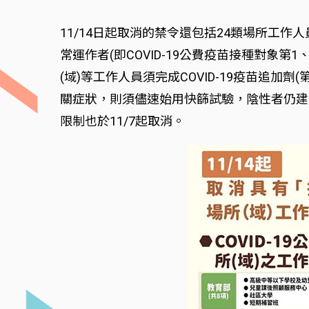
11/14日起取消的禁令還包括24類場所工
常運作者(即COVID-19公費疫苗接種對象
(域)等工作人員須完成COVID-19疫苗追
關症狀，則須儘速始用快篩試驗，陰性者仍建
限制也於11/7起取消。