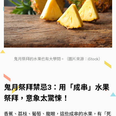
鬼月祭拜的水果也有大學問。（圖片來源：iStock）
鬼月祭拜禁忌3：用「成串」水果
祭拜，意象太驚悚！
香蕉、荔枝、葡萄、龍眼，這些成串的水果，有「死