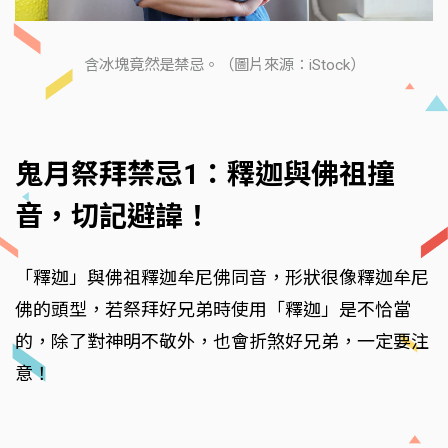
含冰塊竟然是禁忌。（圖片來源：iStock）
鬼月祭拜禁忌1：釋迦與佛祖撞
音，切記避諱！
「釋迦」與佛祖釋迦牟尼佛同音，形狀很像釋迦牟尼
佛的頭型，若祭拜好兄弟時使用「釋迦」是不恰當
的，除了對神明不敬外，也會折煞好兄弟，一定要注
意！