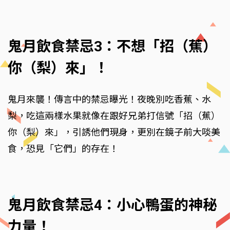
鬼月飲食禁忌3：不想「招（蕉）
你（梨）來」！
鬼月來襲！傳言中的禁忌曝光！夜晚別吃香蕉、水
梨，吃這兩樣水果就像在跟好兄弟打信號「招（蕉）
你（梨）來」，引誘他們現身，更別在鏡子前大啖美
食，恐見「它們」的存在！
鬼月飲食禁忌4：小心鴨蛋的神秘
力量！