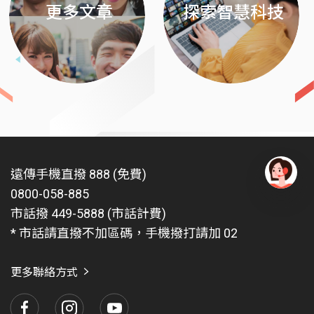
更多文章
探索智慧科技
遠傳手機直撥 888 (免費)
0800-058-885
有
問
市話撥 449-5888 (市話計費)
題
* 市話請直撥不加區碼，手機撥打請加 02
找
愛
瑪
更多聯絡方式