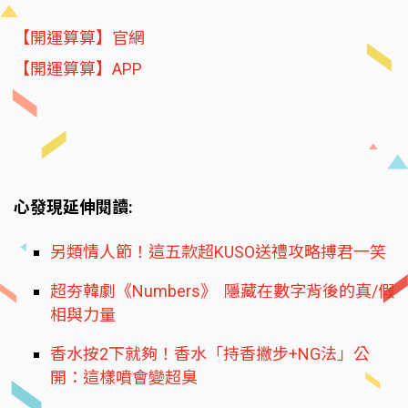
【開運算算】官網
【開運算算】APP
心發現延伸閱讀:
另類情人節！這五款超KUSO送禮攻略搏君一笑
超夯韓劇《Numbers》 隱藏在數字背後的真/假
相與力量
香水按2下就夠！香水「持香撇步+NG法」公
開：這樣噴會變超臭