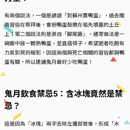
有兩個說法，一個是諺語「到蘇州賣鴨蛋」，過去閩
南習俗在祭拜後，會把鴨蛋殼撒在祖先墳墓的土丘
上；第二個說法則是源自「腳尾飯」，通常做法是一
碗飯中放一顆熟鴨蛋，並直插筷子，希望逝者吃飽有
力氣到冥府報到，因這兩個與死亡相關的習俗都與鴨
蛋有關，所以建議鬼月最好少吃鴨蛋！
鬼月飲食禁忌5：含冰塊竟然是禁
忌？
這是因為「冰塊」兩字去除左邊部首後，形成「水