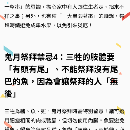
一整串」的忌諱，擔心家中有人跟往生者走、招來不
祥之事；另外，也有種「一大串跟著來」的聯想，祭
拜時請避免成串水果，以免引來災厄！
鬼月祭拜禁忌4：三牲的肢體要
「有頭有尾」、不能祭拜沒有尾
巴的魚，因為會讓祭拜的人「無
後」
三牲為豬、魚、雞，鬼月祭拜時需特別留意！豬可選
用肥瘦相間的肉或豬腳，但切勿使用內臟。魚要避免
鱔魚、饅魚等無尾品種，象徵「無後」。至於雞，必