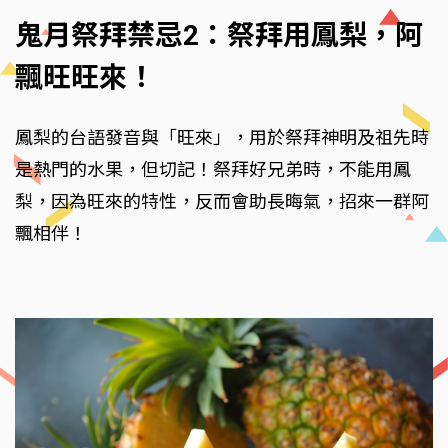
鬼月祭拜禁忌2：祭拜用鳳梨，阿
飄旺旺來！
鳳梨的台語發音與「旺來」，用於祭拜神明及祖先時
是熱門的水果，但切記！祭拜好兄弟時，不能用鳳
梨，因為旺來的特性，反而會助長晦氣，招來一群阿
飄相伴！