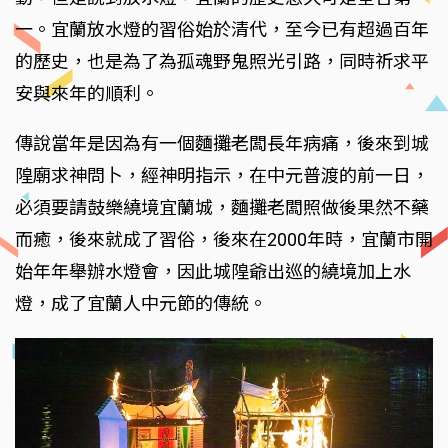
一。宜蘭放水燈的習俗始於清代，至今已有超過百年
的歷史，也是為了為孤魂野鬼照光引路，同時祈求平
安與來年的順利。
傳說當年是因為有一個麵攤老闆長年病痛，後來到城
隍廟求神問卜，經神明指示，在中元普渡的前一日，
必須要請鼓樂繞境宜蘭城，麵攤老闆照做後果然不藥
而癒，後來就成了習俗，後來在2000年時，宜蘭市開
始年年舉辦水燈會，因此城隍爺出巡的繞境加上水
燈，成了宜蘭人中元節的傳統。