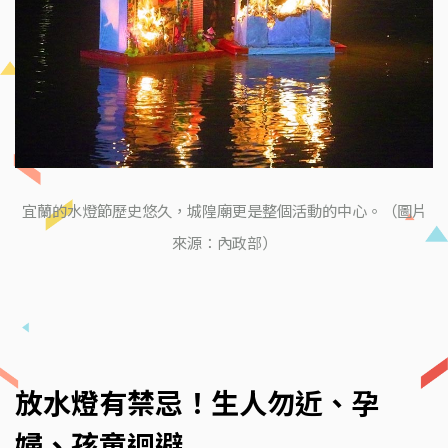
宜蘭的水燈節歷史悠久，城隍廟更是整個活動的中心。（圖片
來源：內政部）
放水燈有禁忌！生人勿近、孕
婦、孩童迴避