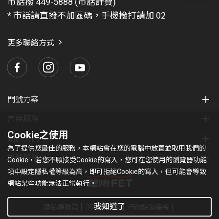
市話撥 449-5888 (市話計費)
題
* 市話請直撥不加區碼，手機撥打請加 02
找
愛
瑪
更多聯絡方式
門號方案
常用服務
Cookie之使用
關於我們
為了提供您最佳的服務，本網站會在您的電腦中放置並取用我們的
集團服務
Cookie，若您不願接受Cookie的寫入，您可在您使用的瀏覽器功能
項中設定隱私權等級為高，即可拒絕Cookie的寫入，但可能會導致
網站某些功能無法正常執行。
我知道了
隱私權政策
著作權條款
行政院消保會