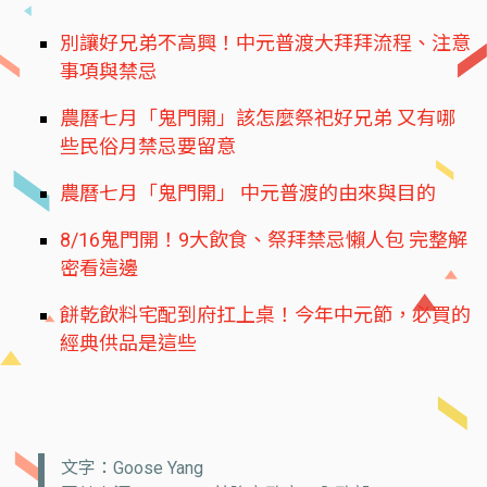
別讓好兄弟不高興！中元普渡大拜拜流程、注意
事項與禁忌
農曆七月「鬼門開」該怎麼祭祀好兄弟 又有哪
些民俗月禁忌要留意
農曆七月「鬼門開」 中元普渡的由來與目的
8/16鬼門開！9大飲食、祭拜禁忌懶人包 完整解
密看這邊
餅乾飲料宅配到府扛上桌！今年中元節，必買的
經典供品是這些
文字：Goose Yang