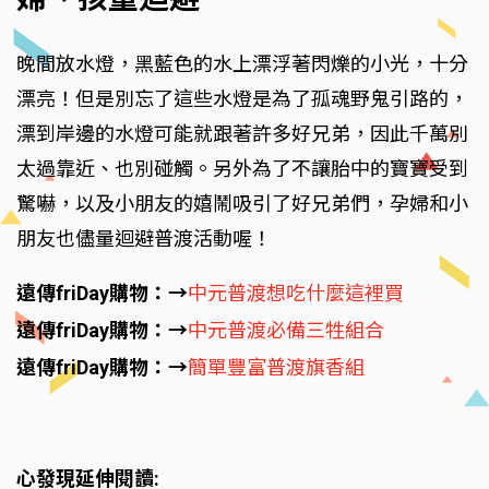
晚間放水燈，黑藍色的水上漂浮著閃爍的小光，十分
漂亮！但是別忘了這些水燈是為了孤魂野鬼引路的，
漂到岸邊的水燈可能就跟著許多好兄弟，因此千萬別
太過靠近、也別碰觸。另外為了不讓胎中的寶寶受到
驚嚇，以及小朋友的嬉鬧吸引了好兄弟們，孕婦和小
朋友也儘量迴避普渡活動喔！
遠傳friDay購物：→
中元普渡想吃什麼這裡買
遠傳friDay購物：→
中元普渡必備三牲組合
遠傳friDay購物：→
簡單豐富普渡旗香組
心發現延伸閱讀: