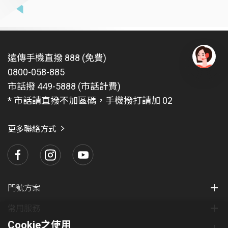
遠傳手機直撥 888 (免費)
0800-058-885
有
問
市話撥 449-5888 (市話計費)
題
* 市話請直撥不加區碼，手機撥打請加 02
找
愛
瑪
更多聯絡方式
門號方案
常用服務
Cookie之使用