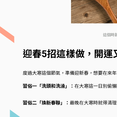
這個時
迎春5招這樣做，開運
度過大寒這個節氣，準備迎新春，想要在來年
習俗一「洗頭和洗澡」：
在大寒這一日別偷懶
習俗二「換新春聯」：
最晚在大寒時就得清理