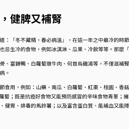
，健脾又補腎
道：「冬不藏精，春必病溫」，在這一年之中最冷的時
也忌生冷的食物，例如冰淇淋、瓜果、冷飲等等。那麼
骨、當歸鴨、白蘿蔔燉牛肉、何首烏雞湯等，不僅滋補
病。
節食用，例如：山藥、南瓜、白蘿蔔、紅棗、桂圓、香
紅蘿蔔；既是抗癌好食物又能預防感冒的辛味食物青蔥；
、健胃、排毒的馬鈴薯；以及富含蛋白質、能補血又能