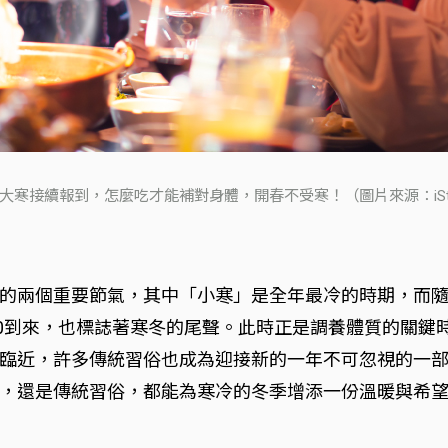
大寒接續報到，怎麼吃才能補對身體，開春不受寒！（圖片來源：iSto
的兩個重要節氣，其中「小寒」是全年最冷的時期，而
/20到來，也標誌著寒冬的尾聲。此時正是調養體質的關
臨近，許多傳統習俗也成為迎接新的一年不可忽視的一
，還是傳統習俗，都能為寒冷的冬季增添一份溫暖與希