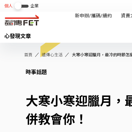
心發現文章
首頁
遠傳心生活
大寒小寒迎臘月，最冷的時節怎麼吃
時事話題
大寒小寒迎臘月，
併教會你！