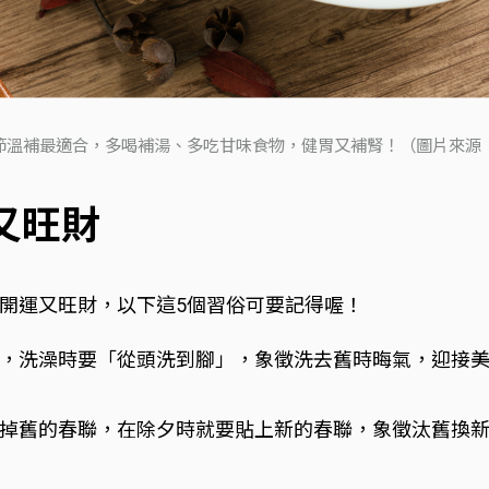
節溫補最適合，多喝補湯、多吃甘味食物，健胃又補腎！（圖片來源：iSt
又旺財
開運又旺財，以下這5個習俗可要記得喔！
，洗澡時要「從頭洗到腳」，象徵洗去舊時晦氣，迎接
掉舊的春聯，在除夕時就要貼上新的春聯，象徵汰舊換