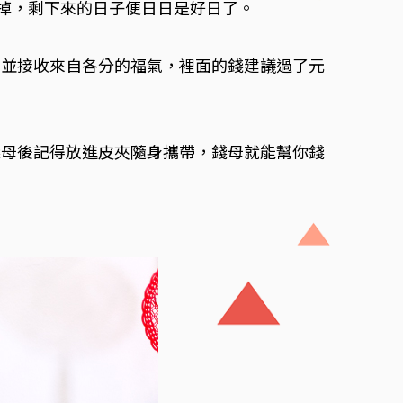
吃掉，剩下來的日子便日日是好日了。
，並接收來自各分的福氣，裡面的錢建議過了元
錢母後記得放進皮夾隨身攜帶，錢母就能幫你錢