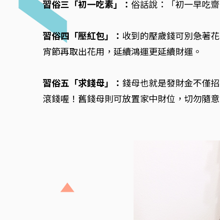
習俗三「初一吃素」：
俗話說：「初一早吃齋
習俗四「壓紅包」：
收到的壓歲錢可別急著花
宵節再取出花用，延續鴻運更延續財運。
習俗五「求錢母」：
錢母也就是發財金不僅招
滾錢喔！舊錢母則可放置家中財位，切勿隨意