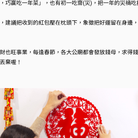
，巧贏吃一年菜」，也有初一吃齋(災)，把一年的災禍
，建議把收到的紅包壓在枕頭下，象徵把好運留在身邊
財也旺事業，每逢春節，各大公廟都會發放錢母，求得
丟棄喔！