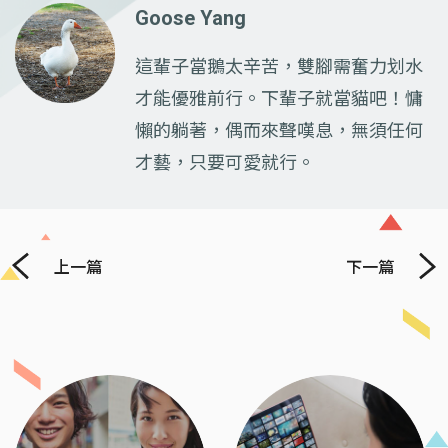
Goose Yang
這輩子當鵝太辛苦，雙腳需奮力划水
才能優雅前行。下輩子就當貓吧！慵
懶的躺著，偶而來聲嘆息，無須任何
才藝，只要可愛就行。
上一篇
下一篇
Previous
Next