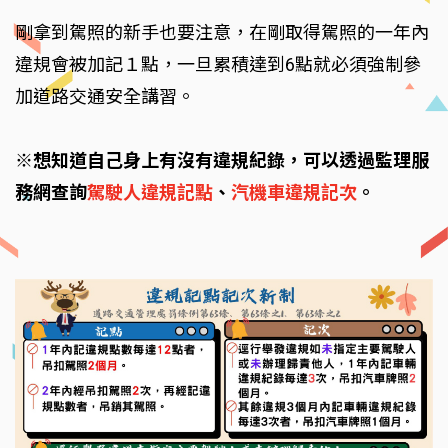
剛拿到駕照的新手也要注意，在剛取得駕照的一年內
違規會被加記１點，一旦累積達到6點就必須強制參
加道路交通安全講習。
※想知道自己身上有沒有違規紀錄，可以透過監理服
務網查詢
駕駛人違規記點
、
汽機車違規記次
。