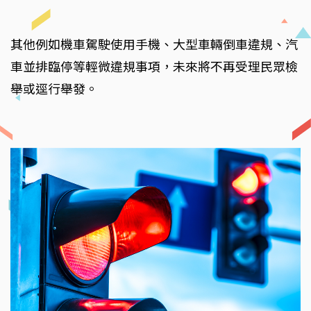
其他例如機車駕駛使用手機、大型車輛倒車違規、汽
車並排臨停等輕微違規事項，未來將不再受理民眾檢
舉或逕行舉發。