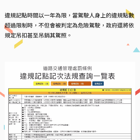
違規記點時間以一年為限，當駕駛人身上的違規點數
超過限制時，不但會被判定為危險駕駛，政府還將依
規定吊扣甚至吊銷其駕照。