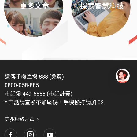
更多文章
探索智慧科技
遠傳手機直撥 888 (免費)
0800-058-885
有
問
市話撥 449-5888 (市話計費)
題
* 市話請直撥不加區碼，手機撥打請加 02
找
愛
瑪
更多聯絡方式