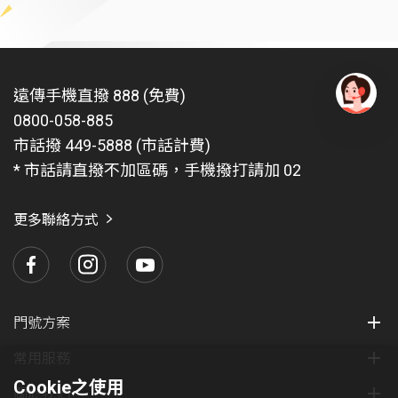
遠傳手機直撥 888 (免費)
0800-058-885
有
問
市話撥 449-5888 (市話計費)
題
* 市話請直撥不加區碼，手機撥打請加 02
找
愛
瑪
更多聯絡方式
門號方案
常用服務
Cookie之使用
關於我們