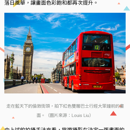
落日風華，讓畫面色彩飽和都再次提升。
走在藍天下的倫敦街頭，拍下紅色雙層巴士行經大笨鐘前的畫
面。（圖片來源：Louis Liu）
由上述的拍攝手法來看，旅遊攝影在決定一張畫面的