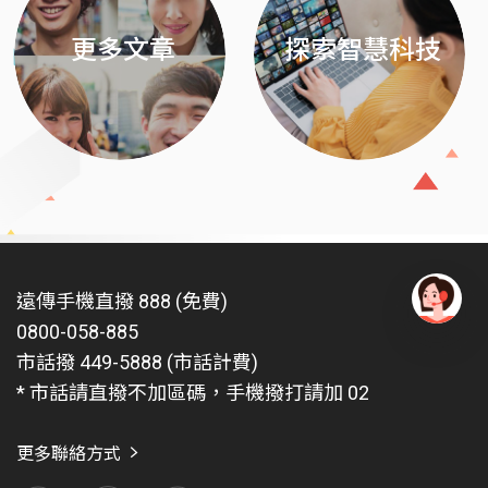
更多文章
探索智慧科技
遠傳手機直撥 888 (免費)
0800-058-885
有
問
市話撥 449-5888 (市話計費)
題
* 市話請直撥不加區碼，手機撥打請加 02
找
愛
瑪
更多聯絡方式