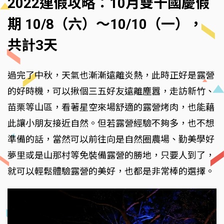
2022連假攻略：10月雙十國慶假
期 10/8（六）～10/10（一），
共計3天
過完了中秋，天氣也漸漸遠離炎熱，此時正好是露營
的好時機，可以揪個三五好友遠離塵囂，走訪新竹、
苗栗等山區，看著星空來場舒適的露營烤肉，也能藉
此讓小朋友接近自然。但若露營經驗不夠多，也不想
準備的話，當然可以前往向是自然圈農場、勤美學好
夢里或是山那村等免裝備露營的勝地，只要人到了，
就可以輕鬆體驗露營的美好，也都是非常棒的選擇。