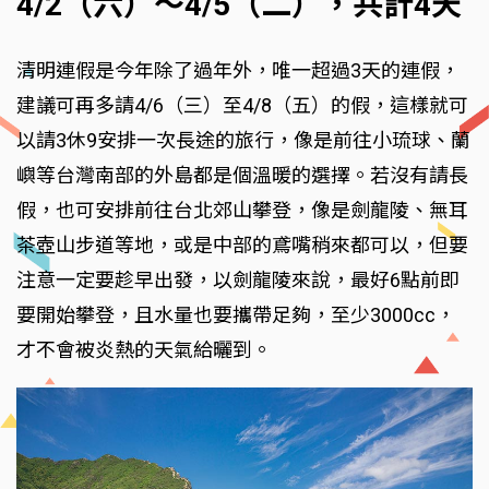
4/2（六）～4/5（二），共計4天
清明連假是今年除了過年外，唯一超過3天的連假，
建議可再多請4/6（三）至4/8（五）的假，這樣就可
以請3休9安排一次長途的旅行，像是前往小琉球、蘭
嶼等台灣南部的外島都是個溫暖的選擇。若沒有請長
假，也可安排前往台北郊山攀登，像是劍龍陵、無耳
茶壺山步道等地，或是中部的鳶嘴稍來都可以，但要
注意一定要趁早出發，以劍龍陵來說，最好6點前即
要開始攀登，且水量也要攜帶足夠，至少3000cc，
才不會被炎熱的天氣給曬到。