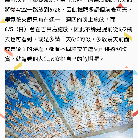
將從4/22一路放到6/28，因此推薦多請個前後兩天，
畢竟花火節只有在週一、週四的晚上施放，而
6/5（日）會在吉貝島施放，因此不論是提前從6/2飛
去也可看到，或是多請一天6/6的假，多放幾天前面
或是後面的時程，都有不同場次的煙火可供遊客欣
賞，就端看個人怎麼安排自己的假期囉。