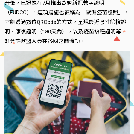
升後，已迅速在7月推出歐盟新冠數字證明
（EUDCC），這項措施也被稱為「歐洲疫苗護照」，
它能透過數位QRCode的方式，呈現最近陰性篩檢證
明、康復證明（180天內），以及疫苗接種證明等，
好允許歐盟人員在各國之間流動。