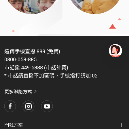
遠傳手機直撥 888 (免費)
0800-058-885
有
問
市話撥 449-5888 (市話計費)
題
* 市話請直撥不加區碼，手機撥打請加 02
找
愛
瑪
更多聯絡方式
門號方案