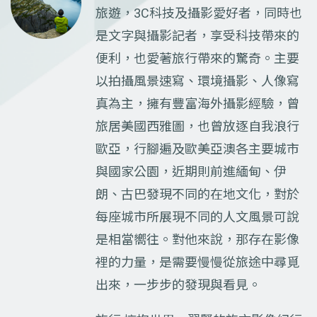
旅遊，3C科技及攝影愛好者，同時也
是文字與攝影記者，享受科技帶來的
便利，也愛著旅行帶來的驚奇。主要
以拍攝風景速寫、環境攝影、人像寫
真為主，擁有豐富海外攝影經驗，曾
旅居美國西雅圖，也曾放逐自我浪行
歐亞，行腳遍及歐美亞澳各主要城市
與國家公園，近期則前進緬甸、伊
朗、古巴發現不同的在地文化，對於
每座城市所展現不同的人文風景可說
是相當嚮往。對他來說，那存在影像
裡的力量，是需要慢慢從旅途中尋覓
出來，一步步的發現與看見。