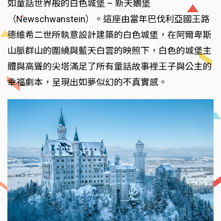
如童話世界般的白色城堡 – 新天鵝堡
（Newschwanstein）。這座由當年巴伐利亞國王路
德維希二世所執意設計建築的白色城堡，在阿爾卑斯
山脈群山的圍繞與藍天白雲的映照下，白色的城堡主
體與高聳的尖塔滿足了所有童話故事裡王子與公主的
幸福劇本，呈現出如夢似幻的不真實感。