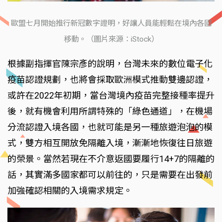
歐盟七月開始推行新冠數字證明，好讓人員能輕鬆在境內各國
移動。（圖片來源：iStock）
根據副指揮官陳宗彥的說明，台灣未來的數位電子化
疫苗認證規劃，也將會採取歐洲模式推動雙邊認證，
或許在2022年初期，當台灣境內疫苗完整接種率提升
後，就有機會利用所謂特殊的「綠色通道」，在機場
分流認證入境各國，也就可能是另一種旅遊泡泡的模
式，雙方相互開放免隔離入境，漸漸地恢復往日旅遊
的榮景。當然若現在不介意返國要履行14+7的隔離的
話，其實滿多國家都可以前往的，只是需要在出發前
加強確認相關的入境需求規定。