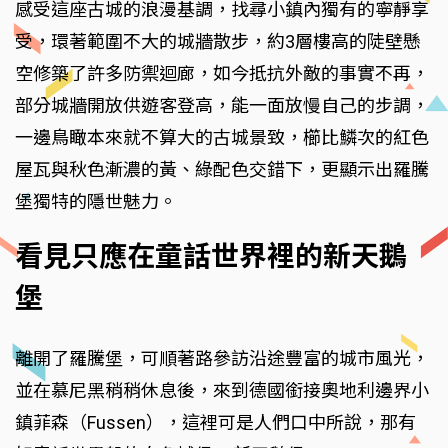
感受這座古城的浪漫基調，找尋小鎮內獨有的寧靜享
受，環著範圍不大的城牆散步，約3層樓高的陡壁懸
空修築了許多防禦迴廊，如今抵抗外敵的事實不再，
部分城牆開放供遊客登高，能一面放慢自己的步調，
一邊鳥瞰本來就不算大的古城景致，櫛比鱗次的紅色
屋瓦與秋色漸濃的黃、綠配色交錯下，更顯示出羅騰
堡獨特的隱世魅力。
看見只應在童話世界裡的新天鵝
堡
離開了羅騰堡，可順著路參訪沿途豐富的城市風光，
並在慕尼黑稍稍休息後，來到德國銜接奧地利邊界小
鎮菲森（Fussen），這裡可是人們口中所說，那有