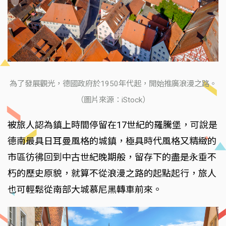
為了發展觀光，德國政府於1950年代起，開始推廣浪漫之路。
（圖片來源：iStock）
被旅人認為鎮上時間停留在17世紀的羅騰堡，可說是
德南最具日耳曼風格的城鎮，極具時代風格又精緻的
市區彷彿回到中古世紀晚期般，留存下的盡是永垂不
朽的歷史原貌，就算不從浪漫之路的起點起行，旅人
也可輕鬆從南部大城慕尼黑轉車前來。