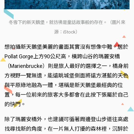
冬雪下的新天鵝堡，就彷彿是童話故事般的存在。（圖片來
源：iStock）
想拍攝新天鵝堡美麗的畫面其實沒有想像中難，居於
Pollat Gorge上方90公尺高，橫跨山谷的瑪麗安橋
（Marienbrucke）則是旅人最好的選擇之一，橋身前
方視野一覽無遺，能遠眺城堡側面將遠方湛藍的天色
與平原綠地融為一體，堪稱是新天鵝堡最經典的位
置，每一位前來的旅客大多都會在此按下張屬於自己
的快門。
除了瑪麗安橋外，也建議可循著周邊登山步道往高處
找尋找新的角度，在一片無人打擾的森林裡，沉醉於