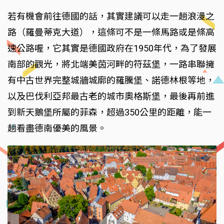
若有機會前往德國的話，其實建議可以走一趟浪漫之
路（羅曼蒂克大道），這條可不是一條馬路或是條高
速公路喔，它其實是德國政府在1950年代，為了發展
南部的觀光，將北端美茵河畔的符茲堡，一路串聯擁
有中古世界完整城牆城廓的羅騰堡、諾德林根等地，
以及巴伐利亞邦最古老的城市奧格斯堡，最後再前進
到新天鵝堡所屬的菲森，超過350公里的距離，能一
趟看盡德南優美的風景。