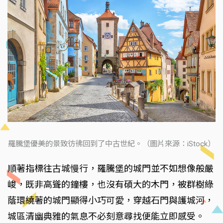
羅騰堡優美的景致彷彿回到了中古世紀。（圖片來源：iStock）
順著指標往古城慢行，羅騰堡的城門並不如想像般嚴
峻，既非高聳的鐘樓，也沒有碩大的木門，被群樹綠
蔭環繞著的城門顯得小巧可愛，穿越石門與護城河，
城區清幽典雅的氣息不必刻意尋找便能立即感受。