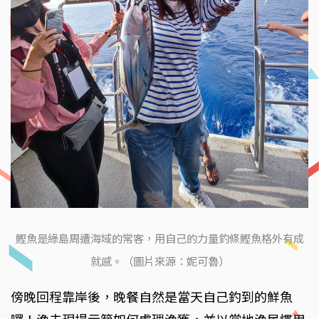
鰹魚是綠島周遭海域的常客，用自己的力量釣條鰹魚格外有成
就感。（圖片來源：妮可魯）
傍晚回程靠岸後，晚餐自然是當天自己釣到的鮮魚