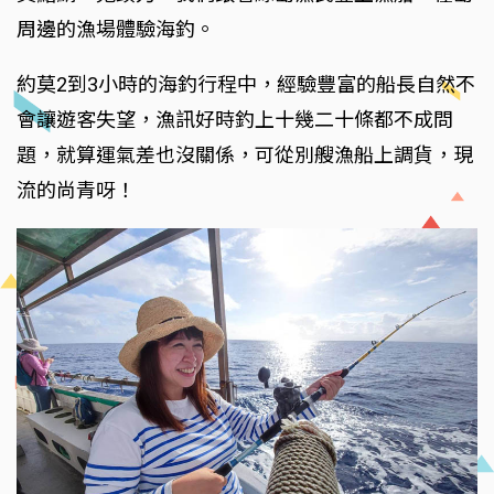
周邊的漁場體驗海釣。
約莫2到3小時的海釣行程中，經驗豐富的船長自然不
會讓遊客失望，漁訊好時釣上十幾二十條都不成問
題，就算運氣差也沒關係，可從別艘漁船上調貨，現
流的尚青呀！