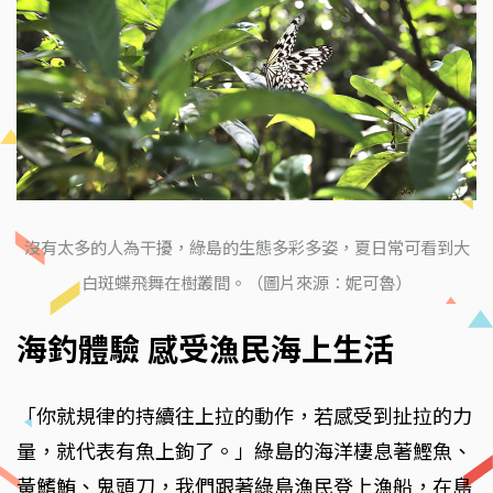
沒有太多的人為干擾，綠島的生態多彩多姿，夏日常可看到大
白斑蝶飛舞在樹叢間。（圖片來源：妮可魯）
海釣體驗 感受漁民海上生活
「你就規律的持續往上拉的動作，若感受到扯拉的力
量，就代表有魚上鉤了。」綠島的海洋棲息著鰹魚、
黃鰭鮪、鬼頭刀，我們跟著綠島漁民登上漁船，在島