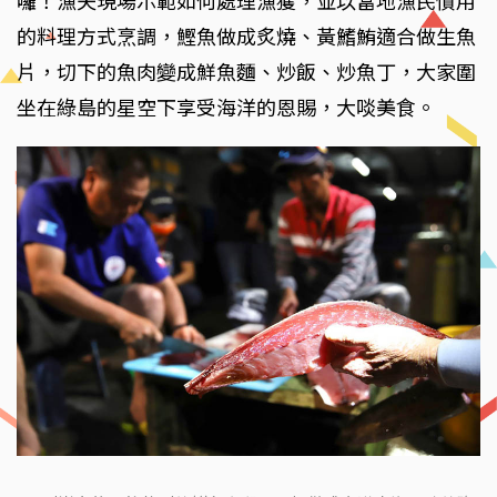
囉！漁夫現場示範如何處理漁獲，並以當地漁民慣用
的料理方式烹調，鰹魚做成炙燒、黃鰭鮪適合做生魚
片，切下的魚肉變成鮮魚麵、炒飯、炒魚丁，大家圍
坐在綠島的星空下享受海洋的恩賜，大啖美食。