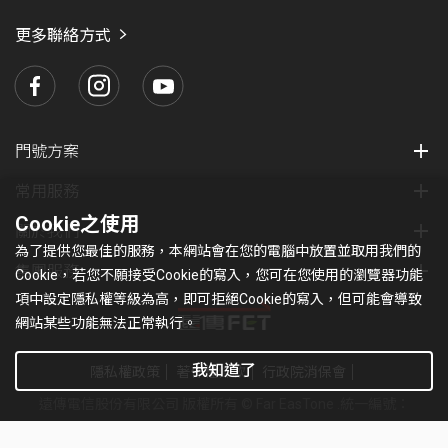
愛
瑪
更多聯絡方式
門號方案
常用服務
Cookie之使用
關於我們
為了提供您最佳的服務，本網站會在您的電腦中放置並取用我們的
集團服務
Cookie，若您不願接受Cookie的寫入，您可在您使用的瀏覽器功能
項中設定隱私權等級為高，即可拒絕Cookie的寫入，但可能會導致
網站某些功能無法正常執行。
我知道了
隱私權政策
著作權條款
行政院消保會
遠傳電信股份有限公司 版權所有 © Far EasTone
.統一編號：
97179430