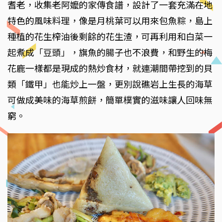
耆老，收集老阿嬤的家傳食譜，設計了一套充滿在地
特色的風味料理，像是月桃葉可以用來包魚粽，島上
種植的花生榨油後剩餘的花生渣，可再利用和白菜一
起煮成「豆頭」，旗魚的腸子也不浪費，和野生的梅
花鹿一樣都是現成的熱炒食材，就連潮間帶挖到的貝
類「鐵甲」也能炒上一盤，更別說礁岩上生長的海草
可做成美味的海草煎餅，簡單樸實的滋味讓人回味無
窮。