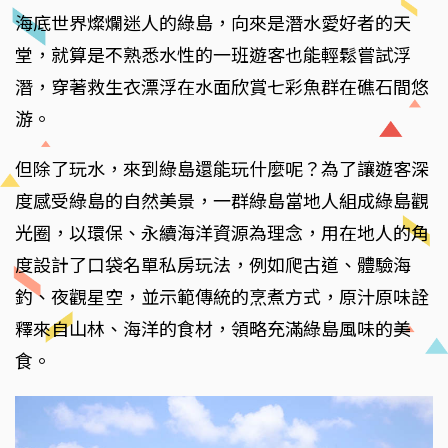
海底世界燦爛迷人的綠島，向來是潛水愛好者的天
堂，就算是不熟悉水性的一班遊客也能輕鬆嘗試浮
潛，穿著救生衣漂浮在水面欣賞七彩魚群在礁石間悠
游。
但除了玩水，來到綠島還能玩什麼呢？為了讓遊客深
度感受綠島的自然美景，一群綠島當地人組成綠島觀
光圈，以環保、永續海洋資源為理念，用在地人的角
度設計了口袋名單私房玩法，例如爬古道、體驗海
釣、夜觀星空，並示範傳統的烹煮方式，原汁原味詮
釋來自山林、海洋的食材，領略充滿綠島風味的美
食。