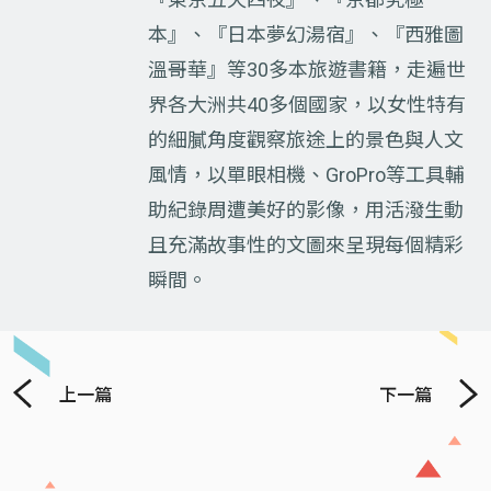
本』、『日本夢幻湯宿』、『西雅圖
溫哥華』等30多本旅遊書籍，走遍世
界各大洲共40多個國家，以女性特有
的細膩角度觀察旅途上的景色與人文
風情，以單眼相機、GroPro等工具輔
助紀錄周遭美好的影像，用活潑生動
且充滿故事性的文圖來呈現每個精彩
瞬間。
上一篇
下一篇
Previous
Next