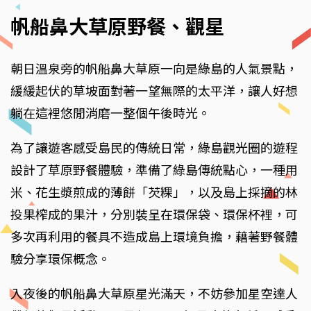
帆船鼻大草原野餐、觀星
朝日溫泉旁的帆船鼻大草原一向是綠島的人氣景點，
緩緩起伏的草坡面對著一望無際的太平洋，讓人好想
躺在這裡悠閒消磨一整個午後時光。
為了讓遊客感受島民的傳統日常，綠島觀光圈的遊程
設計了草原野餐體驗，準備了綠島傳統點心，一種用
米、花生漿煎成的薄餅「芡粿」，以及島上採摘的林
投果榨成的果汁，分別裝呈在環保袋、環保杯裡，可
多次再利用的餐具不造成島上環境負擔，藉著野餐體
驗分享環保概念。
入夜後的帆船鼻大草原星光滿天，不妨參加星空達人