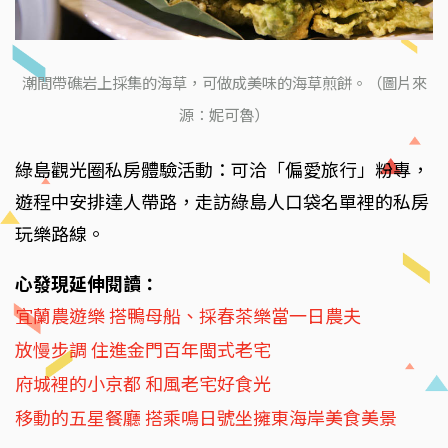
潮間帶礁岩上採集的海草，可做成美味的海草煎餅。（圖片來
源：妮可魯）
綠島觀光圈私房體驗活動：可洽「偏愛旅行」粉專，
遊程中安排達人帶路，走訪綠島人口袋名單裡的私房
玩樂路線。
心發現延伸閱讀：
宜蘭農遊樂 搭鴨母船、採春茶樂當一日農夫
放慢步調 住進金門百年閩式老宅
府城裡的小京都 和風老宅好食光
移動的五星餐廳 搭乘鳴日號坐擁東海岸美食美景