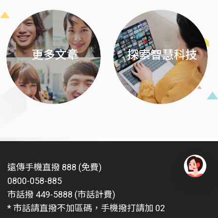
更多文章
探索智慧科技
遠傳手機直撥 888 (免費)
0800-058-885
有
問
市話撥 449-5888 (市話計費)
題
* 市話請直撥不加區碼，手機撥打請加 02
找