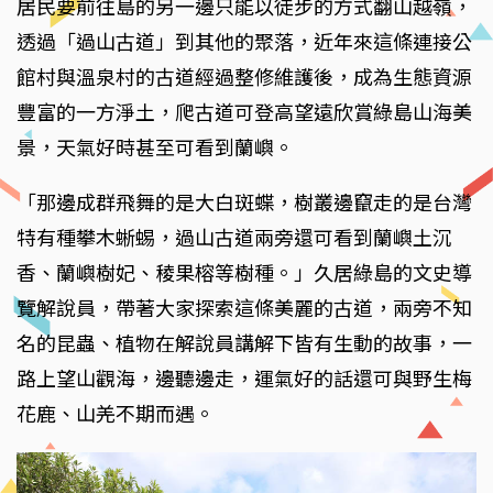
居民要前往島的另一邊只能以徒步的方式翻山越嶺，
透過「過山古道」到其他的聚落，近年來這條連接公
館村與溫泉村的古道經過整修維護後，成為生態資源
豐富的一方淨土，爬古道可登高望遠欣賞綠島山海美
景，天氣好時甚至可看到蘭嶼。
「那邊成群飛舞的是大白斑蝶，樹叢邊竄走的是台灣
特有種攀木蜥蜴，過山古道兩旁還可看到蘭嶼土沉
香、蘭嶼樹妃、稜果榕等樹種。」久居綠島的文史導
覽解說員，帶著大家探索這條美麗的古道，兩旁不知
名的昆蟲、植物在解說員講解下皆有生動的故事，一
路上望山觀海，邊聽邊走，運氣好的話還可與野生梅
花鹿、山羌不期而遇。