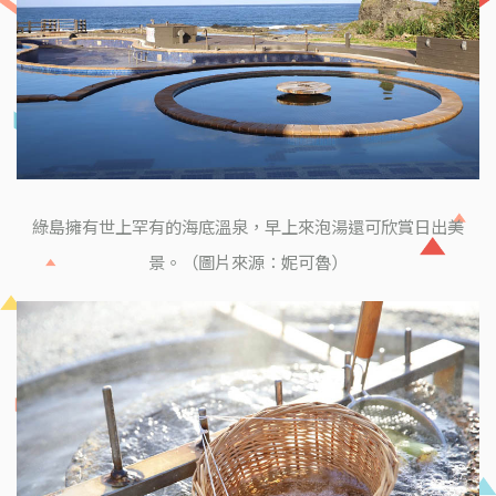
綠島擁有世上罕有的海底溫泉，早上來泡湯還可欣賞日出美
景。（圖片來源：妮可魯）