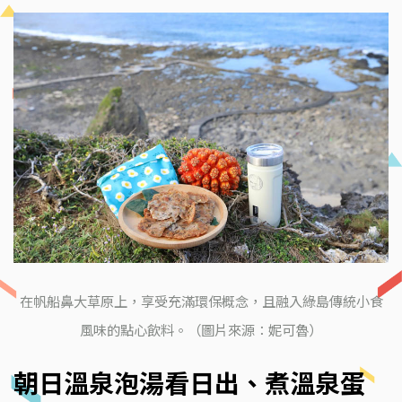
在帆船鼻大草原上，享受充滿環保概念，且融入綠島傳統小食
風味的點心飲料。（圖片來源：妮可魯）
朝日溫泉泡湯看日出、煮溫泉蛋