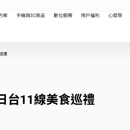
巡禮
日台11線美食巡禮