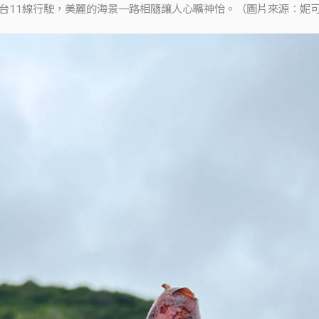
台11線行駛，美麗的海景一路相隨讓人心曠神怡。（圖片來源：妮