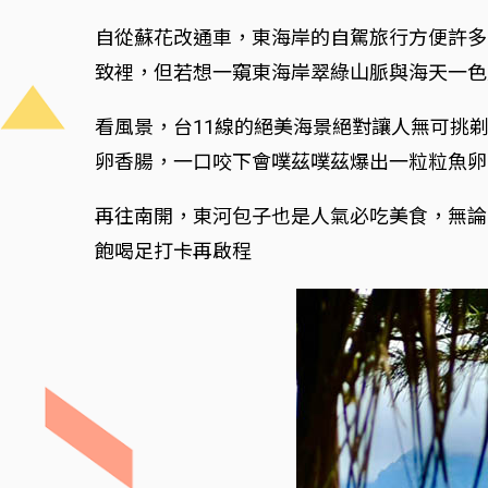
自從蘇花改通車，東海岸的自駕旅行方便許多
致裡，但若想一窺東海岸翠綠山脈與海天一色
看風景，台11線的絕美海景絕對讓人無可挑
卵香腸，一口咬下會噗茲噗茲爆出一粒粒魚卵
再往南開，東河包子也是人氣必吃美食，無論
飽喝足打卡再啟程