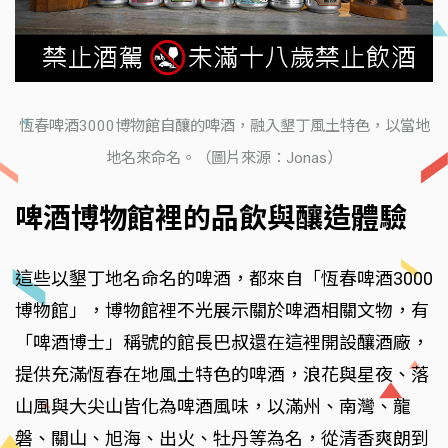
恆春啤酒3000博物館自釀的啤酒，融入墾丁風土特色，以當地
地名來命名。（圖片來源：Jonas）
啤酒博物館裡的品飲與釀造體驗
這些以墾丁地名命名的啤酒，都來自「恆春啤酒3000
博物館」，博物館裡不光展示關於啤酒相關文物，有
「啤酒博士」稱號的館長巴叔還在這裡開設釀酒廠，
提供充滿恆春在地風土特色的啤酒，浪花與星夜、落
山風與大尖山皆化為啤酒風味，以滿州、南灣、龍
磐、關山、旭海、出火、牡丹等為名，從清香爽朗到