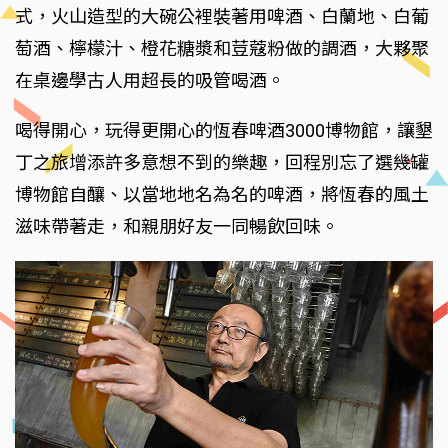
式，火山造型的大碗公裡裝著用啤酒、白蘭地、白葡
萄酒、檸檬汁、橙花糖漿和荳蔻粉做的調酒，大夥聚
在桌邊學古人用超長的吸管喝酒。
喝得開心，玩得更開心的恆春啤酒3000博物館，讓墾
丁之旅增添許多意想不到的樂趣，回程別忘了選幾罐
博物館自釀、以當地地名為名的啤酒，將恆春的風土
滋味帶著走，和親朋好友一同暢飲回味。