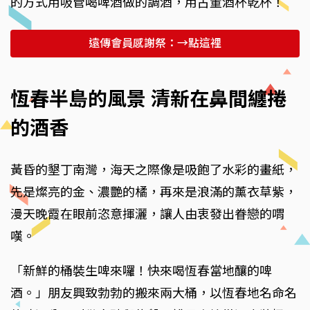
的方式用吸管喝啤酒做的調酒，用古董酒杯乾杯！
遠傳會員感謝祭：→點這裡
恆春半島的風景 清新在鼻間纏捲
的酒香
黃昏的墾丁南灣，海天之際像是吸飽了水彩的畫紙，
先是燦亮的金、濃艷的橘，再來是浪滿的薰衣草紫，
漫天晚霞在眼前恣意揮灑，讓人由衷發出眷戀的喟
嘆。
「新鮮的桶裝生啤來囉！快來喝恆春當地釀的啤
酒。」朋友興致勃勃的搬來兩大桶，以恆春地名命名