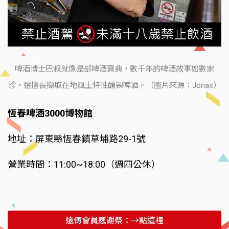
啤酒博士巴叔就像是部啤酒寶典，數千年的啤酒故事如數家
珍，還擅長擷取在地風土特性釀製啤酒。（圖片來源：Jonas）
恆春啤酒3000博物館
地址：屏東縣恆春鎮草埔路29-1號
營業時間：11:00~18:00（週四公休）
遠傳會員感謝祭：→點這裡