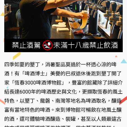
四季如夏的墾丁，消暑聖品莫過於一杯透心涼的啤
酒！有「啤酒博士」美譽的巴叔退休後跑到墾丁開了
家「恆春3000啤酒博物館」，豐富的館藏除了詳細介
紹長達6000年的啤酒歷史與文化，更擷取恆春的風土
特色，以墾丁、龍磐、南灣等地名為啤酒取名，釀造
富有當地特色的啤酒。來到博物館可暢飲在地風土釀
的酒，還可體驗啤酒釀造、裝罐，甚至以人類最遠古