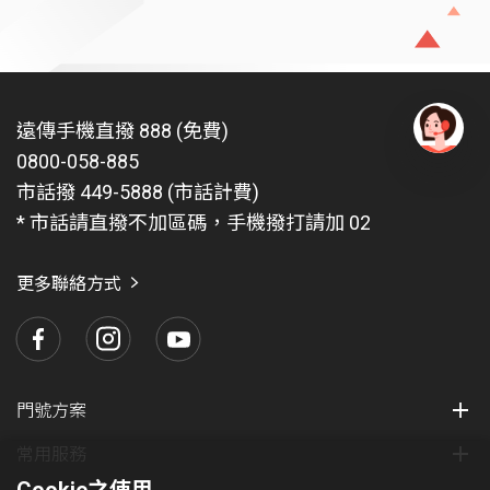
遠傳手機直撥 888 (免費)
0800-058-885
有
問
市話撥 449-5888 (市話計費)
題
* 市話請直撥不加區碼，手機撥打請加 02
找
愛
瑪
更多聯絡方式
門號方案
常用服務