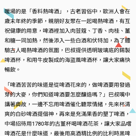
暖場的是「香料熱啤酒」，古老習俗中，歐洲人會在
歲末年終的季節，親朋好友聚在一起喝熱啤酒，有互
祝健康的用意，啤酒裡加入肉荳蔻、丁香、肉桂、薑
和糖一同加熱，然後添入一些白酒和伏特加，為了體
驗古人喝熱啤酒的氛圍，巴叔提供透明玻璃底的錫製
啤酒杯，和用牛皮製成的海盜風啤酒杯，讓大家痛快
暢飲。
「啤酒苦苦的味道是從啤酒花來的，做啤酒要用發過
芽的大麥，你們知道啤酒要怎麼釀造嗎？」巴叔嘴中
講著典故，一邊不忘用啤酒催化聽眾情緒，先來杯清
爽的白砂啤酒提個神，再來是充滿果香的墾丁啤酒，
中場招待用1780年的古董杯喝啤酒花茶，讓大家品嚐
啤酒花是什麼味道，最後用高酒精比例的比利時黑啤