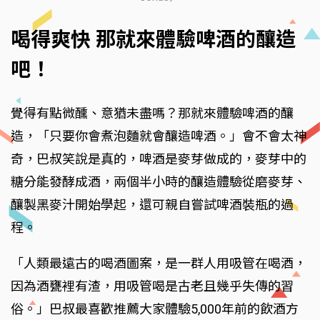
喝得爽快 那就來體驗啤酒的釀造
吧！
覺得有點微醺、意猶未盡嗎？那就來體驗啤酒的釀
造，「只要你會煮泡麵就會釀造啤酒。」會不會太神
奇，巴叔笑說是真的，啤酒是麥芽做成的，麥芽中的
糖分能發酵成酒，兩個半小時的釀造體驗從磨麥芽、
釀製黑麥汁開始學起，還可親自嘗試啤酒裝瓶的過
程。
「人類最遠古的喝酒圖案，是一群人用吸管在喝酒，
因為酒甕裡有渣，用吸管喝是古老且幾乎失傳的習
俗。」巴叔最喜歡推薦大家體驗5,000年前的飲酒方