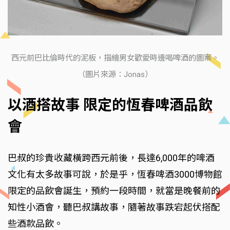
西元前巴比倫時代的泥板，描繪男女歡愛時邊喝啤酒的圖案。
（圖片來源：Jonas）
以酒搭故事 限定的恆春啤酒品飲
會
巴叔的珍貴收藏橫跨西元前後，長達6,000年的啤酒
文化有太多故事可說，於是乎，恆春啤酒3000博物館
限定的品飲會誕生，預約一段時間，就當是晚餐前的
知性小酒會，聽巴叔講故事，隨著故事跌宕起伏搭配
些酒款品飲。