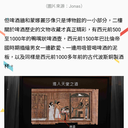
（圖片來源：Jonas）
但啤酒牆和蒙娜麗莎像只是博物館的一小部分，二樓
關於啤酒歷史的文物收藏才真正精彩，有西元前500
至1000年的鴨嘴狀啤酒壺，西元前1500年巴比倫帝
國時期描繪男女一邊歡愛、一邊用吸管喝啤酒的泥
板，以及同樣是西元前1000多年前的古代波斯銅製酒
杯。