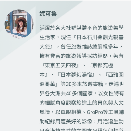
妮可魯
活躍於各大社群媒體平台的旅遊美學
生活家，現任『日本石川縣觀光親善
大使』，曾任旅遊雜誌總編輯多年，
擁有豐富的旅遊報導採訪經歷，著有
『東京五天四夜』、『京都究極
本』、『日本夢幻湯宿』、『西雅圖
溫哥華』等30多本旅遊書籍，走遍世
界各大洲共40多個國家，以女性特有
的細膩角度觀察旅途上的景色與人文
風情，以單眼相機、GroPro等工具輔
助紀錄周遭美好的影像，用活潑生動
且充滿故事性的文圖來呈現每個精彩