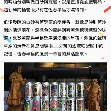
的啤酒分別叫做白砂與龍磐，說是直接從酒廠裝桶，
超新鮮的桶裝版只有在恆春半島才喝得到。
低溫發酵的白砂有著豐富的麥芽香，就像是沖刷著沙
灘的清涼浪花，深棕色的龍磐則有著焦糖與糖蜜的味
道，象徵著龍磐半島懸崖邊浪漫的星夜，潮風的鹹與
草原的清新在鼻息間纏捲......芬芳的酒液喚醒腦中的
記憶，恆春半島的風景一幕幕的鮮活起來。