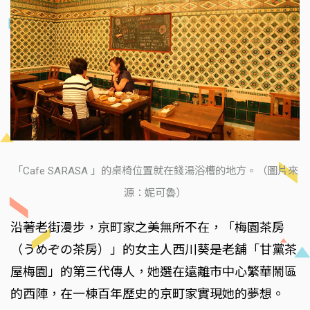
「Cafe SARASA 」的桌椅位置就在錢湯浴槽的地方。（圖片來
源：妮可魯）
沿著老街漫步，京町家之美無所不在，「梅園茶房
（うめぞの茶房）」的女主人西川葵是老舖「甘黨茶
屋梅園」的第三代傳人，她選在遠離市中心繁華鬧區
的西陣，在一棟百年歷史的京町家實現她的夢想。