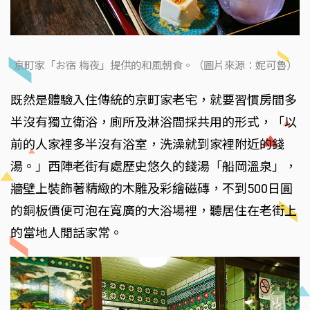
京町家「お宿 梅夜」提供的和風朝食。（圖片來源：妮可魯）
既然是體驗入住傳統的京町家老宅，就要習慣房間多
半沒有獨立衛浴，廁所及淋浴間採共用的形式，「以
前的人家裡多半沒有浴室，洗澡就到家裡附近的錢
湯。」西陣老街有處歷史悠久的錢湯「船岡溫泉」，
牆壁上裝飾著精緻的木雕及彩繪磁磚，不到500日圓
的銅板價便可泡在寬廣的大浴場裡，聽居住在老街上
的當地人閒話家常。