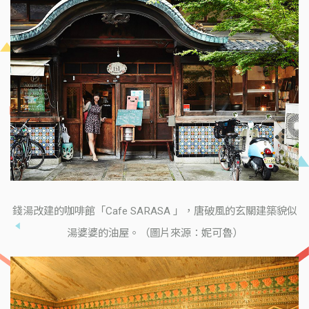
錢湯改建的咖啡館「Cafe SARASA 」，唐破風的玄關建築貌似
湯婆婆的油屋。（圖片來源：妮可魯）