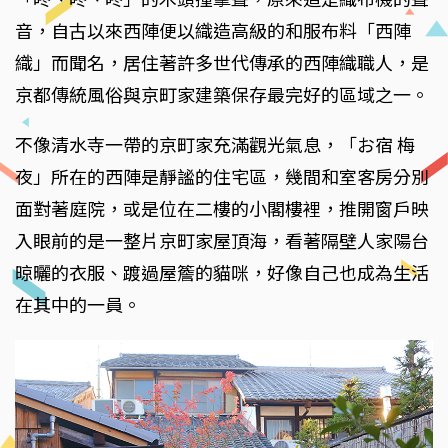
音，自古以來西陣便以織造高級的和服布料「西陣
織」而聞名，居住著許多世代傳承的西陣織職人，是
京都傳統風俗與京町家建築保存最完好的區域之一。
不像清水寺一帶的京町家充滿觀光氣息，「お宿 梅
夜」所在的西陣是靜謐的住宅區，幾間和室客房分別
面對著庭院，或是位在二樓的小閣樓裡，推開窗戶映
入眼前的是一整片京町家屋頂海，看著隔壁人家陽台
晾曬的衣服、踱過屋簷的貓咪，好像自己也成為生活
在其中的一員。