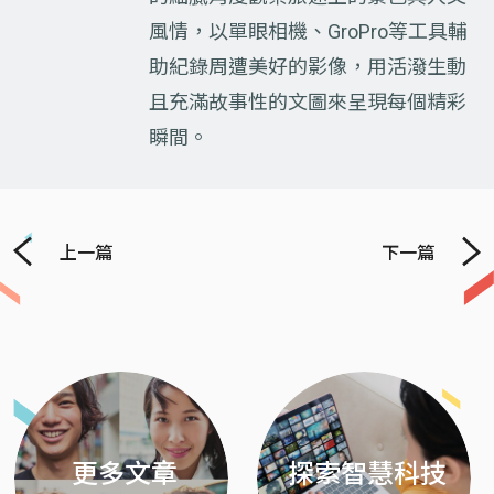
風情，以單眼相機、GroPro等工具輔
助紀錄周遭美好的影像，用活潑生動
且充滿故事性的文圖來呈現每個精彩
瞬間。
上一篇
下一篇
Previous
Next
更多文章
探索智慧科技