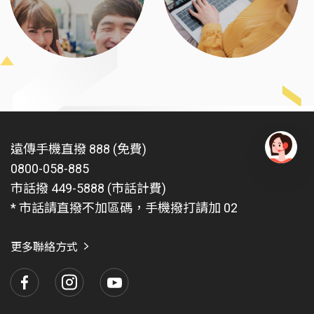
遠傳手機直撥 888 (免費)
0800-058-885
有
問
市話撥 449-5888 (市話計費)
題
* 市話請直撥不加區碼，手機撥打請加 02
找
愛
瑪
更多聯絡方式