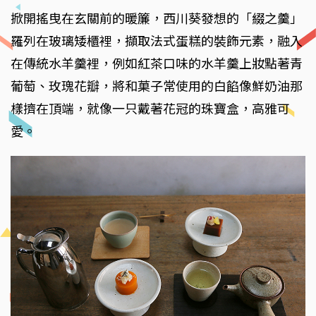
掀開搖曳在玄關前的暖簾，西川葵發想的「綴之羹」
羅列在玻璃矮櫃裡，擷取法式蛋糕的裝飾元素，融入
在傳統水羊羹裡，例如紅茶口味的水羊羹上妝點著青
葡萄、玫瑰花瓣，將和菓子常使用的白餡像鮮奶油那
樣擠在頂端，就像一只戴著花冠的珠寶盒，高雅可
愛。