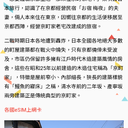
本旅行，認識了在京都經營民宿「お宿 梅夜」的夫
妻，倆人本來住在東京，因嚮往京都的生活便移居至
京都西陣，經營京町家老宅改建成的旅宿。
二戰時期日本各地遭到轟炸，日本全國各地絕大多數
的町屋建築都在戰火中燒失，只有京都僥倖未受波
及，市區仍保留許多擁有江戶時代木造建築風情的房
舍，這些在昭和25年以前建造的木造住宅稱為「京町
家」，特徵是屋前窄小、內部細長，狹長的建築樣貌
有「鰻魚的寢床」之稱，清水寺前的二年坂、產寧坂
兩旁建築正是傳統典型的京町家。
各國eSIM上網卡