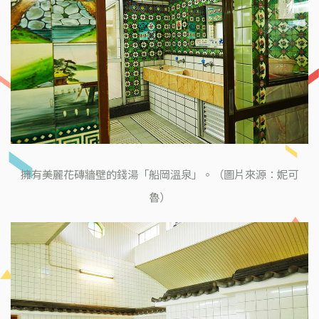
擁有美麗花磚牆壁的錢湯「船岡溫泉」。（圖片來源：妮可
魯）