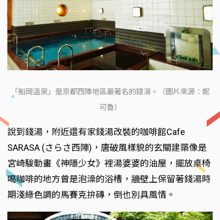
「船岡溫泉」是京都西陣地區最著名的錢湯。（圖片來源：妮
可魯）
說到錢湯，附近還有家錢湯改裝的咖啡館Cafe
SARASA (さらさ西陣)，唐破風樣貌的玄關建築像是
宮崎駿動畫《神隱少女》裡湯婆婆的油屋，擺放桌椅
喝咖啡的地方曾是泡澡的浴槽，牆壁上保留著錢湯時
期淺綠色調的馬賽克拚磚，倒也別具風情。