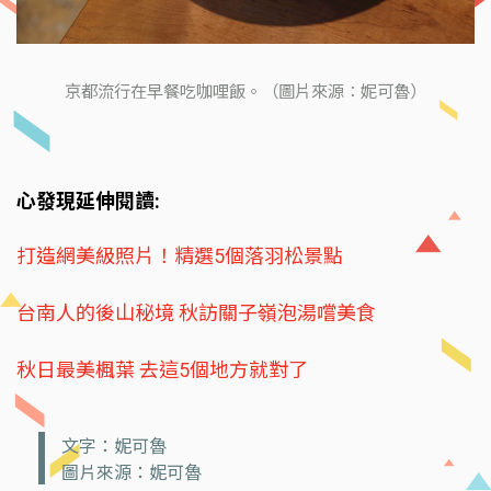
京都流行在早餐吃咖哩飯。（圖片來源：妮可魯）
心發現延伸閱讀:
打造網美級照片！精選5個落羽松景點
台南人的後山秘境 秋訪關子嶺泡湯嚐美食
秋日最美楓葉 去這5個地方就對了
文字：妮可魯
圖片來源：妮可魯