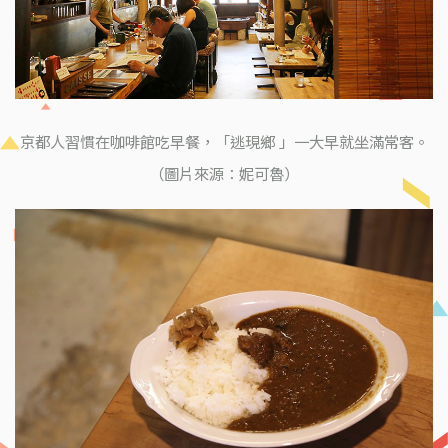
京都人習慣在咖啡館吃早餐，「逃現鄉 」一大早就坐滿常客。
（圖片來源：妮可魯）