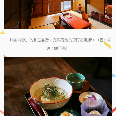
「お宿 梅夜」的和室客房，充滿傳統的京町家風情。（圖片來
源：妮可魯）