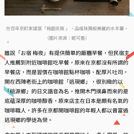
在百年京町家建築「梅園茶房 」，品嚐珠寶般美麗的水羊羹。
（圖片來源：妮可魯）
雖說「お宿 梅夜」有提供簡單的飯糰早餐，但民宿主
人推薦到附近咖啡館吃早餐，原來在京都沒有所謂的
早餐店，而是習慣在咖啡館點杯咖啡、配厚片吐司，
開在西陣老街上的咖啡館「逃現鄉」，很別緻的以
「桃源鄉」的日文諧音為名，推開木門撲鼻而來的是
底蘊深厚的咖啡醇香，原來店主在日本是頗有名氣的
咖啡職人，許多在京都開咖啡館的年輕人都以曾當過
逃現鄉的學徒為榮。