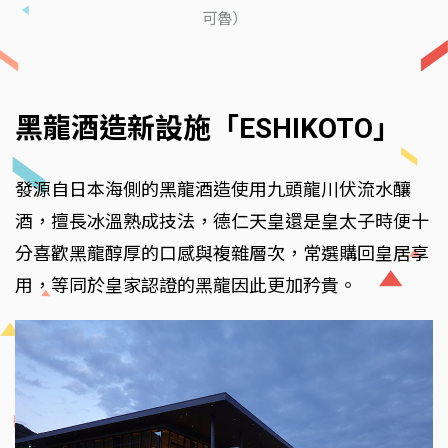
可魯）
黑龍酒造新設施「ESHIKOTO」
發源自日本海側的黑龍酒造使用九頭龍川伏流水釀
酒，擅長冰溫熟成技法，德仁天皇還是皇太子時便十
分喜歡黑龍醇厚的口感與複雜層次，常選購回皇居享
用，等同於皇家認證的黑龍因此更加矜貴。