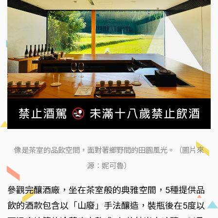
像是茶室的品飲空間，面對著鄉野間的田園風光。（圖片來
源：妮可魯）
參觀完釀酒廠，坐在茶室般的典雅空間，5種提供品
飲的酒款包含以「山廢」手法釀造，裝瓶後在5度以