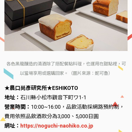
各色黑龍釀造的清酒除了搭配餐點料理，也運用在甜點裡，可
以當場享用或選購回家。（圖片來源：妮可魯）
★農口尚彥研究所★ESHIKOTO
地址：
石川縣小松市觀音下町ワ1-1
營業時間：
10:00~16:00，品飲活動採網路預約制，
費用依照品飲酒款分為3,000、5,000日圓
網址：
https://noguchi-naohiko.co.jp