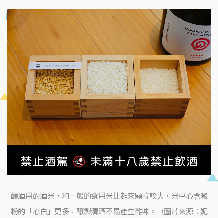
釀酒用的酒米，和一般的食用米比起來顆粒較大，米中心含澱
粉的「心白」更多，釀製清酒不易產生雜味。（圖片來源：妮