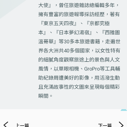
大使』，曾任旅遊雜誌總編輯多年，
擁有豐富的旅遊報導採訪經歷，著有
『東京五天四夜』、『京都究極
本』、『日本夢幻湯宿』、『西雅圖
溫哥華』等30多本旅遊書籍，走遍世
界各大洲共40多個國家，以女性特有
的細膩角度觀察旅途上的景色與人文
風情，以單眼相機、GroPro等工具輔
助紀錄周遭美好的影像，用活潑生動
且充滿故事性的文圖來呈現每個精彩
瞬間。
上一篇
下一篇