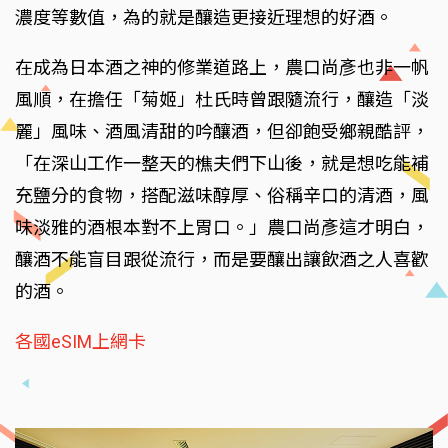
濃度等數值，為的就是釀造更接近理想的好酒。
在成為日本酒之神的修業道路上，農口尚彥也非一帆
風順，在擔任「菊姬」杜氏時曾跟隨流行，釀造「淡
麗」風味、酒風清甜的吟釀酒，但卻飽受鄉親酷評，
「在深山工作一整天的樵夫們下山後，就是想吃能補
充鹽分的食物，搭配滋味醇厚、俗稱辛口的清酒，風
味淡雅的酒根本對不上胃口。」農口尚彥這才明白，
釀酒不能盲目跟從流行，而是要釀出讓飲酒之人喜歡
的酒。
各國eSIM上網卡