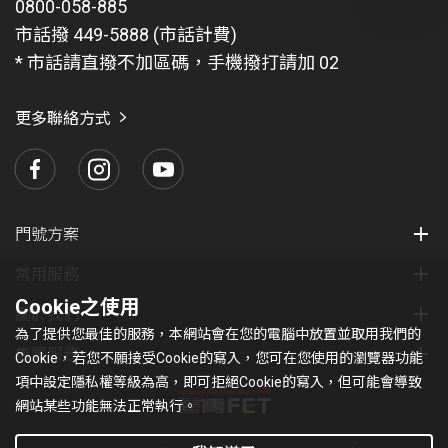
0800-058-885
有
問
市話撥 449-5888 (市話計費)
題
* 市話請直撥不加區碼，手機撥打請加 02
找
愛
瑪
更多聯絡方式
門號方案
常用服務
Cookie之使用
關於我們
為了提供您最佳的服務，本網站會在您的電腦中放置並取用我們的
集團服務
Cookie，若您不願接受Cookie的寫入，您可在您使用的瀏覽器功能
項中設定隱私權等級為高，即可拒絕Cookie的寫入，但可能會導致
網站某些功能無法正常執行。