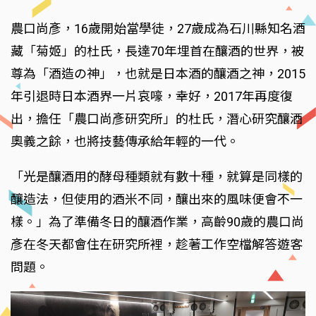
農口尚彥，16歲開始當學徒，27歲成為石川縣知名酒
藏「菊姬」的杜氏，長達70年埋首在釀酒的世界，被
尊為「酒造の神」，也就是日本酒的釀酒之神，2015
年引退時日本酒界一片哀嚎，幸好，2017年再度復
出，擔任「農口尚彥研究所」的杜氏，潛心研究釀酒
奧義之餘，也將技藝傳承給年輕的一代。
「光是釀酒用的酵母種類就有數十種，就算是同樣的
釀造法，但使用的酒米不同，釀出來的風味便會不一
樣。」為了準備冬日的釀酒作業，高齡90歲的農口尚
彥在冬天都會住在研究所裡，趁著工作空檔解答遊客
問題。