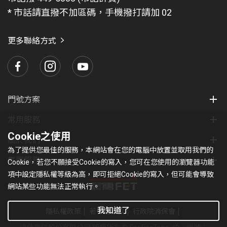
題
* 市話請直撥不加區碼，手機撥打請加 02
找
愛
瑪
更多聯絡方式
門號方案
常用服務
Cookie之使用
關於我們
為了提供您最佳的服務，本網站會在您的電腦中放置並取用我們的
集團服務
Cookie，若您不願接受Cookie的寫入，您可在您使用的瀏覽器功能
項中設定隱私權等級為高，即可拒絕Cookie的寫入，但可能會導致
網站某些功能無法正常執行。
我知道了
隱私權政策
著作權條款
行政院消保會