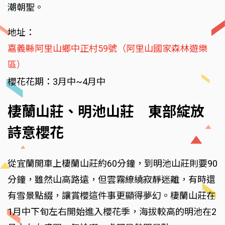
潮朝聖。
地址：
嘉義縣阿里山鄉中正村59號（阿里山國家森林遊樂
區）
櫻花花期：3月中~4月中
棲蘭山莊、明池山莊 東部綻放
詩意櫻花
從宜蘭開車上棲蘭山莊約60分鐘，到明池山莊則要90
分鐘，雖然山高路遠，但雲霧繚繞寂靜迷離，有時還
有雪景點綴，讓賞櫻這件事更顯得夢幻。棲蘭山莊在
1月中下旬左右開始進入櫻花季，海拔較高的明池在2