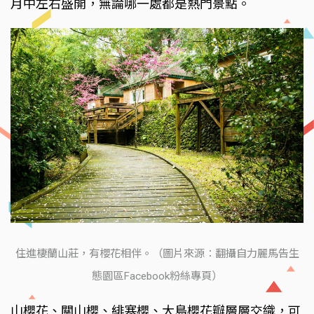
月中左右盛開，無論哪一處都是熱門景點。
住進棲蘭山莊，有櫻花相伴。（圖片來源：翻攝自力麗馬告生
態園區Facebook粉絲專頁）
山櫻花、關山櫻、緋寒櫻、大島櫻花瓣層層交織，可