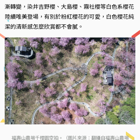
漸轉變，染井吉野櫻、大島櫻、霧社櫻等白色系櫻花
陸續唯美登場，有別於粉紅櫻花的可愛，白色櫻花純
潔的清新感怎麼欣賞都不會膩。
福壽山農場千櫻園空拍。（圖片來源：翻攝自福壽山農場