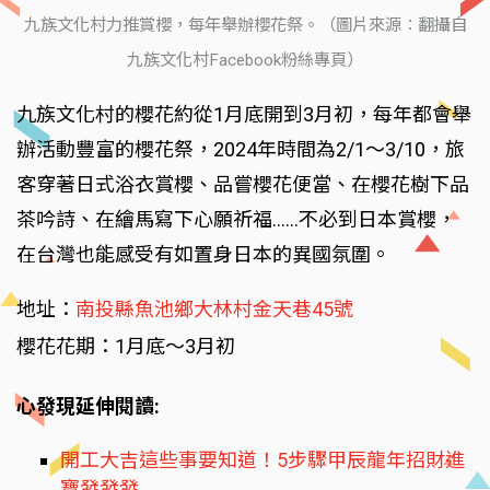
九族文化村力推賞櫻，每年舉辦櫻花祭。（圖片來源：翻攝自
九族文化村Facebook粉絲專頁）
九族文化村的櫻花約從1月底開到3月初，每年都會舉
辦活動豐富的櫻花祭，2024年時間為2/1～3/10，旅
客穿著日式浴衣賞櫻、品嘗櫻花便當、在櫻花樹下品
茶吟詩、在繪馬寫下心願祈福......不必到日本賞櫻，
在台灣也能感受有如置身日本的異國氛圍。
地址：
南投縣魚池鄉大林村金天巷45號
櫻花花期：1月底～3月初
心發現延伸閱讀:
開工大吉這些事要知道！5步驟甲辰龍年招財進
寶發發發