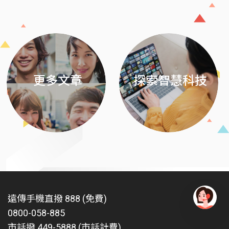
Previous
Next
更多文章
探索智慧科技
遠傳手機直撥 888 (免費)
0800-058-885
有
問
市話撥 449-5888 (市話計費)