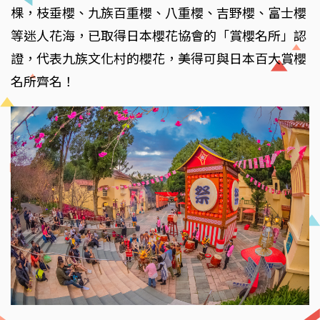
棵，枝垂櫻、九族百重櫻、八重櫻、吉野櫻、富士櫻
等迷人花海，已取得日本櫻花協會的「賞櫻名所」認
證，代表九族文化村的櫻花，美得可與日本百大賞櫻
名所齊名！