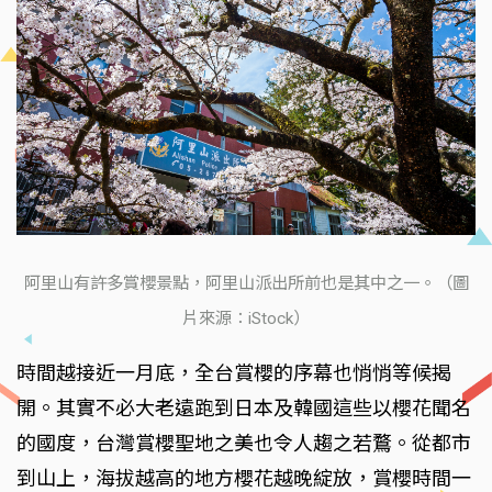
阿里山有許多賞櫻景點，阿里山派出所前也是其中之一。（圖
片來源：iStock）
時間越接近一月底，全台賞櫻的序幕也悄悄等候揭
開。其實不必大老遠跑到日本及韓國這些以櫻花聞名
的國度，台灣賞櫻聖地之美也令人趨之若鶩。從都市
到山上，海拔越高的地方櫻花越晚綻放，賞櫻時間一