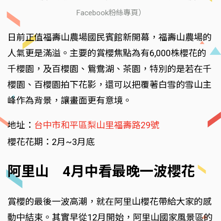
Facebook粉絲專頁）
日前正值福壽山農場國民賓館新開幕，福壽山農場的
人氣更是滿溢。主要的賞櫻焦點為有6,000株櫻花的
千櫻園，及百櫻園、鴛鴦湖、茶園，特別的是若在千
櫻園、百櫻園拍下花影，還可以把覆著白雪的雪山主
峰作為背景，讓畫面更有意境。
地址：
台中市和平區梨山里福壽路29號
櫻花花期：2月~3月底
阿里山 4月中看最晚一波櫻花
賞櫻的最後一波高潮，就在阿里山櫻花帶給大家的感
動中結束。其實早從12月開始，阿里山國家風景區的