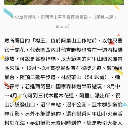
小火車與櫻花，是阿里山春季最經典景致。（圖片來源：
iStock）
眾所矚目的「櫻王」位於阿里山工作站前，以往只要
它一開花，代表園區內其他吉野櫻也會在一週內相繼
綻放，可說是賞櫻指標。以大範圍的阿里山國家風景
區來說， 12月～3月賞櫻景點有石棹櫻之道、鞍頂觀
景台、隙頂二延平步道、林記茶山（54.6K處）、彌
陀禪寺；若進到阿里山國家森林遊樂區遊玩，3月中
～4月中旬可到三代木櫻木花道、阿里山派出所、祝
山步道登山口、沼平車站、沼平公園、巨木群步道追
尋花影。另外不能錯過的，還有搭乘阿里山小火車賞
粉紅花海，夢幻攝影元素同時到位，總是吸引大批人