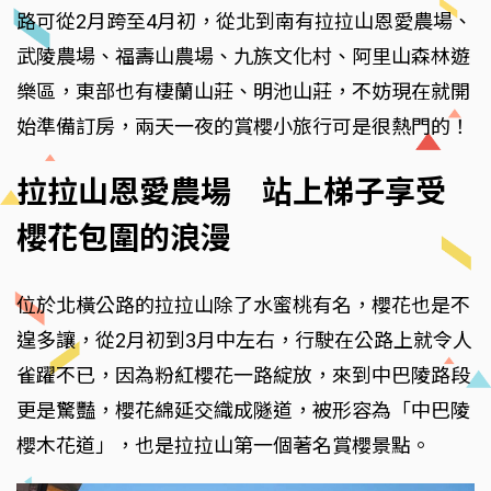
路可從2月跨至4月初，從北到南有拉拉山恩愛農場、
武陵農場、福壽山農場、九族文化村、阿里山森林遊
樂區，東部也有棲蘭山莊、明池山莊，不妨現在就開
始準備訂房，兩天一夜的賞櫻小旅行可是很熱門的！
拉拉山恩愛農場 站上梯子享受
櫻花包圍的浪漫
位於北橫公路的拉拉山除了水蜜桃有名，櫻花也是不
遑多讓，從2月初到3月中左右，行駛在公路上就令人
雀躍不已，因為粉紅櫻花一路綻放，來到中巴陵路段
更是驚豔，櫻花綿延交織成隧道，被形容為「中巴陵
櫻木花道」，也是拉拉山第一個著名賞櫻景點。