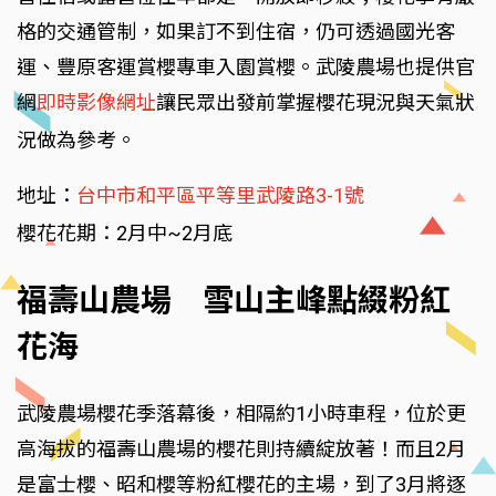
格的交通管制，如果訂不到住宿，仍可透過國光客
運、豐原客運賞櫻專車入園賞櫻。武陵農場也提供官
網
即時影像網址
讓民眾出發前掌握櫻花現況與天氣狀
況做為參考。
地址：
台中市和平區平等里武陵路3-1號
櫻花花期：2月中~2月底
福壽山農場 雪山主峰點綴粉紅
花海
武陵農場櫻花季落幕後，相隔約1小時車程，位於更
高海拔的福壽山農場的櫻花則持續綻放著！而且2月
是富士櫻、昭和櫻等粉紅櫻花的主場，到了3月將逐