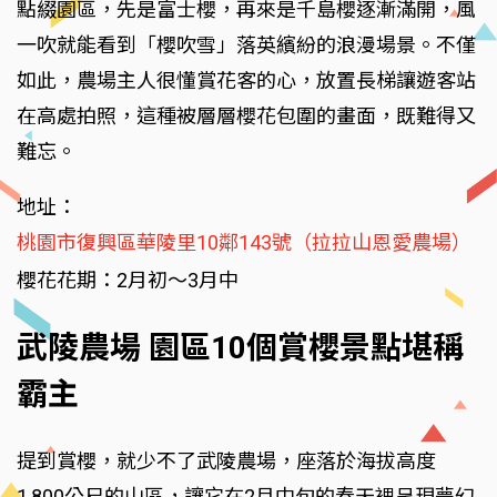
點綴園區，先是富士櫻，再來是千島櫻逐漸滿開，風
一吹就能看到「櫻吹雪」落英繽紛的浪漫場景。不僅
如此，農場主人很懂賞花客的心，放置長梯讓遊客站
在高處拍照，這種被層層櫻花包圍的畫面，既難得又
難忘。
地址：
桃園市復興區華陵里10鄰143號（拉拉山恩愛農場）
櫻花花期：2月初～3月中
武陵農場 園區10個賞櫻景點堪稱
霸主
提到賞櫻，就少不了武陵農場，座落於海拔高度
1,800公尺的山區，讓它在2月中旬的春天裡呈現夢幻