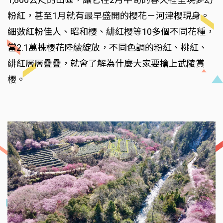
粉紅，甚至1月就有最早盛開的櫻花－河津櫻現身。
細數紅粉佳人、昭和櫻、緋紅櫻等10多個不同花種，
當2.1萬株櫻花陸續綻放，不同色調的粉紅、桃紅、
緋紅層層疊疊，就會了解為什麼大家要搶上武陵賞
櫻。