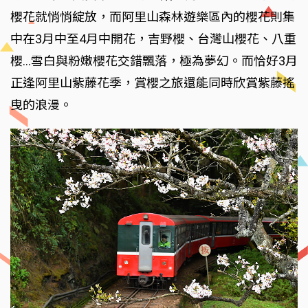
櫻花就悄悄綻放，而阿里山森林遊樂區內的櫻花則集
中在3月中至4月中開花，吉野櫻、台灣山櫻花、八重
櫻…雪白與粉嫩櫻花交錯飄落，極為夢幻。而恰好3月
正逢阿里山紫藤花季，賞櫻之旅還能同時欣賞紫藤搖
曳的浪漫。