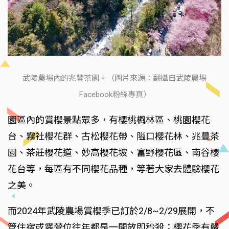
武陵農場內的兆豐茶園。（圖片來源：翻攝自武陵農場
Facebook粉絲專頁）
園區內的賞櫻景點眾多，有櫻桃楓林區、桃園櫻花
台、霧社櫻花群、古松櫻花帶、隘口櫻花林、兆豐茶
園、茶莊櫻花道、妙高櫻花坡、富野櫻花區、南谷櫻
花台等，每區有不同櫻花品種，等著大家去體驗櫻花
之美。
而2024年武陵農場賞櫻季已訂於2/8~2/29展開，不
管住宿或露營位往年都是一開放即秒殺；櫻花季有嚴