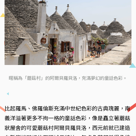
暱稱為「蘑菇村」的阿爾貝羅貝洛，充滿夢幻的童話色彩。
比起羅馬、佛羅倫斯充滿中世紀色彩的古典瑰麗，南
義洋溢著更多不拘一格的童話色彩，像是矗立著蘑菇
狀屋舍的可愛蘑菇村阿爾貝羅貝洛，西元前就已建造