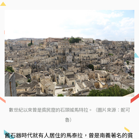
數世紀以來曾是貧民窟的石頭城馬特拉。（圖片來源：妮可
魯）
舊石器時代就有人居住的馬泰拉，曾是南義著名的貧