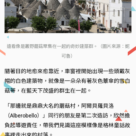
遠看像是叢野蘑菇聚集在一起的奇妙建築群。（圖片來源：妮
可魯）
隨著目的地愈來愈靠近，車窗裡開始出現一些頭戴灰
帽的白色建築物，就像是一朵朵有著灰色蕈傘的雪白
菇蒂，在藍天下茂盛的群生在一起。
「那邊就是鼎鼎大名的蘑菇村，阿爾貝羅貝洛
（Alberobello）」同行的朋友是第二次造訪，欣然擔
負起導遊責任，帶我們見識這座模樣像是格林童話故
事裡走出來的村落。