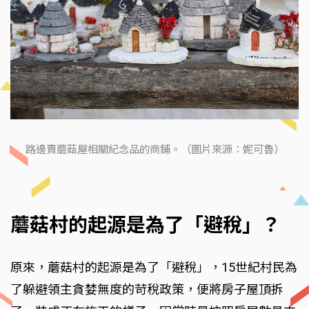
路邊賣蘑菇屋相關紀念品的商鋪。（圖片來源：妮可魯）
蘑菇村的起源是為了「避稅」？
原來，蘑菇村的起源是為了「避稅」，15世紀村民為
了躲避領主貪婪無度的苛稅政策，便將房子屋頂拆