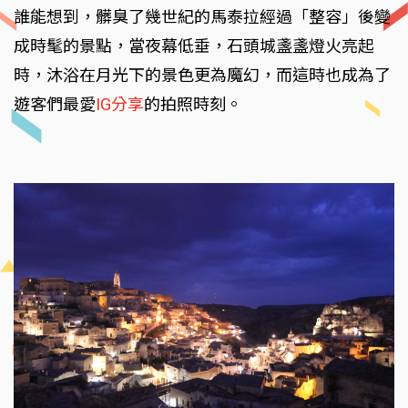
誰能想到，髒臭了幾世紀的馬泰拉經過「整容」後變
成時髦的景點，當夜幕低垂，石頭城盞盞燈火亮起
時，沐浴在月光下的景色更為魔幻，而這時也成為了
遊客們最愛
IG分享
的拍照時刻。