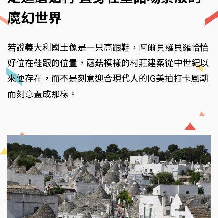
魔幻世界
若說義大利國土像是一只高跟鞋，阿爾貝羅貝羅恰恰
好位在鞋跟的位置，蘑菇模樣的村莊建築從中世紀以
來便存在，而不是刻意迎合現代人的IG美拍打卡風潮
而刻意蓋成那樣。