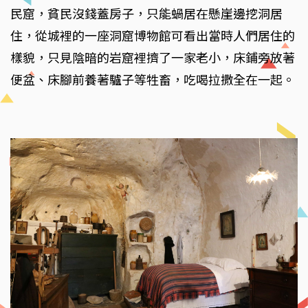
民窟，貧民沒錢蓋房子，只能蝸居在懸崖邊挖洞居
住，從城裡的一座洞窟博物館可看出當時人們居住的
樣貌，只見陰暗的岩窟裡擠了一家老小，床鋪旁放著
便盆、床腳前養著驢子等牲畜，吃喝拉撒全在一起。