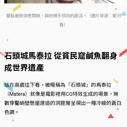
蘑菇屋民宿老闆娘，與她親手烘焙的甜派。（圖片來源：妮可
魯）
石頭城馬泰拉 從貧民窟鹹魚翻身
成世界遺產
站在高處往下看，被暱稱為「石頭城」的馬泰拉
（Matera）就像是電影裡用CG特效生成的場景，無
數穿鑿峭壁懸崖建造的洞窟屋呈現出一種冷峻的蒼白
色調。