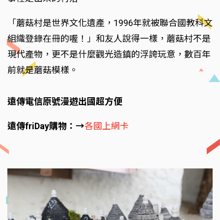
「蘑菇村是世界文化遺產，1996年就被聯合國教科文
組織登錄在冊的喔！」和友人說得一樣，蘑菇村不是
現代產物，更不是什麼觀光造鎮的浮誇玩意，數百年
前就是蘑菇模樣。
遠傳電信原號漫遊出國超方便
遠傳friDay購物：→
各國上網卡