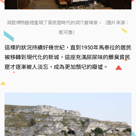
洞窟博物館裡重現了貧民窟時代的洞穴屋場景。（圖片來源：
妮可魯）
這樣的狀況持續好幾世紀，直到1950年馬泰拉的居民
被移轉到現代化的新城，這座充滿屎尿味的髒臭貧民
窟才逐漸被人淡忘，成為更加頹圮的廢墟。