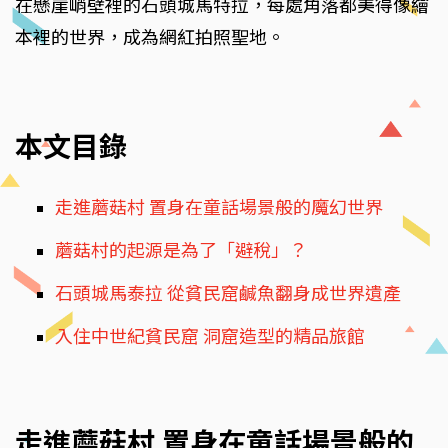
在懸崖峭壁裡的石頭城馬特拉，每處角落都美得像繪
本裡的世界，成為網紅拍照聖地。
本文目錄
走進蘑菇村 置身在童話場景般的魔幻世界
蘑菇村的起源是為了「避稅」？
石頭城馬泰拉 從貧民窟鹹魚翻身成世界遺產
入住中世紀貧民窟 洞窟造型的精品旅館
走進蘑菇村 置身在童話場景般的