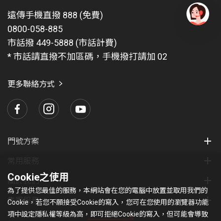
遠傳手機直撥 888 (免費)
0800-058-885
有
問
市話撥 449-5888 (市話計費)
題
* 市話請直撥不加區碼，手機撥打請加 02
找
愛
瑪
更多聯絡方式
門號方案
常用服務
Cookie之使用
關於我們
為了提供您最佳的服務，本網站會在您的電腦中放置並取用我們的
集團服務
Cookie，若您不願接受Cookie的寫入，您可在您使用的瀏覽器功能
項中設定隱私權等級為高，即可拒絕Cookie的寫入，但可能會導致