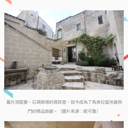
蓋在洞窟屋、石頭房裡的貧民窟，如今成為了馬泰拉當地最熱
門的精品旅館。（圖片來源：妮可魯）