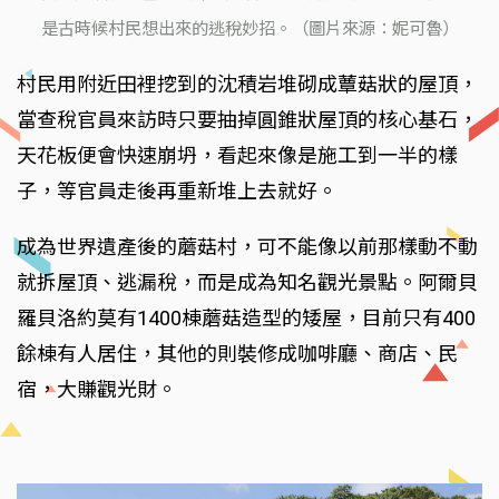
是古時候村民想出來的逃稅妙招。（圖片來源：妮可魯）
村民用附近田裡挖到的沈積岩堆砌成蕈菇狀的屋頂，
當查稅官員來訪時只要抽掉圓錐狀屋頂的核心基石，
天花板便會快速崩坍，看起來像是施工到一半的樣
子，等官員走後再重新堆上去就好。
成為世界遺產後的蘑菇村，可不能像以前那樣動不動
就拆屋頂、逃漏稅，而是成為知名觀光景點。阿爾貝
羅貝洛約莫有1400棟蘑菇造型的矮屋，目前只有400
餘棟有人居住，其他的則裝修成咖啡廳、商店、民
宿，大賺觀光財。