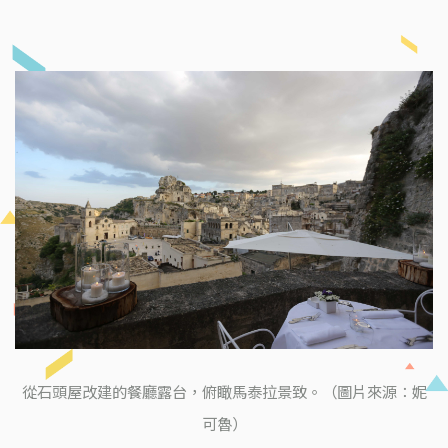
從石頭屋改建的餐廳露台，俯瞰馬泰拉景致。（圖片來源：妮
可魯）