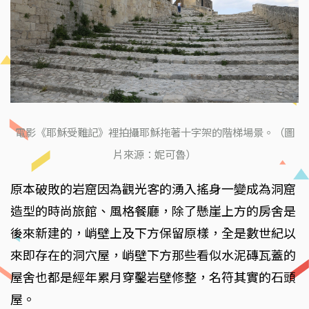
電影《耶穌受難記》裡拍攝耶穌拖著十字架的階梯場景。（圖
片來源：妮可魯）
原本破敗的岩窟因為觀光客的湧入搖身一變成為洞窟
造型的時尚旅館、風格餐廳，除了懸崖上方的房舍是
後來新建的，峭壁上及下方保留原樣，全是數世紀以
來即存在的洞穴屋，峭壁下方那些看似水泥磚瓦蓋的
屋舍也都是經年累月穿鑿岩壁修整，名符其實的石頭
屋。