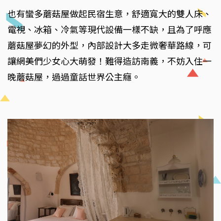
也有蠻多蘑菇屋做起民宿生意，舒適寬大的雙人床、
電視、冰箱、冷氣等現代設備一樣不缺，且為了呼應
蘑菇屋夢幻的外型，內部設計大多走微奢華路線，可
讓網美們少女心大萌發！難得造訪南義，不妨入住一
晚蘑菇屋，過過童話世界公主癮。