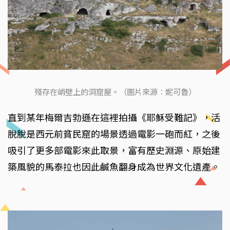
殘存在峭壁上的洞窟屋。（圖片來源：妮可魯）
直到某年梅爾吉勃遜在這裡拍攝《耶穌受難記》，活
脫脫是西元前貧民窟的場景透過電影一砲而紅，之後
吸引了更多部電影來此取景，富有歷史淵源、原始建
築風貌的馬泰拉也因此鹹魚翻身成為世界文化遺產。