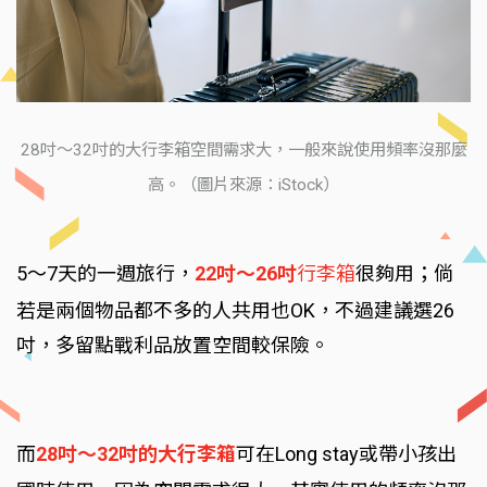
28吋～32吋的大行李箱空間需求大，一般來說使用頻率沒那麼
高。（圖片來源：iStock）
5～7天的一週旅行，
22吋～26吋
行李箱
很夠用；倘
若是兩個物品都不多的人共用也OK，不過建議選26
吋，多留點戰利品放置空間較保險。
而
28吋～32吋的大行李箱
可在Long stay或帶小孩出