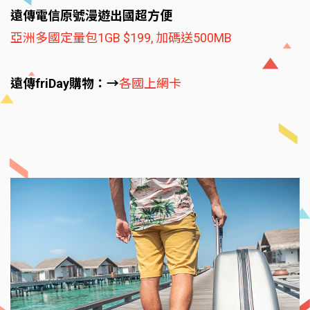
遠傳電信原號漫遊出國超方便
亞洲多國定量包1GB $199, 加碼送500MB
遠傳friDay購物：→
各國上網卡