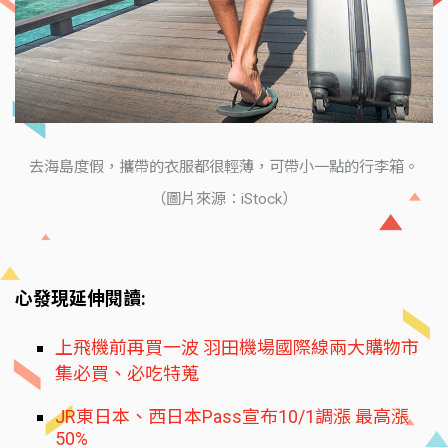
去海島度假，攜帶的衣服都很輕薄，可帶小一點的行李箱。
（圖片來源：iStock）
心發現延伸閱讀:
上飛機前再買一波 羽田機場國際線兩大購物市
集必買、必吃特蒐
JR東日本、西日本Pass宣布10/1調漲 最高漲
50%