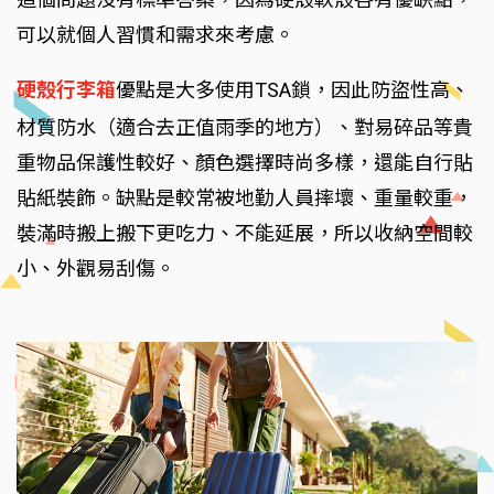
可以就個人習慣和需求來考慮。
硬殼行李箱
優點是大多使用TSA鎖，因此防盜性高、
材質防水（適合去正值雨季的地方）、對易碎品等貴
重物品保護性較好、顏色選擇時尚多樣，還能自行貼
貼紙裝飾。缺點是較常被地勤人員摔壞、重量較重，
裝滿時搬上搬下更吃力、不能延展，所以收納空間較
小、外觀易刮傷。