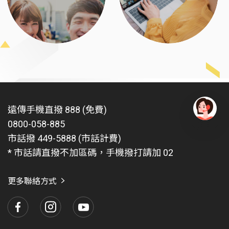
遠傳手機直撥 888 (免費)
0800-058-885
有
問
市話撥 449-5888 (市話計費)
題
* 市話請直撥不加區碼，手機撥打請加 02
找
愛
瑪
更多聯絡方式