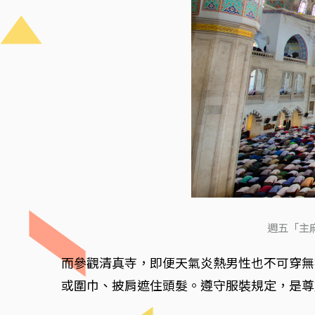
週五「主麻
而參觀清真寺，即便天氣炎熱男性也不可穿無
或圍巾、披肩遮住頭髮。遵守服裝規定，是尊