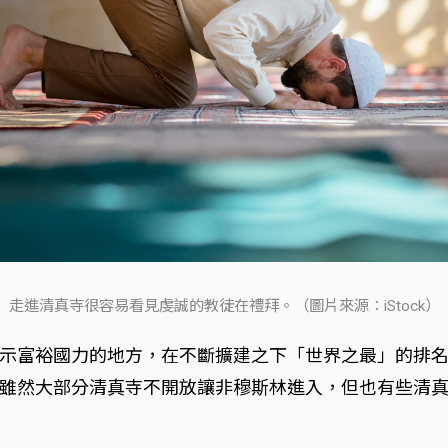
走進清真寺很容易看見虔誠的教徒在禮拜。（圖片來源：iStock）
示富裕國力的地方，在不斷擴建之下「世界之最」的排
雖然大部分清真寺不開放讓非穆斯林進入，但也有些清