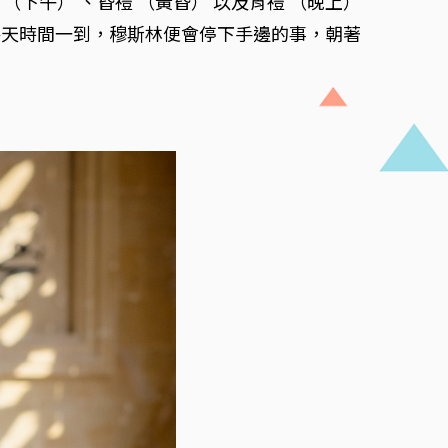
（下午） 、昏禮 （黃昏） 以及宵禮 （晚上）
每天時間一到，穆斯林便會停下手邊的事，朝著