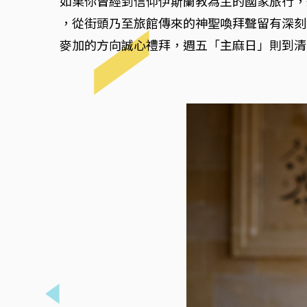
如果你曾經到信仰伊斯蘭教為主的國家旅行，想必
，從街頭乃至旅館傳來的神聖喚拜聲留有深刻
麥加的方向誠心禮拜，週五「主麻日」則到清