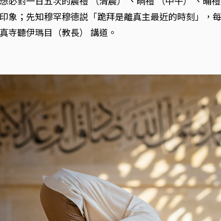
對一日五次的晨禮 （清晨） 、晌禮 （中午） 、晡禮 
印象；先知穆罕穆德説「跪拜是離真主最近的時刻」，
真寺聽伊瑪目（教長） 講道。