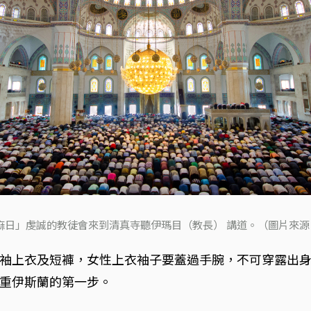
日」虔誠的教徒會來到清真寺聽伊瑪目（教長） 講道。（圖片來源：i
袖上衣及短褲，女性上衣袖子要蓋過手腕，不可穿露出
重伊斯蘭的第一步。