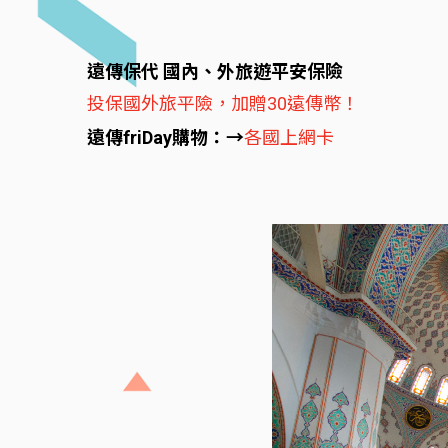
遠傳保代 國內、外旅遊平安保險
投保國外旅平險，加贈30遠傳幣！
遠傳friDay購物：→
各國上網卡