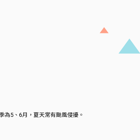
季為5、6月，夏天常有颱風侵擾。