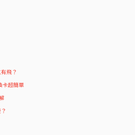
航有飛？
換卡超簡單
解
便？