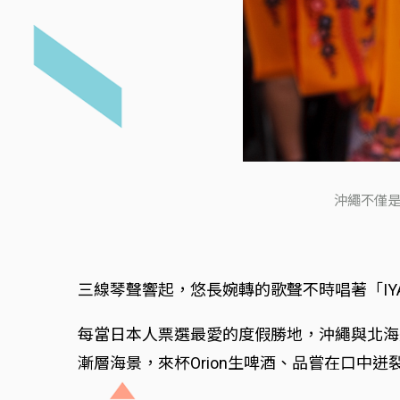
沖繩不僅是
三線琴聲響起，悠長婉轉的歌聲不時唱著「IY
每當日本人票選最愛的度假勝地，沖繩與北海
漸層海景，來杯Orion生啤酒、品嘗在口中