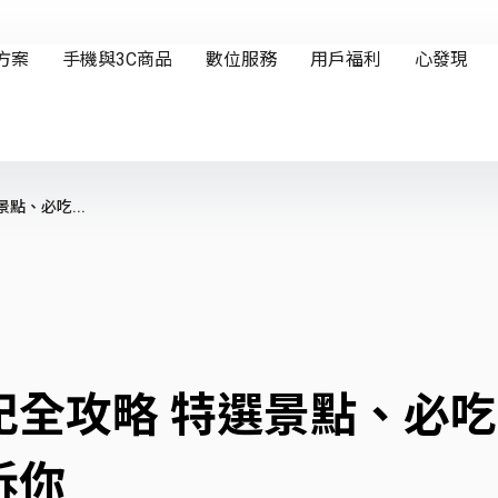
點、必吃...
記全攻略 特選景點、必
訴你