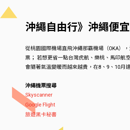
沖繩自由行》沖繩便宜
從桃園國際機場直飛沖繩那霸機場（OKA），淡
票； 若想更省一點台灣虎航、樂桃、馬印航空等
會隨著氣溫變暖而越來越貴，在8、9、10
沖繩機票搜尋
Skyscanner
Google Flight
旅遊黑卡秘書