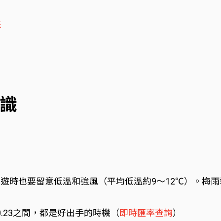
來
識
出遊時也要留意低溫和強風（平均低溫約9～12℃）。梅雨
0.23之間，都是好出手的時機（
即時匯率查詢
）