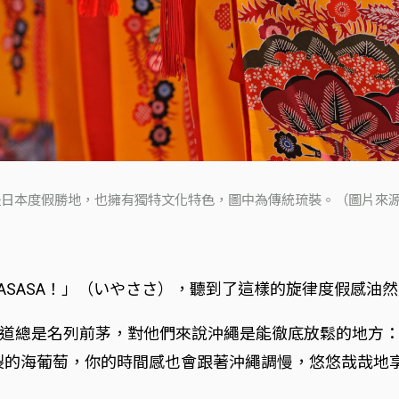
日本度假勝地，也擁有獨特文化特色，圖中為傳統琉裝。（圖片來源：i
ASASA！」（いやささ），聽到了這樣的旋律度假感油
道總是名列前茅，對他們來說沖繩是能徹底放鬆的地方
迸裂的海葡萄，你的時間感也會跟著沖繩調慢，悠悠哉哉地