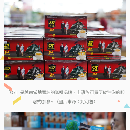
「G7」是越南當地著名的咖啡品牌，上班族可買便於沖泡的即
溶式咖啡。（圖片來源：妮可魯）