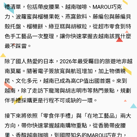
禮清單，包括帶皮腰果、越南咖啡、MAROU巧克
力、波蘿蜜與榴槤果乾、燕窩飲料、藤編包與藤編貝
殼托盤、榴槤餅、綠豆糕與胡椒粒，從超市零食到特
色手工藝品一次整理，讓你快速掌握去越南該買什麼
最不踩雷。
除了國人熱愛的日本，2026年最受矚目的旅遊地非越
南莫屬。隨著電子簽放寬與航班增加，加上物價親
民、文化多元，越南已成為高CP值出國首選。來到
越南，除了走訪下龍灣與胡志明市等熱門景點，規劃
伴手禮採購更是行程不可或缺的一環。
接下來將依照「零食伴手禮」與「在地工藝品」兩大
方向，帶你快速掌握越南購物重點，從香脆帶皮腰
果、香醇越南咖啡，到國際知名的MAROU巧克力，