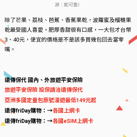
源：妮可魯）
除了芒果、荔枝、芭蕉、香蕉果乾，波蘿蜜及榴槤果
乾最受國人喜愛，肥厚香甜很有口感，一大包才台幣
3、40元，便宜的價格是不是該多買幾包回去當零
嘴。
遠傳保代 國內、外旅遊平安保險
旅遊平安保險 投保請洽遠傳保代
亞洲多國定量包原號漫遊最低149元起
遠傳friDay購物：→
各國上網卡
遠傳friDay購物：→
各國eSIM上網卡