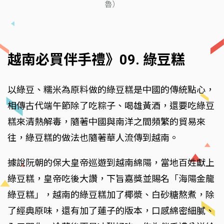
魯）
越南必買伴手禮》09. 綠豆糕
以綠豆、糯米為原料做的綠豆糕是中國的傳統點心，
相傳古代端午節除了吃粽子、喝雄黃酒，還要吃綠豆
糕來清熱解毒，隨著中國與南洋之間頻繁的貿易來
往，綠豆糕的做法也隨著華人流傳到越南。
據說阮朝的保大皇帝巡遊到越南綿陽，當地百姓獻上
綠豆糕，皇帝吃後大讚，下旨嘉獎並賜名「海陽金龍
綠豆糕」，越南的綠豆糕加了椰漿、白砂糖熬煮，除
了經典原味，還有加了蓮子的版本，口感綿密細膩、