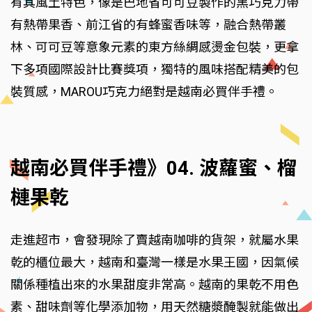
有其風土特色，像是巴地省可可豆製作的黑巧克力帶
有熱帶果香、前江省的有蜂蜜香味等，融合熱帶叢
林、可可豆等意象元素的東方絲綢感燙金包裝，更拿
下多項國際設計比賽獎項，獨特的風味搭配精美的包
裝質感，MAROU巧克力絕對是越南必買伴手禮。
越南必買伴手禮》04. 波蘿蜜、榴
槤果乾
走進超市，會發現除了賣越南咖啡的貨架，就屬水果
乾的櫃位最大，越南和臺灣一樣是水果王國，因氣候
關係種植出來的水果甜度非常高。越南的果乾不用色
素、甜味劑等化學添加物，用天然糖漿醃製就能做出