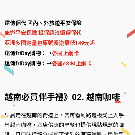
遠傳保代 國內、外旅遊平安保險
旅遊平安保險 投保請洽遠傳保代
亞洲多國定量包原號漫遊最低149元起
遠傳friDay購物：→
各國上網卡
遠傳friDay購物：→
各國eSIM上網卡
越南必買伴手禮》02. 越南咖啡
早晨走在越南的街道上，常可看到路邊板凳上人手一
杯越南咖啡，酒店供應的早餐也提供現點現煮的咖
啡，且口味還細分成加了煉乳的滴漏咖啡，用生蛋