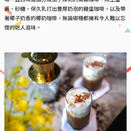
黃、砂糖、保久乳打出豐厚奶泡的雞蛋咖啡，以及帶
著椰子奶香的椰奶咖啡，無論哪種都擁有令人難以忘
懷的迷人滋味。