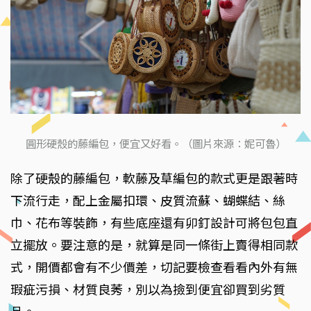
圓形硬殼的藤編包，便宜又好看。（圖片來源：妮可魯）
除了硬殼的藤編包，軟藤及草編包的款式更是跟著時
下流行走，配上金屬扣環、皮質流蘇、蝴蝶結、絲
巾、花布等裝飾，有些底座還有卯釘設計可將包包直
立擺放。要注意的是，就算是同一條街上賣得相同款
式，開價都會有不少價差，切記要檢查看看內外有無
瑕疵污損、材質良莠，別以為撿到便宜卻買到劣質