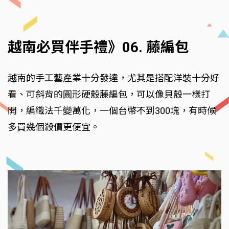
越南必買伴手禮》06. 藤編包
越南的手工藝產業十分發達，尤其是搭配洋裝十分好
看、可斜背的圓形硬殼藤編包，可以像貝殼一樣打
開，編織法千變萬化，一個台幣不到300塊，有時候
多買幾個殺價更便宜。