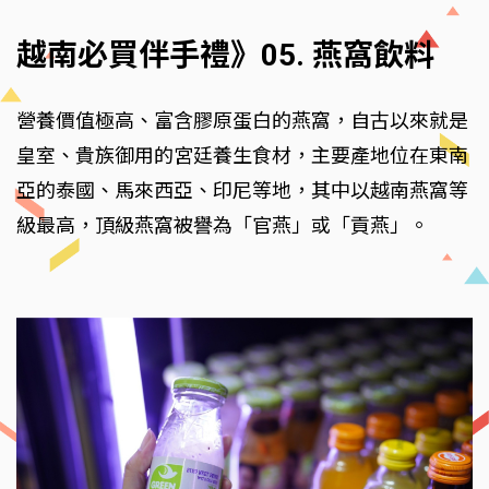
越南必買伴手禮》05. 燕窩飲料
營養價值極高、富含膠原蛋白的燕窩，自古以來就是
皇室、貴族御用的宮廷養生食材，主要產地位在東南
亞的泰國、馬來西亞、印尼等地，其中以越南燕窩等
級最高，頂級燕窩被譽為「官燕」或「貢燕」。