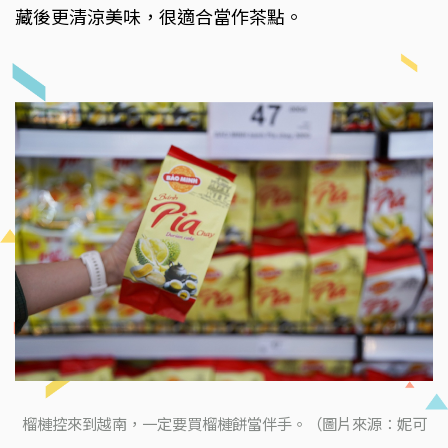
藏後更清涼美味，很適合當作茶點。
榴槤控來到越南，一定要買榴槤餅當伴手。（圖片來源：妮可