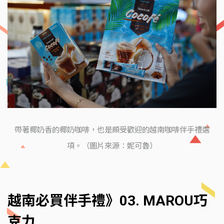
帶著椰奶香的椰奶咖啡，也是頗受歡迎的越南咖啡伴手禮選
項。（圖片來源：妮可魯）
越南必買伴手禮》03. MAROU巧
克力