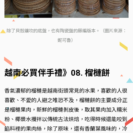
除了貝殼鑲坎的底盤，也有陶瓷盤的藤編版本。（圖片來源：
妮可魯）
越南必買伴手禮》08. 榴槤餅
香氣濃郁的榴槤是越南街頭常見的水果，喜歡的人很
喜歡、不愛的人避之唯恐不及，榴槤餅的主要成分正
是榴槤果肉，新鮮的榴槤剝皮後，取其果肉加入糯米
粉、椰漿水攪拌以傳統古法烘焙，吃得時候還能咬到
餡料裡的果肉絲，除了原味，還有香蘭葉風味的，冷