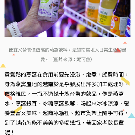
便宜又營養價值高的燕窩飲料，是越南當地人日常生活的最
愛。（圖片來源：妮可魯）
貴鬆鬆的燕窩在食用前要先浸泡、燉煮，頗費時間，
身為燕窩產地的越南於是乎發展出許多加工處理好、
價格親民，一瓶不過幾十塊台幣的飲品，像是燕窩
水、燕窩銀耳、冰糖燕窩飲等，喝起來冰冰涼涼、營
養豐富又美味，超商冰箱裡、超市貨架上隨手可得，
到了越南怎能不美美的多喝幾瓶，帶回家孝敬長輩
呢！