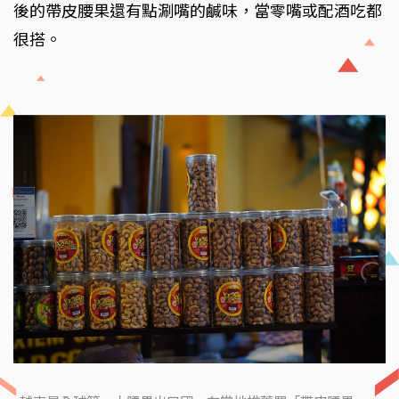
後的帶皮腰果還有點涮嘴的鹹味，當零嘴或配酒吃都
很搭。