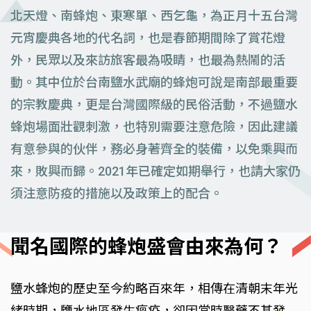
北天燈、南蜂炮、東寒單、西乞龜，為正月十五台灣
元宵慶典各地的代名詞，也是春節期間除了賞花燈
外，民眾以及來訪旅客最為吸睛，也最為熱鬧的活
動。其中位於台南鹽水武廟的蜂炮可說是南部最重要
的宗教慶典，更是台灣國際級的民俗活動，不過鹽水
蜂炮場面壯觀刺激，也特別需要注意危險，因此建議
有意參與的伙伴，務必身著齊全的裝備，以免乘興而
來，敗興而歸。2021年已確定如期舉行，也請大家仍
須注意防疫的措施以及政策上的配合。
聞名國際的蜂炮盛會由來為何？
鹽水蜂炮的歷史至今約略百來年，相傳在清朝末年光
緒時期，鹽水地區發生瘟疫，卻因當時醫藥不甚發