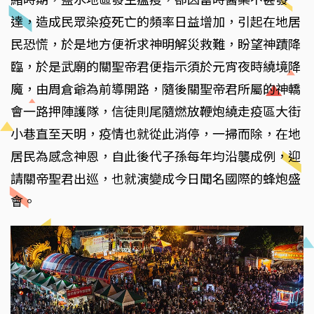
達，造成民眾染疫死亡的頻率日益增加，引起在地居
民恐慌，於是地方便祈求神明解災救難，盼望神蹟降
臨，於是武廟的關聖帝君便指示須於元宵夜時繞境降
魔，由周倉爺為前導開路，隨後關聖帝君所屬的神轎
會一路押陣護隊，信徒則尾隨燃放鞭炮繞走疫區大街
小巷直至天明，疫情也就從此消停，一掃而除，在地
居民為感念神恩，自此後代子孫每年均沿襲成例，迎
請關帝聖君出巡，也就演變成今日聞名國際的蜂炮盛
會。