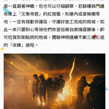
是一直跟著神轎，但也可以仔細觀察，若騎樓與門邊
有掛上「文衡帝君」的紅燈籠，則屋內或是帳棚等
地，一定有規劃保護區，守護好施工完成的炮城，如
此一來只要耐心等候他們依習俗親自謝燒還願後，即
可欣賞到剛點燃的炮城，體驗神明連續不斷三進三退
的「收蜂」過程。