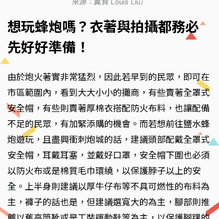
來源：翼賢 Louis Liu）
想玩蜂炮嗎？衣著與拍攝都務必
先好好準備！
由於炮火著實非常猛烈，因此若早到的民眾，即可在
市區範圍內，看到大大小小的攤商，有些賣著全罩式
安全帽，有些則賣著厚棉衣搭配防火布料，也讓配備
不足的民眾，有加緊添購的機會。而若想前往鹽水蜂
炮遊玩，且盡興衝刺炮城的話，建議頭部配戴全罩式
安全帽，耳戴耳塞，並戴好口罩，安全帽下圍也必須
以防火布或是棉質毛巾環繞，以保護脖子以上的安
全。上半身則建議以厚牛仔布等不具可燃性的布料為
主，褲子的話也是，但建議選寬大的為主，腳部則推
薦以舊高筒靴或是工裝運動鞋等為主，以保護腳踝的