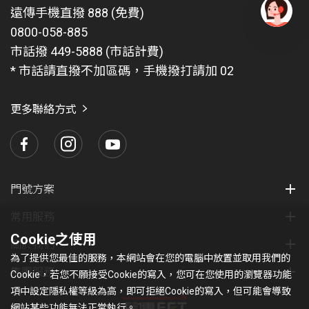
遠傳手機直撥 888 (免費)
0800-058-885
有
問
市話撥 449-5888 (市話計費)
題
* 市話請直撥不加區碼，手機撥打請加 02
找
愛
瑪
更多聯絡方式
門號方案
常用服務
Cookie之使用
關於我們
為了提供您最佳的服務，本網站會在您的電腦中放置並取用我們的
集團服務
Cookie，若您不願接受Cookie的寫入，您可在您使用的瀏覽器功能
項中設定隱私權等級為高，即可拒絕Cookie的寫入，但可能會導致
網站某些功能無法正常執行。