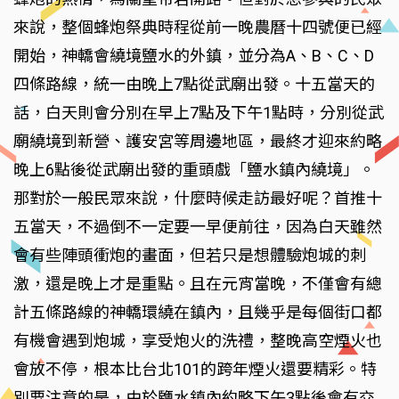
來說，整個蜂炮祭典時程從前一晚農曆十四號便已經
開始，神轎會繞境鹽水的外鎮，並分為A、B、C、D
四條路線，統一由晚上7點從武廟出發。十五當天的
話，白天則會分別在早上7點及下午1點時，分別從武
廟繞境到新營、護安宮等周邊地區，最終才迎來約略
晚上6點後從武廟出發的重頭戲「鹽水鎮內繞境」。
那對於一般民眾來說，什麼時候走訪最好呢？首推十
五當天，不過倒不一定要一早便前往，因為白天雖然
會有些陣頭衝炮的畫面，但若只是想體驗炮城的刺
激，還是晚上才是重點。且在元宵當晚，不僅會有總
計五條路線的神轎環繞在鎮內，且幾乎是每個街口都
有機會遇到炮城，享受炮火的洗禮，整晚高空煙火也
會放不停，根本比台北101的跨年煙火還要精彩。特
別要注意的是，由於鹽水鎮內約略下午3點後會有交