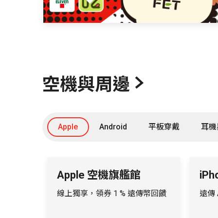
空機與周邊
Apple
Android
平板穿戴
耳機
Apple 空機旗艦館
iP
線上獨享，領券 1 % 遠傳幣回饋
遠傳