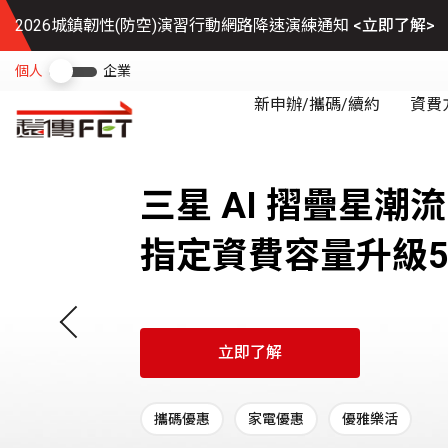
2026城鎮韌性(防空)演習行動網路降速演練通知
<立即了解>
三星 AI 摺疊星潮流
指定資費容量升級5
Previous
立即了解
攜碼優惠
家電優惠
優雅樂活