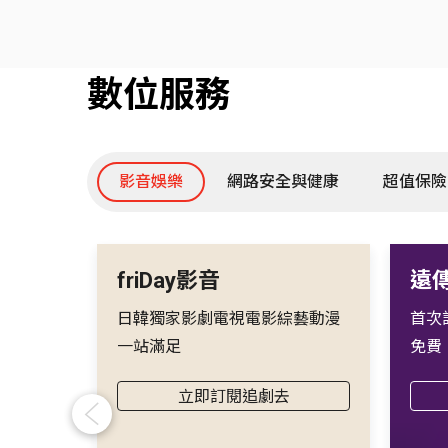
數位服務
影音娛樂
網路安全與健康
超值保險
friDay影音
遠傳
日韓獨家影劇電視電影綜藝動漫
首次訂
一站滿足
免費
立即訂閱追劇去
Previous