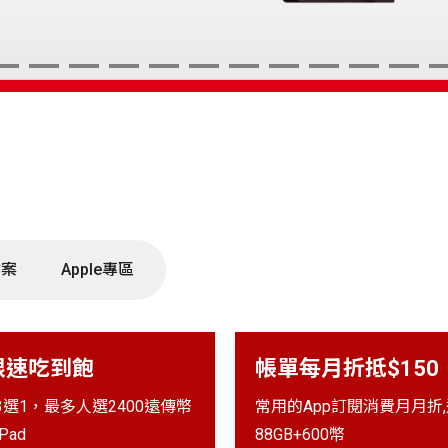
3
4
5
6
7
8
9
10
11
12
13
1
方案
Apple專區
限速吃到飽
帳單每月折抵$150
3選1，最多人選2400遠傳幣
常用的App訂閱消費月月折
Pad
88GB+600幣