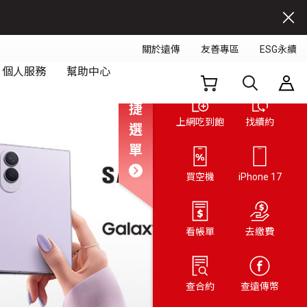
快
捷
上網吃到飽
找續約
選
單
買空機
iPhone 17
Next
看帳單
去繳費
查合約
查遠傳幣