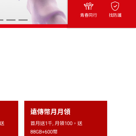
青春同行
找防護
4
15
16
遠傳幣月月領
,送
首月送1千, 月領100，送
88GB+600幣