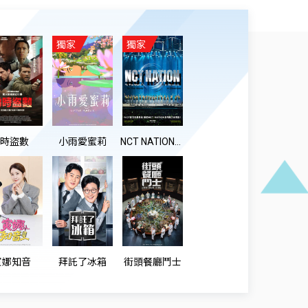
獨家
獨家
0時盜數
小雨愛蜜莉
NCT NATION： To The World in Cinemas
寅娜知音
拜託了冰箱
街頭餐廳鬥士