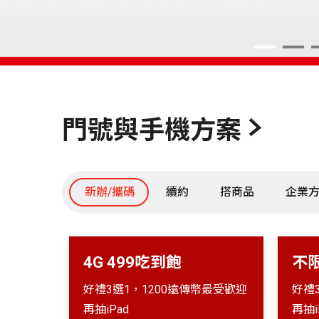
1
2
門號與手機方案
新辦/攜碼
續約
搭商品
企業
4G 499吃到飽
不
好禮3選1，1200遠傳幣最受歡迎
好禮
再抽iPad
再抽i