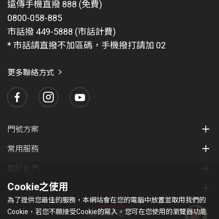
遠傳手機直撥 888 (免費)
0800-058-885
市話撥 449-5888 (市話計費)
* 市話請直撥不加區碼，手機撥打請加 02
更多聯絡方式
門號方案
常用服務
關於我們
Cookie之使用
集團服務
為了提供您最佳的服務，本網站會在您的電腦中放置並取用我們的
Cookie，若您不願接受Cookie的寫入，您可在您使用的瀏覽器功能