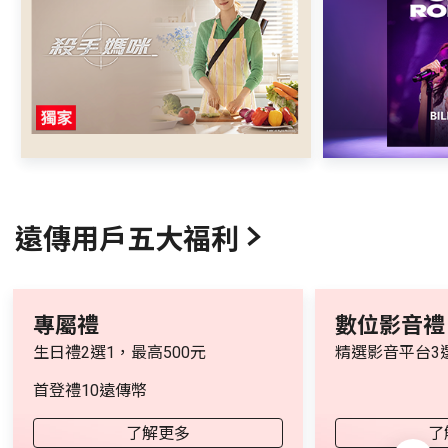
遠傳用戶五大福利
專屬禮
數位影音禮
生日禮2選1，最高500元
精選影音平台3
首登禮10遠傳幣
了解更多
了