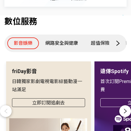
數位服務
影音娛樂
網路安全與健康
超值保險
數
friDay影音
遠傳Spotify
日韓獨家影劇電視電影綜藝動漫一
首次訂閱Prem
站滿足
費
立即訂閱追劇去
Previous
Next