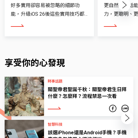
好多實用卻容易被忽略的細節功
更自然的對話
Next
能，升級iOS 26後這些實用技巧都
力，更聰明、更個
會了嗎？
看更多
看更多
享受你的心發現
時事話題
關聖帝君聖誕千秋：關聖帝君生日拜
什麼？怎麼拜？流程禁忌一次看
看更多
Next
智慧科技
該選iPhone還是Android手機？手機