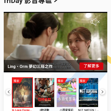
friDay 影音專區
了解更多
Ling、Orm 夢幻三搭之作
獨家
獨家
獨家
Previous
Next
In Love Forever 繪夢婚禮
0時盜數
小雨愛蜜莉
NCT NATION： To The World in Cinemas