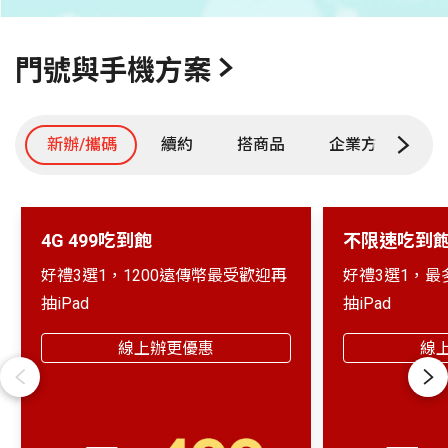
3
4
5
6
7
8
9
10
11
12
13
1
門號與手機方案
新辦/攜碼
續約
搭商品
企業方案
A
4G 499吃到飽
不限速吃到
好禮3選1，1200遠傳幣最受歡迎再
好禮3選1，最
抽iPad
抽iPad
線上辦更優惠
線
Previous
Next