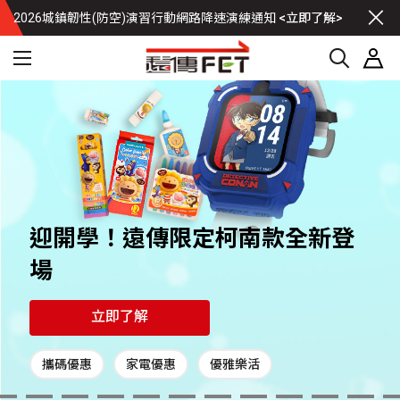
2026城鎮韌性(防空)演習行動網路降速演練通知
<立即了解>
迎開學！遠傳限定柯南款全新登
場
立即了解
攜碼優惠
家電優惠
優雅樂活