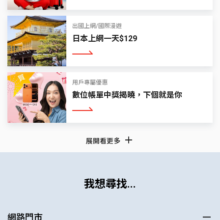
出國上網/國際漫遊
日本上網一天$129
看更多
用戶專屬優惠
數位帳單中獎揭曉，下個就是你
看更多
展開看更多
我想尋找...
網路門市