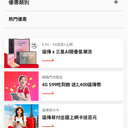
優惠類別
熱門優惠
4.5G、5G語音+上網
遠傳 x 三星AI摺疊星潮流
看更多
網路門市限定
4G 599吃到飽 送2,400遠傳幣
看更多
遠傳易付卡
遠傳易付出國上網卡送百元
看更多