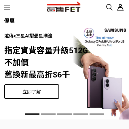
優惠
遠傳x三星AI摺疊星潮流
指定資費容量升級512G
不加價
舊換新最高折$6千
立即了解