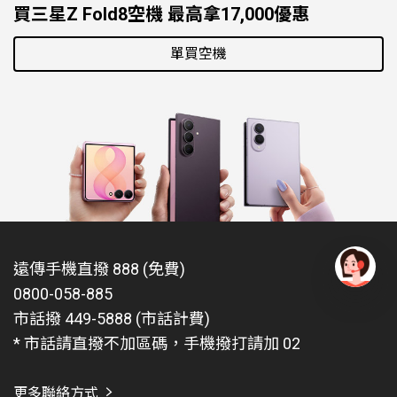
買三星Z Fold8空機 最高拿17,000優惠
單買空機
遠傳手機直撥 888 (免費)
0800-058-885
有
問
市話撥 449-5888 (市話計費)
題
* 市話請直撥不加區碼，手機撥打請加 02
找
愛
瑪
更多聯絡方式