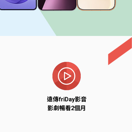
遠傳friDay影音
影劇暢看2個月