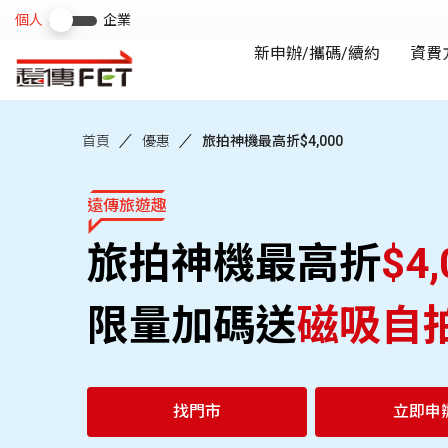
首頁
優惠
旅拍神機最高折$4,000
遠傳旅遊趣
旅拍神機最高折
$4,
限量加碼送
磁吸自
找門市
立即申