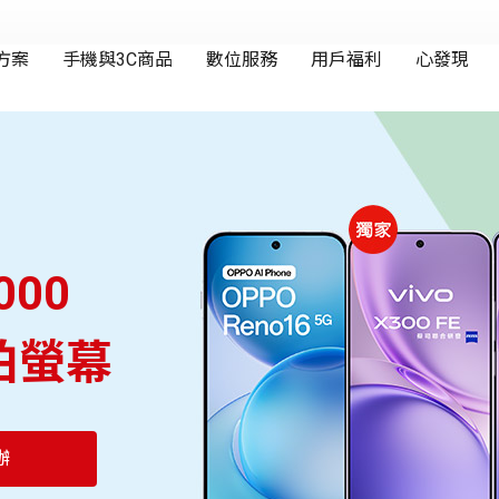
000
拍螢幕
辦