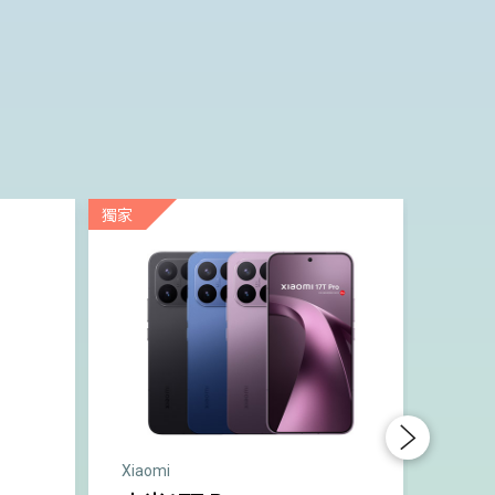
獨家
Next
Xiaomi