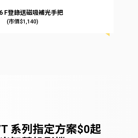
o16 F登錄送磁吸補光手把
(市價$1,140)
7T 系列指定方案$0起