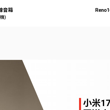
無線音箱
Ren
機)
小米1