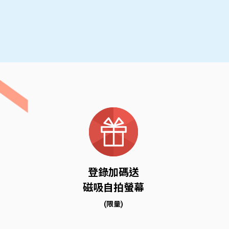
登錄加碼送
磁吸自拍螢幕
(限量)