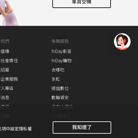
單買空機
於我們
集團服務
於遠傳
friDay影音
有
問
業社會責任
friDay購物
題
英招募
去哪吃
找
傳企業服務
全虹
愛
資人專區
德誼數位
瑪
新消息
數聯資安
作提案
遠東人網站
站地圖
CONEXUS
我知道了
功能項中設定隱私權