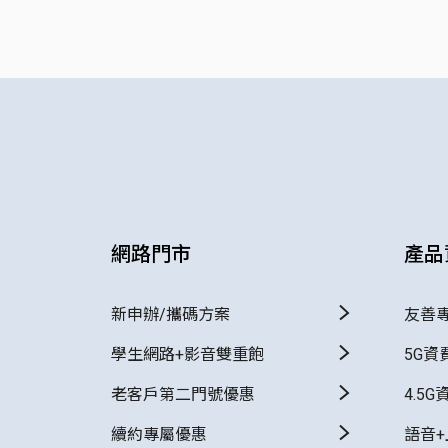
網路門市
產品
新申辦/攜碼方案
友善
學生網路+影音雙重飽
5G資
老客戶第二門號優惠
4.5G
續約專屬優惠
語音