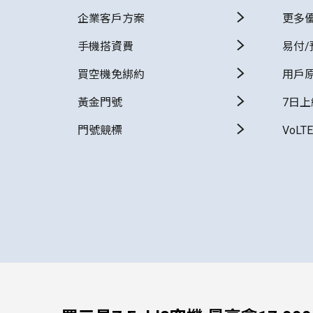
企業客戶方案
更多
手機搭資費
易付/
買空機免綁約
用戶
黃金門號
7日
門號競標
VoLT