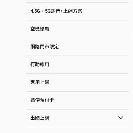
4.5G、5G語音+上網方案
空機優惠
網路門市限定
行動應用
家用上網
遠傳預付卡
出國上網