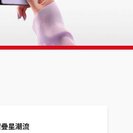
I摺疊星潮流