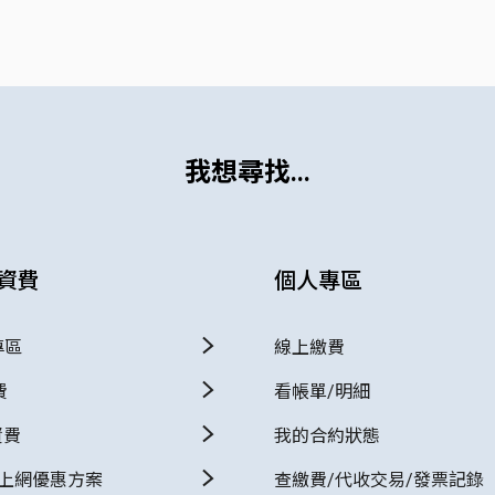
我想尋找...
資費
個人專區
專區
線上繳費
費
看帳單/明細
資費
我的合約狀態
+上網優惠方案
查繳費/代收交易/發票記錄