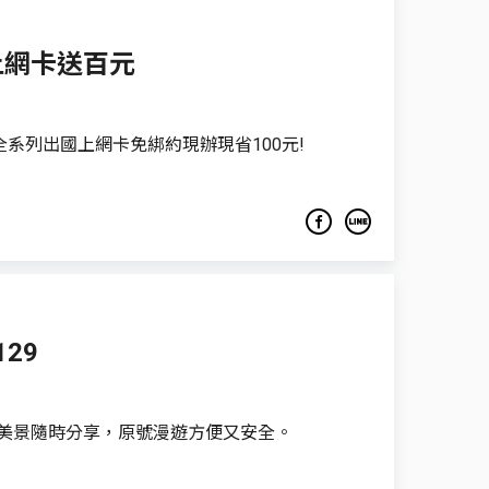
上網卡送百元
系列出國上網卡免綁約現辦現省100元!
29
美景隨時分享，原號漫遊方便又安全。