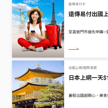
遠傳易付卡
遠傳易付出國
至直營門市搶先申購~全
看更多
出國上網/國際漫遊
日本上網一天$1
暑假出國超開心，美食