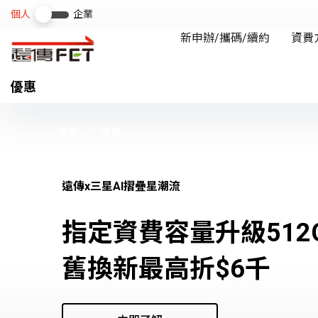
優惠
首頁
優惠
遠傳x三星AI摺疊星潮流
指定資費容量升級512
舊換新最高折$6千