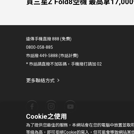
買三星Z Fold8空機 最高拿17,00
遠傳手機直撥 888 (免費)
0800-058-885
市話撥 449-5888 (市話計費)
* 市話請直撥不加區碼，手機撥打請加 02
更多聯絡方式
Cookie之使用
為了提供您最佳的服務，本網站會在您的電腦中放置並取用我們
等級為高，即可拒絕Cookie的寫入，但可能會導致網站