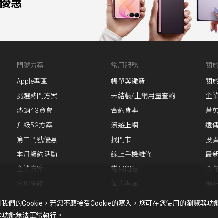
0優惠
門號方案
常用服務
關
Apple專區
帳單與繳費
關
挑選熱門方案
未結帳/上網用量查詢
企
熱銷4G資費
合約費率
菁
升級5G方案
漫遊上網
遠
第二門號優惠
找門市
投
本月續約活動
線上手機維修
最
企業方案
常見問題
合
家用網路
個人專區
網
的Cookie，若您不願接受Cookie的寫入，您可在您使用的瀏覽器
某些功能無法正常執行。