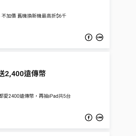
G 不加價 舊機換新機最高折$6千
 送2,400遠傳幣
愛2400遠傳幣，再抽iPad共5台