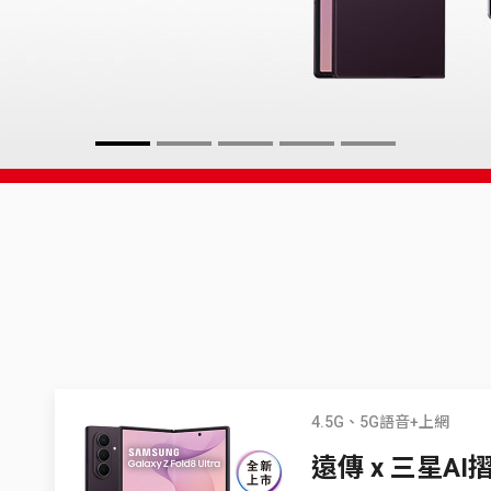
4.5G、5G語音+上網
遠傳 x 三星A