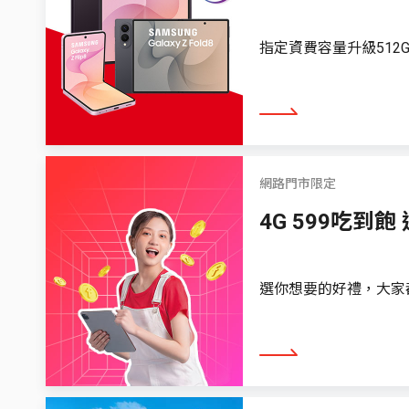
指定資費容量升級512
看更多
網路門市限定
4G 599吃到飽
選你想要的好禮，大家都
看更多