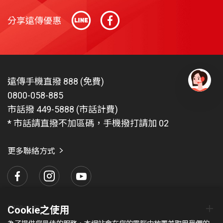
分享遠傳優惠
遠傳手機直撥 888 (免費)
0800-058-885
有
問
市話撥 449-5888 (市話計費)
題
* 市話請直撥不加區碼，手機撥打請加 02
找
愛
瑪
更多聯絡方式
門號方案
Cookie之使用