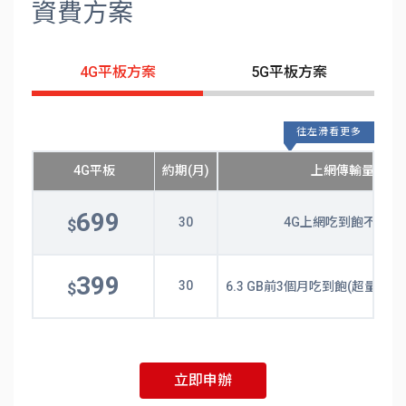
資費方案
4G平板方案
5G平板方案
往左滑看更多
4G平板
約期(月)
上網傳輸量
699
30
4G上網吃到飽不限速
$
399
30
$
6.3 GB前3個月吃到飽(超量後享 1
立即申辦