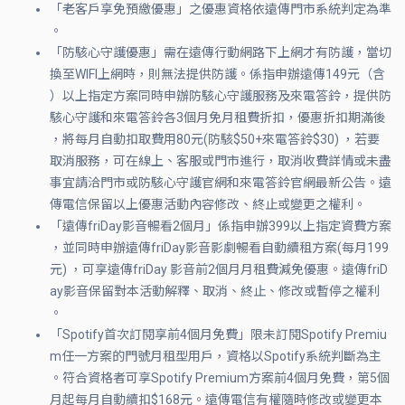
「老客戶享免預繳優惠」之優惠資格依遠傳門市系統判定為準
。
「防駭心守護優惠」需在遠傳行動網路下上網才有防護，當切
換至WIFI上網時，則無法提供防護。係指申辦遠傳149元（含
）以上指定方案同時申辦防駭心守護服務及來電答鈴，提供防
駭心守護和來電答鈴各3個月免月租費折扣，優惠折扣期滿後
，將每月自動扣取費用80元(防駭$50+來電答鈴$30) ，若要
取消服務，可在線上、客服或門市進行，取消收費詳情或未盡
事宜請洽門市或防駭心守護官網和來電答鈴官網最新公告。遠
傳電信保留以上優惠活動內容修改、終止或變更之權利。
「遠傳friDay影音暢看2個月」係指申辦399以上指定資費方案
，並同時申辦遠傳friDay影音影劇暢看自動續租方案(每月199
元) ，可享遠傳friDay 影音前2個月月租費減免優惠。遠傳friD
ay影音保留對本活動解釋、取消、終止、修改或暫停之權利
。
「Spotify首次訂閱享前4個月免費」限未訂閱Spotify Premiu
m任一方案的門號月租型用戶，資格以Spotify系統判斷為主
。符合資格者可享Spotify Premium方案前4個月免費，第5個
月起每月自動續扣$168元。遠傳電信有權隨時修改或變更本