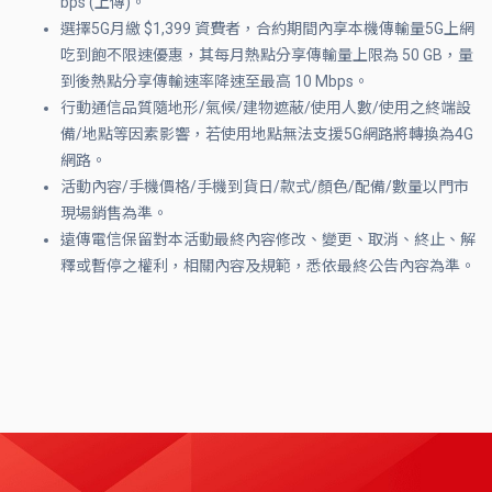
bps (上傳)。
選擇5G月繳 $1,399 資費者，合約期間內享本機傳輸量5G上網
吃到飽不限速優惠，其每月熱點分享傳輸量上限為 50 GB，量
到後熱點分享傳輸速率降速至最高 10 Mbps。
行動通信品質隨地形/氣候/建物遮蔽/使用人數/使用之終端設
備/地點等因素影響，若使用地點無法支援5G網路將轉換為4G
網路。
活動內容/手機價格/手機到貨日/款式/顏色/配備/數量以門市
現場銷售為準。
遠傳電信保留對本活動最終內容修改、變更、取消、終止、解
釋或暫停之權利，相關內容及規範，悉依最終公告內容為準。