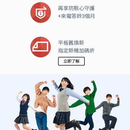
再享防駭心守護
+來電答鈴3個月
平板舊換新
指定新機加碼折
立即了解