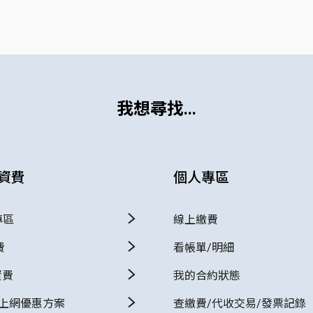
我想尋找...
資費
個人專區
專區
線上繳費
費
看帳單/明細
資費
我的合約狀態
+上網優惠方案
查繳費/代收交易/發票記錄