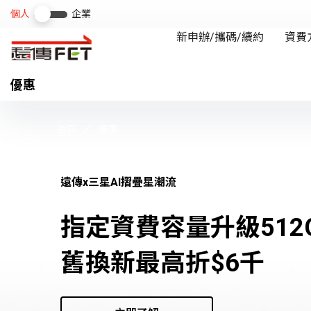
優惠
首頁
優惠
遠傳x三星AI摺疊星潮流
指定資費容量升級512
舊換新最高折$6千