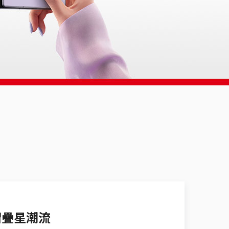
I摺疊星潮流