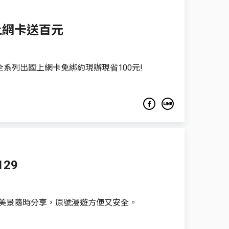
上網卡送百元
系列出國上網卡免綁約現辦現省100元!
29
美景隨時分享，原號漫遊方便又安全。