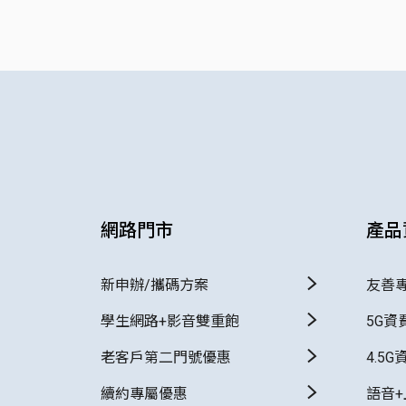
網路門市
產品
新申辦/攜碼方案
友善
學生網路+影音雙重飽
5G資
老客戶第二門號優惠
4.5G
續約專屬優惠
語音