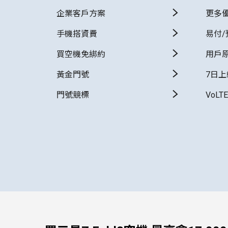
企業客戶方案
更多
手機搭資費
易付/
買空機免綁約
用戶
黃金門號
7日
門號競標
VoLT