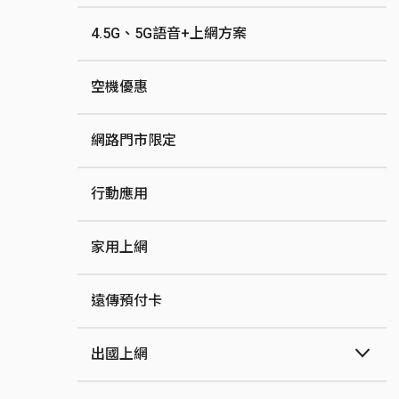
4.5G、5G語音+上網方案
空機優惠
網路門市限定
行動應用
家用上網
遠傳預付卡
出國上網