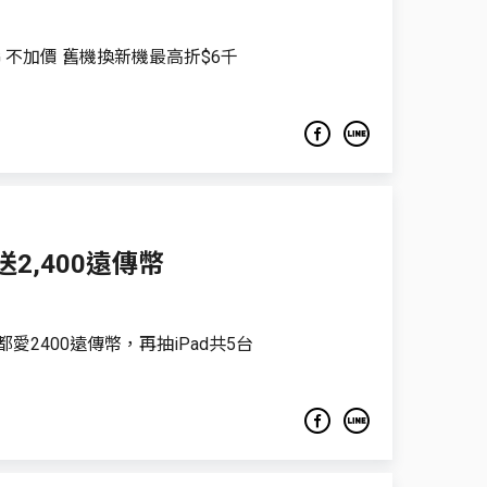
G 不加價 舊機換新機最高折$6千
 送2,400遠傳幣
愛2400遠傳幣，再抽iPad共5台