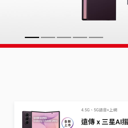
4.5G、5G語音+上網
遠傳 x 三星A