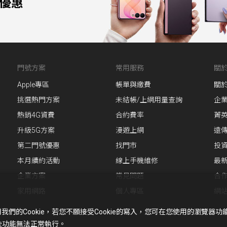
0優惠
門號方案
常用服務
關
Apple專區
帳單與繳費
關
挑選熱門方案
未結帳/上網用量查詢
企
熱銷4G資費
合約費率
菁
升級5G方案
漫遊上網
遠
第二門號優惠
找門市
投
本月續約活動
線上手機維修
最
企業方案
常見問題
合
家用網路
個人專區
網
的Cookie，若您不願接受Cookie的寫入，您可在您使用的瀏覽器
某些功能無法正常執行。