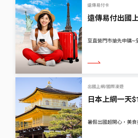
遠傳易付卡
遠傳易付出國
至直營門市搶先申購~全
看更多
出國上網/國際漫遊
日本上網一天$1
暑假出國超開心，美食