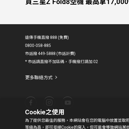
買三星Z Fold8空機 最高拿17,00
遠傳手機直撥 888 (免費)
0800-058-885
市話撥 449-5888 (市話計費)
* 市話請直撥不加區碼，手機撥打請加 02
更多聯絡方式
Cookie之使用
為了提供您最佳的服務，本網站會在您的電腦中放置並取用我們
等級為高，即可拒絕Cookie的寫入，但可能會導致網站