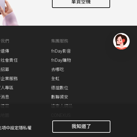
單買空機
於我們
集團服務
於遠傳
friDay影音
有
問
業社會責任
friDay購物
題
英招募
去哪吃
找
傳企業服務
全虹
愛
資人專區
德誼數位
瑪
新消息
數聯資安
作提案
遠東人網站
站地圖
CONEXUS
我知道了
功能項中設定隱私權