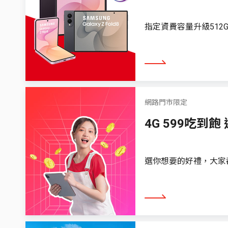
指定資費容量升級512
看更多
網路門市限定
4G 599吃到飽
選你想要的好禮，大家都
看更多