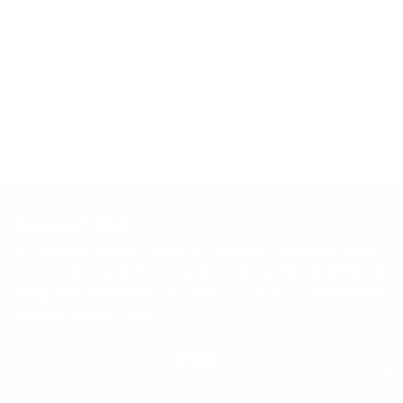
Cookie之使用
為了提供您最佳的服務，本網站會在您的電腦中放置並取用我們的
Cookie，若您不願接受Cookie的寫入，您可在您使用的瀏覽器功能
項中設定隱私權等級為高，即可拒絕Cookie的寫入，但可能會導致
網站某些功能無法正常執行。
我知道了