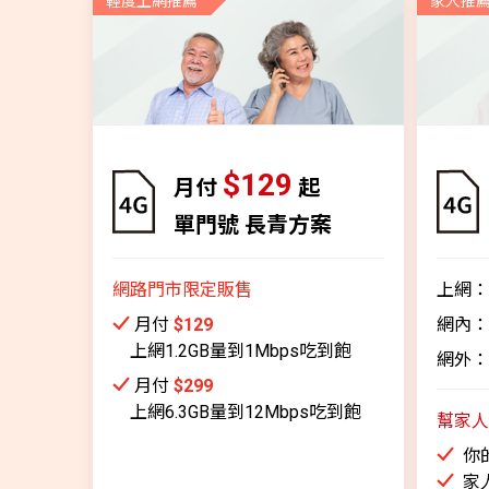
輕度上網推薦
家人推
$129
月付
起
單門號 長青方案
網路門市限定販售
上網：
月付
$129
網內：
上網1.2GB量到1Mbps吃到飽
網外：
月付
$299
上網6.3GB量到12Mbps吃到飽
幫家人
你
家