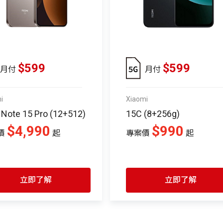
$599
$599
月付
月付
i
Xiaomi
ote 15 Pro (12+512)
15C (8+256g)
$4,990
$990
價
起
專案價
起
立即了解
立即了解