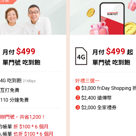
薦方案
$499
$499
月付
月付
起
單門號 吃到飽
單門號 吃到飽
4G 吃到飽
好禮三選一
21Mbps
❶
$3,000 friDay Shoppin
互打免費
❷
$2,400 遠傳幣
110 分鐘免費
❸
$2,000 全家禮券
辦門號，共省1,200！
的帳單
折 $100 * 6 個月
人帳單
也折 $100 * 6 個月