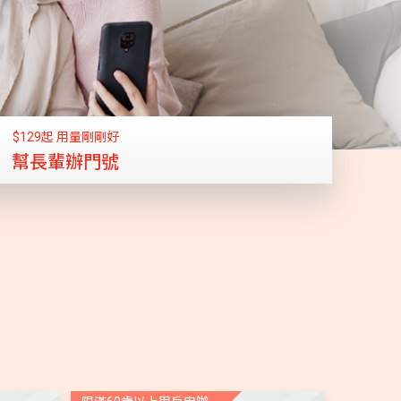
$129起 用量剛剛好
幫長輩辦門號