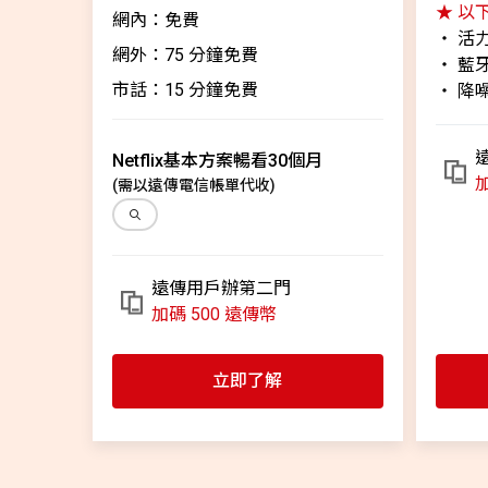
★ 以
網內：免費
‧ 活
網外：75 分鐘免費
‧ 藍
市話：15 分鐘免費
‧ 降
Netflix基本方案暢看30個月
加
(需以遠傳電信帳單代收)
遠傳用戶辦第二門
加碼 500 遠傳幣
立即了解