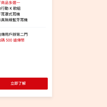
下商品多選一
力行動 K 歌組
牙耳罩式耳機
噪真無線藍牙耳機
遠傳用戶辦第二門
碼 500 遠傳幣
立即了解