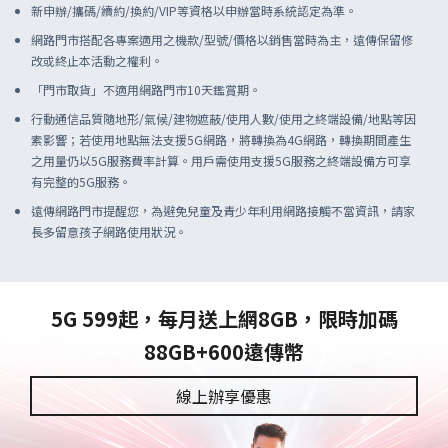
新申辦/攜碼/續約/換約/VIP等資格以申辦當時系統認定為準。
網路門市搭配各專案適用之機款/型號/價格以銷售當時為主，遠傳保留修
改或終止本活動之權利。
「門市取貨」不適用網路門市10天鑑賞期。
行動通信品質隨地形/氣候/建物遮蔽/使用人數/使用之終端設備/地點等因
素影響；若使用地點無法支援5G網路，將轉換為4G網路，轉換期間產生
之用量仍以5G服務費率計算。用戶需使用支援5G服務之終端設備方可享
有完整的5G服務。
遠傳網路門市提醒您，為避免兒童及青少年利用網路接觸不當資訊，請家
長多留意孩子網路使用狀況。
5G 599起，每月送上網8GB，限時加碼
88GB+600遠傳幣
線上辦享優惠