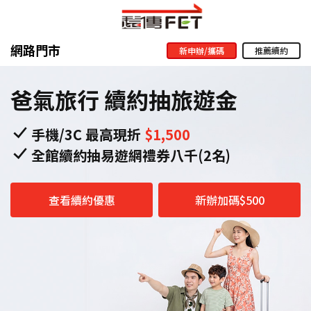
網路門市
新申辦/攜碼
推薦續約
爸氣旅行 續約抽旅遊金
手機/3C 最高現折
$1,500
全館續約抽易遊網禮券八千(2名)
查看續約優惠
新辦加碼$500