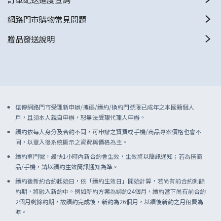
網路門市購物常見問題
贈品發送說明
遠傳網路門市受理新申辦/攜碼/續約/換約門號限已成年之本國籍個人
戶，且須本人親自申辦，恕無法受理代理人申辦。
續約依每人身分及合約不同，可申辦之資費或手機/商品專案價格也會不
同，以登入後系統顯示之資費與價格為主。
續約單門號，最快1小時內新合約會生效，生效將以簡訊通知；若為搭商
品/手機，請以續約生效簡訊通知為準。
續約後新約合約起始日，依「續約生效日」開始計算，若尚有前合約剩餘
約期，將融入新約中。例如新約方案為綁約24個月，續約當下尚有前合約
2個月剩餘約期，故續約完成後，新約為26個月，以續後新約之月租費為
準。