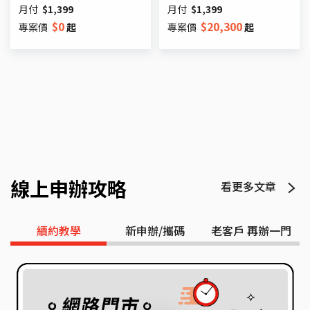
月付
$
1,399
月付
$
1,399
$
0
$
20,300
專案價
起
專案價
起
線上申辦攻略
看更多文章
續約教學
新申辦/攜碼
老客戶 再辦一門