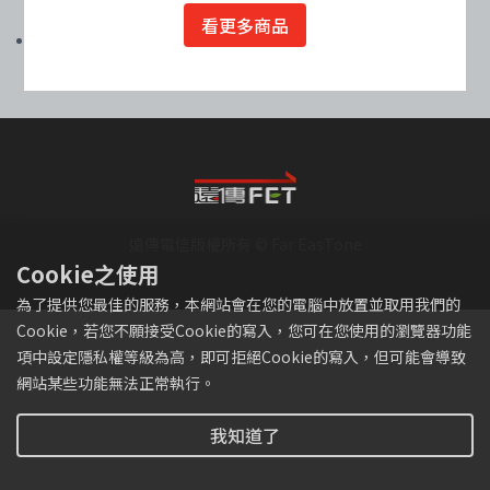
有完整的5G服務。
看更多商品
遠傳網路門市提醒您，為避免兒童及青少年利用網路接觸不當資訊，請家
長多留意孩子網路使用狀況。
遠傳電信版權所有 © Far EasTone
Cookie之使用
為了提供您最佳的服務，本網站會在您的電腦中放置並取用我們的
Cookie，若您不願接受Cookie的寫入，您可在您使用的瀏覽器功能
項中設定隱私權等級為高，即可拒絕Cookie的寫入，但可能會導致
網站某些功能無法正常執行。
我知道了