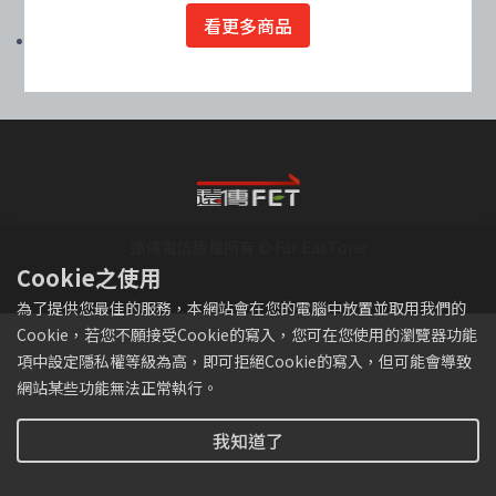
有完整的5G服務。
看更多商品
遠傳網路門市提醒您，為避免兒童及青少年利用網路接觸不當資訊，請家
長多留意孩子網路使用狀況。
遠傳電信版權所有 © Far EasTone
Cookie之使用
為了提供您最佳的服務，本網站會在您的電腦中放置並取用我們的
Cookie，若您不願接受Cookie的寫入，您可在您使用的瀏覽器功能
項中設定隱私權等級為高，即可拒絕Cookie的寫入，但可能會導致
網站某些功能無法正常執行。
我知道了