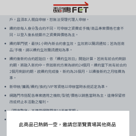
遠傳網路門市受理新申辦/攜碼/續約/換約門號限已成年之本國籍個人
戶，且須本人親自申辦，恕無法受理代理人申辦。
續約依每人身分及合約不同，可申辦之資費或手機/商品專案價格也會不
同，以登入後系統顯示之資費與價格為主。
續約單門號，最快1小時內新合約會生效，生效將以簡訊通知；若為搭商
品/手機，請以續約生效簡訊通知為準。
續約後新約合約起始日，依「續約生效日」開始計算，若尚有前合約剩餘
約期，將融入新約中。例如新約方案為綁約24個月，續約當下尚有前合約
2個月剩餘約期，故續約完成後，新約為26個月，以續後新約之月租費為
準。
新申辦/攜碼/續約/換約/VIP等資格以申辦當時系統認定為準。
網路門市搭配各專案適用之機款/型號/價格以銷售當時為主，遠傳保留修
改或終止本活動之權利。
「門市取貨」不適用網路門市10天鑑賞期。
行動通信品質隨地形/氣候/建物遮蔽/使用人數/使用之終端設備/地點等因
此商品已熱銷一空，邀請您瀏覽賣場其他商品
素影響；若使用地點無法支援5G網路，將轉換為4G網路，轉換期間產生
之用量仍以5G服務費率計算。用戶需使用支援5G服務之終端設備方可享