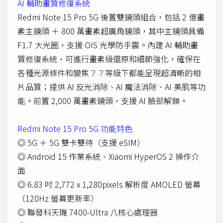
AI 輔助畫質修復系統
Redmi Note 15 Pro 5G 後置雙鏡頭組合，包括 2 億畫
素主鏡頭 ＋ 800 萬畫素超廣角鏡頭，其中主鏡頭具備
F1.7 大光圈，支援 OIS 光學防手震。內建 AI 輔助畫
質修復系統，可進行畫素級還原和細節強化，確保在
各種光源條件和變焦？？等級下都能呈現超清晰的相
片品質；提供 AI 反光消除、AI 魔法消除、AI 美肌等功
能。前置 2,000 萬畫素鏡頭，支援 AI 臉部解鎖。
Redmi Note 15 Pro 5G 功能特色
◎ 5G ＋ 5G 雙卡雙待（支援 eSIM）
◎ Android 15 作業系統、Xiaomi HyperOS 2 操作介
面
◎ 6.83 吋 2,772 x 1,280pixels 解析度 AMOLED 螢幕
（120Hz 螢幕更新率）
◎ 聯發科天璣 7400-Ultra 八核心處理器