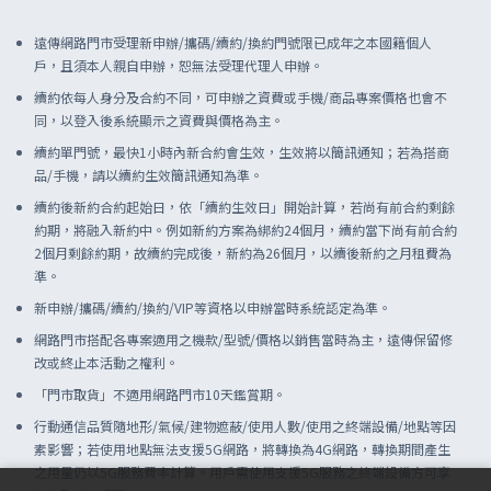
遠傳網路門市受理新申辦/攜碼/續約/換約門號限已成年之本國籍個人
戶，且須本人親自申辦，恕無法受理代理人申辦。
續約依每人身分及合約不同，可申辦之資費或手機/商品專案價格也會不
同，以登入後系統顯示之資費與價格為主。
續約單門號，最快1小時內新合約會生效，生效將以簡訊通知；若為搭商
品/手機，請以續約生效簡訊通知為準。
續約後新約合約起始日，依「續約生效日」開始計算，若尚有前合約剩餘
約期，將融入新約中。例如新約方案為綁約24個月，續約當下尚有前合約
2個月剩餘約期，故續約完成後，新約為26個月，以續後新約之月租費為
準。
新申辦/攜碼/續約/換約/VIP等資格以申辦當時系統認定為準。
網路門市搭配各專案適用之機款/型號/價格以銷售當時為主，遠傳保留修
改或終止本活動之權利。
「門市取貨」不適用網路門市10天鑑賞期。
行動通信品質隨地形/氣候/建物遮蔽/使用人數/使用之終端設備/地點等因
素影響；若使用地點無法支援5G網路，將轉換為4G網路，轉換期間產生
之用量仍以5G服務費率計算。用戶需使用支援5G服務之終端設備方可享