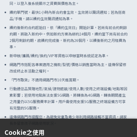
同，以登入後系統顯示之資費與價格為主。
續約單門號，最快1小時內新合約會生效，生效將以簡訊通知；若為搭商
品/手機，請以續約生效簡訊通知為準。
續約後新約合約起始日，依「續約生效日」開始計算，若尚有前合約剩餘
約期，將融入新約中。例如新約方案為綁約24個月，續約當下尚有前合約
2個月剩餘約期，故續約完成後，新約為26個月，以續後新約之月租費為
準。
新申辦/攜碼/續約/換約/VIP等資格以申辦當時系統認定為準。
網路門市搭配各專案適用之機款/型號/價格以銷售當時為主，遠傳保留修
改或終止本活動之權利。
「門市取貨」不適用網路門市10天鑑賞期。
行動通信品質隨地形/氣候/建物遮蔽/使用人數/使用之終端設備/地點等因
素影響；若使用地點無法支援5G網路，將轉換為4G網路，轉換期間產生
之用量仍以5G服務費率計算。用戶需使用支援5G服務之終端設備方可享
有完整的5G服務。
遠傳網路門市提醒您，為避免兒童及青少年利用網路接觸不當資訊，請家
長多留意孩子網路使用狀況。
Cookie之使用