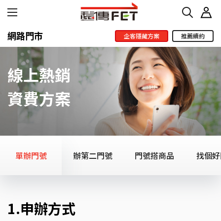
網路門市
企客隱藏方案
推薦續約
線上熱銷
資費方案
單辦門號
辦第二門號
門號搭商品
找個好
1
.
申辦方式