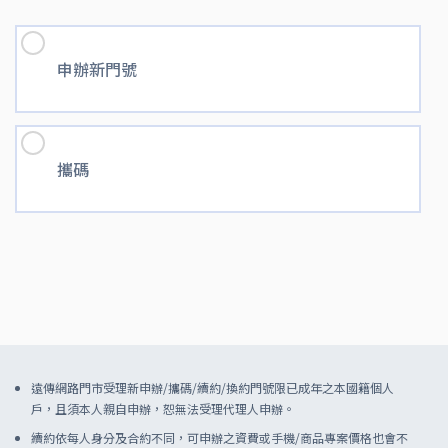
申辦新門號
攜碼
遠傳網路門市受理新申辦/攜碼/續約/換約門號限已成年之本國籍個人
戶，且須本人親自申辦，恕無法受理代理人申辦。
續約依每人身分及合約不同，可申辦之資費或手機/商品專案價格也會不